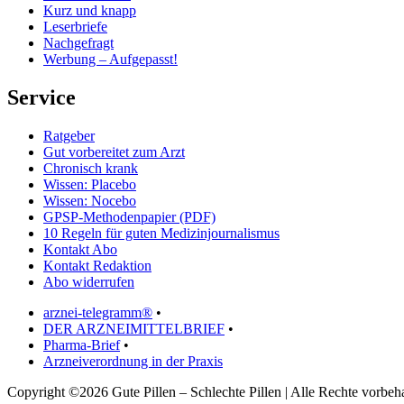
Kurz und knapp
Leserbriefe
Nachgefragt
Werbung – Aufgepasst!
Service
Ratgeber
Gut vorbereitet zum Arzt
Chronisch krank
Wissen: Placebo
Wissen: Nocebo
GPSP-Methodenpapier (PDF)
10 Regeln für guten Medizinjournalismus
Kontakt Abo
Kontakt Redaktion
Abo widerrufen
arznei-telegramm®
•
DER ARZNEIMITTELBRIEF
•
Pharma-Brief
•
Arzneiverordnung in der Praxis
Copyright ©2026 Gute Pillen – Schlechte Pillen | Alle Rechte vorbeha