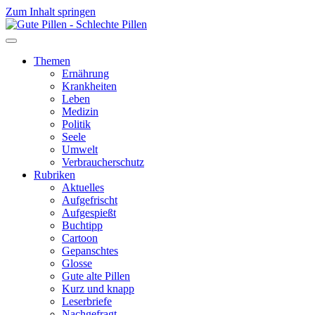
Zum Inhalt springen
Themen
Ernährung
Krankheiten
Leben
Medizin
Politik
Seele
Umwelt
Verbraucherschutz
Rubriken
Aktuelles
Aufgefrischt
Aufgespießt
Buchtipp
Cartoon
Gepanschtes
Glosse
Gute alte Pillen
Kurz und knapp
Leserbriefe
Nachgefragt