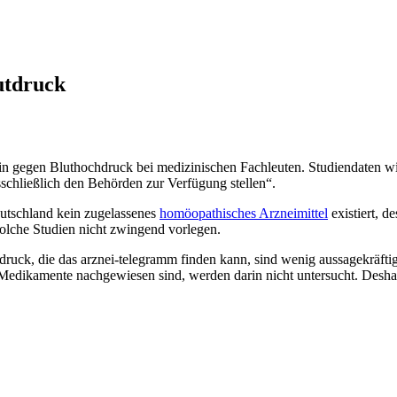
utdruck
 gegen Bluthochdruck bei medizinischen Fachleuten. Studiendaten wi
usschließlich den Behörden zur Verfügung stellen“.
eutschland kein zugelassenes
homöopathisches Arzneimittel
existiert, d
olche Studien nicht zwingend vorlegen.
uck, die das arznei-telegramm finden kann, sind wenig aussagekräftig
-Medikamente nachgewiesen sind, werden darin nicht untersucht. Desha