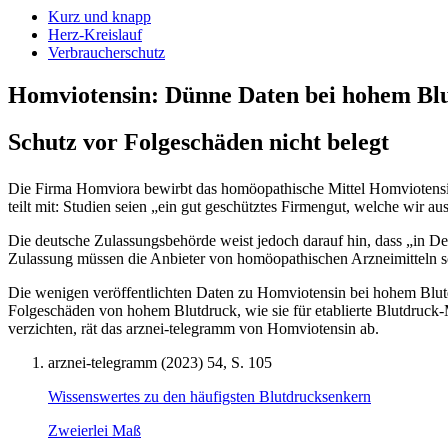
Kurz und knapp
Herz-Kreislauf
Verbraucherschutz
Homviotensin: Dünne Daten bei hohem Bl
Schutz vor Folgeschäden nicht belegt
Die Firma Homviora bewirbt das homöopathische Mittel Homviotensin
teilt mit: Studien seien „ein gut geschütztes Firmengut, welche wir a
Die deutsche Zulassungsbehörde weist jedoch darauf hin, dass „in D
Zulassung müssen die Anbieter von homöopathischen Arzneimitteln s
Die wenigen veröffentlichten Daten zu Homviotensin bei hohem Blutdr
Folgeschäden von hohem Blutdruck, wie sie für etablierte Blutdruck
verzichten, rät das arznei-telegramm von Homviotensin ab.
arznei-telegramm (2023) 54, S. 105
Wissenswertes zu den häufigsten Blutdrucksenkern
Zweierlei Maß