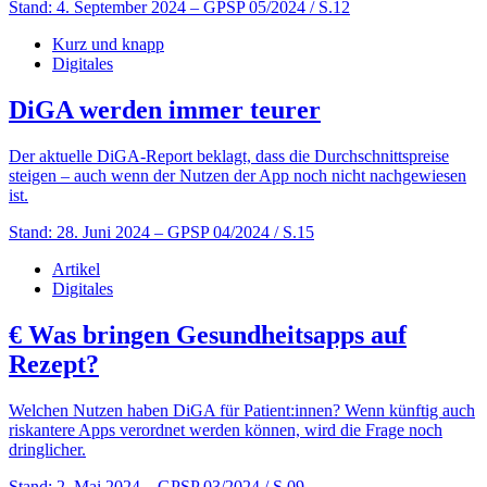
Stand: 4. September 2024
– GPSP 05/2024 / S.12
Kurz und knapp
Digitales
DiGA werden immer teurer
Der aktuelle DiGA-Report beklagt, dass die Durchschnittspreise
steigen – auch wenn der Nutzen der App noch nicht nachgewiesen
ist.
Stand: 28. Juni 2024
– GPSP 04/2024 / S.15
Artikel
Digitales
€
Was bringen Gesundheitsapps auf
Rezept?
Welchen Nutzen haben DiGA für Patient:innen? Wenn künftig auch
riskantere Apps verordnet werden können, wird die Frage noch
dringlicher.
Stand: 2. Mai 2024
– GPSP 03/2024 / S.09