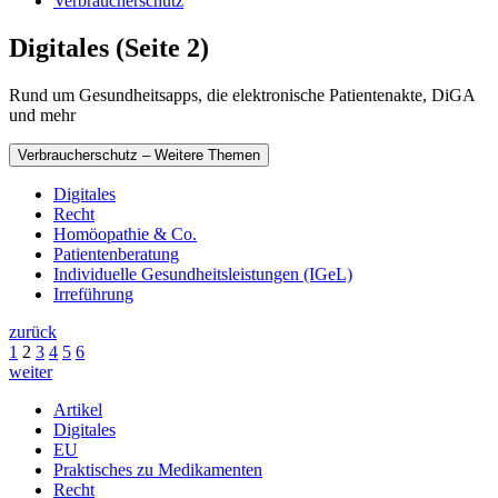
Verbraucherschutz
Digitales (Seite 2)
Rund um Gesundheitsapps, die elektronische Patientenakte, DiGA
und mehr
Verbraucherschutz – Weitere Themen
Digitales
Recht
Homöopathie & Co.
Patientenberatung
Individuelle Gesundheitsleistungen (IGeL)
Irreführung
zurück
1
2
3
4
5
6
weiter
Artikel
Digitales
EU
Praktisches zu Medikamenten
Recht