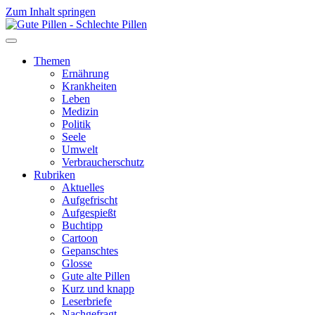
Zum Inhalt springen
Themen
Ernährung
Krankheiten
Leben
Medizin
Politik
Seele
Umwelt
Verbraucherschutz
Rubriken
Aktuelles
Aufgefrischt
Aufgespießt
Buchtipp
Cartoon
Gepanschtes
Glosse
Gute alte Pillen
Kurz und knapp
Leserbriefe
Nachgefragt