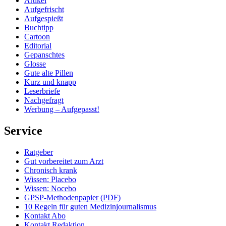
Artikel
Aufgefrischt
Aufgespießt
Buchtipp
Cartoon
Editorial
Gepanschtes
Glosse
Gute alte Pillen
Kurz und knapp
Leserbriefe
Nachgefragt
Werbung – Aufgepasst!
Service
Ratgeber
Gut vorbereitet zum Arzt
Chronisch krank
Wissen: Placebo
Wissen: Nocebo
GPSP-Methodenpapier (PDF)
10 Regeln für guten Medizinjournalismus
Kontakt Abo
Kontakt Redaktion