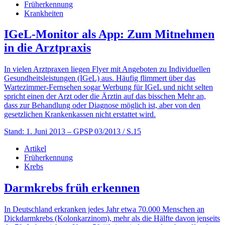
Früherkennung
Krankheiten
IGeL-Monitor als App: Zum Mitnehmen
in die Arztpraxis
In vielen Arztpraxen liegen Flyer mit Angeboten zu Individuellen
Gesundheitsleistungen (IGeL) aus. Häufig flimmert über das
Wartezimmer-Fernsehen sogar Werbung für IGeL und nicht selten
spricht einen der Arzt oder die Ärztin auf das bisschen Mehr an,
dass zur Behandlung oder Diagnose möglich ist, aber von den
gesetzlichen Krankenkassen nicht erstattet wird.
Stand: 1. Juni 2013
– GPSP 03/2013 / S.15
Artikel
Früherkennung
Krebs
Darmkrebs früh erkennen
In Deutschland erkranken jedes Jahr etwa 70.000 Menschen an
Dickdarmkrebs (Kolonkarzinom), mehr als die Hälfte davon jenseits