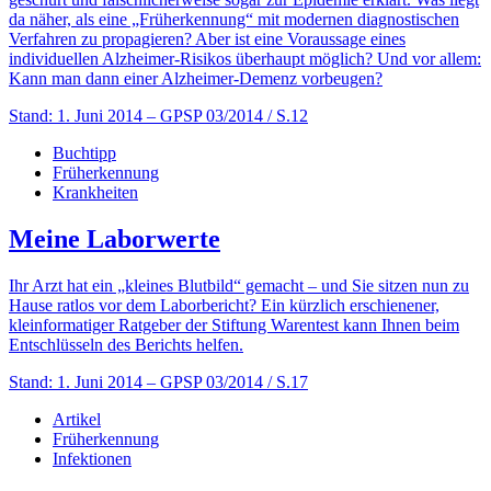
da näher, als eine „Früherkennung“ mit modernen diagnostischen
Verfahren zu propagieren? Aber ist eine Voraussage eines
individuellen Alzheimer-Risikos überhaupt möglich? Und vor allem:
Kann man dann einer Alzheimer-Demenz vorbeugen?
Stand: 1. Juni 2014
– GPSP 03/2014 / S.12
Buchtipp
Früherkennung
Krankheiten
Meine Laborwerte
Ihr Arzt hat ein „kleines Blutbild“ gemacht – und Sie sitzen nun zu
Hause ratlos vor dem Laborbericht? Ein kürzlich erschienener,
kleinformatiger Ratgeber der Stiftung Warentest kann Ihnen beim
Entschlüsseln des Berichts helfen.
Stand: 1. Juni 2014
– GPSP 03/2014 / S.17
Artikel
Früherkennung
Infektionen