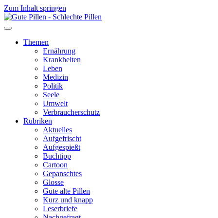
Zum Inhalt springen
Themen
Ernährung
Krankheiten
Leben
Medizin
Politik
Seele
Umwelt
Verbraucherschutz
Rubriken
Aktuelles
Aufgefrischt
Aufgespießt
Buchtipp
Cartoon
Gepanschtes
Glosse
Gute alte Pillen
Kurz und knapp
Leserbriefe
Nachgefragt