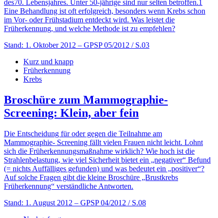
des70. Lebensjahres. Unter 50-jährige sind nur selten betroffen.1
Eine Behandlung ist oft erfolgreich, besonders wenn Krebs schon
im Vor- oder Frühstadium entdeckt wird. Was leistet die
Früherkennung, und welche Methode ist zu empfehlen?
Stand: 1. Oktober 2012
– GPSP 05/2012 / S.03
Kurz und knapp
Früherkennung
Krebs
Broschüre zum Mammographie-
Screening: Klein, aber fein
Die Entscheidung für oder gegen die Teilnahme am
Mammographie- Screening fällt vielen Frauen nicht leicht. Lohnt
sich die Früherkennungsmaßnahme wirklich? Wie hoch ist die
Strahlenbelastung, wie viel Sicherheit bietet ein „negativer“ Befund
(= nichts Auffälliges gefunden) und was bedeutet ein „positiver“?
Auf solche Fragen gibt die kleine Broschüre „Brustkrebs
Früherkennung“ verständliche Antworten.
Stand: 1. August 2012
– GPSP 04/2012 / S.08