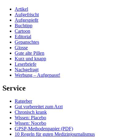
Artikel
Aufgefrischt
Aufgespießt
Buchtipp
Cartoon
Editorial
Gepanschtes
Glosse
Gute alte Pillen
Kurz und knapp
Leserbriefe
Nachgefragt
Werbung – Aufgepasst!
Service
Ratgeber
Gut vorbereitet zum Arzt
Chronisch krank
Wissen: Placebo
Wissen: Nocebo
GPSP-Methodenpapier (PDF)
10 Regeln für guten Medizinjournalismus