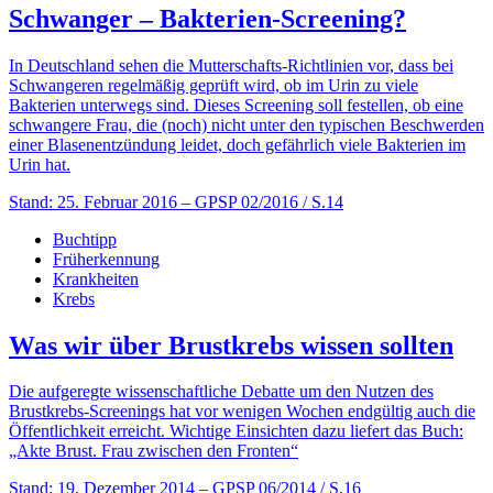
Schwanger – Bakterien-Screening?
In Deutschland sehen die Mutterschafts-Richtlinien vor, dass bei
Schwangeren regelmäßig geprüft wird, ob im Urin zu viele
Bakterien unterwegs sind. Dieses Screening soll festellen, ob eine
schwangere Frau, die (noch) nicht unter den typischen Beschwerden
einer Blasenentzündung leidet, doch gefährlich viele Bakterien im
Urin hat.
Stand: 25. Februar 2016
– GPSP 02/2016 / S.14
Buchtipp
Früherkennung
Krankheiten
Krebs
Was wir über Brustkrebs wissen sollten
Die aufgeregte wissenschaftliche Debatte um den Nutzen des
Brustkrebs-Screenings hat vor wenigen Wochen endgültig auch die
Öffentlichkeit erreicht. Wichtige Einsichten dazu liefert das Buch:
„Akte Brust. Frau zwischen den Fronten“
Stand: 19. Dezember 2014
– GPSP 06/2014 / S.16