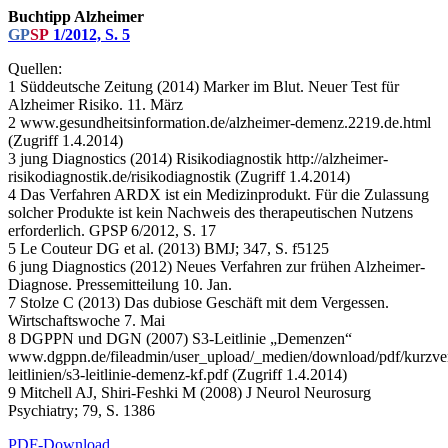
Buchtipp Alzheimer
GP
SP
1/2012, S. 5
Quellen:
1 Süddeutsche Zeitung (2014) Marker im Blut. Neuer Test für
Alzheimer Risiko. 11. März
2 www.gesundheitsinformation.de/alzheimer-demenz.2219.de.html
(Zugriff 1.4.2014)
3 jung Diagnostics (2014) Risikodiagnostik http://alzheimer-
risikodiagnostik.de/risikodiagnostik (Zugriff 1.4.2014)
4 Das Verfahren ARDX ist ein Medizinprodukt. Für die Zulassung
solcher Produkte ist kein Nachweis des therapeutischen Nutzens
erforderlich. GPSP 6/2012, S. 17
5 Le Couteur DG et al. (2013) BMJ; 347, S. f5125
6 jung Diagnostics (2012) Neues Verfahren zur frühen Alzheimer-
Diagnose. Pressemitteilung 10. Jan.
7 Stolze C (2013) Das dubiose Geschäft mit dem Vergessen.
Wirtschaftswoche 7. Mai
8 DGPPN und DGN (2007) S3-Leitlinie „Demenzen“
www.dgppn.de/fileadmin/user_upload/_medien/download/pdf/kurzve
leitlinien/s3-leitlinie-demenz-kf.pdf (Zugriff 1.4.2014)
9 Mitchell AJ, Shiri-Feshki M (2008) J Neurol Neurosurg
Psychiatry; 79, S. 1386
PDF-Download