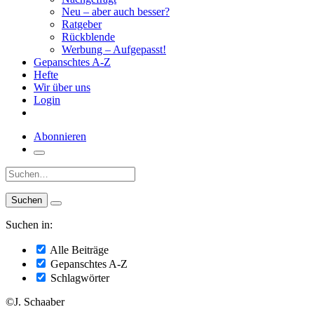
Neu – aber auch besser?
Ratgeber
Rückblende
Werbung – Aufgepasst!
Gepanschtes A-Z
Hefte
Wir über uns
Login
Abonnieren
Suche:
Suchen in:
Alle Beiträge
Gepanschtes A-Z
Schlagwörter
©J. Schaaber