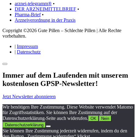
arznei-telegramm®
•
DER ARZNEIMITTELBRIEF
•
Pharma-Brief
•
Arzneiverordnung in der Praxis
Copyright ©2026 Gute Pillen – Schlechte Pillen | Alle Rechte
vorbehalten.
|
Impressum
|
Datenschutz
Immer auf dem Laufenden mit unserem
kostenlosen GPSP-Newsletter
!
Jetzt Newsletter abonnieren
Wir benötigen Ihre Zustimmung. Diese Website verwendet Matomo
für Zugriffsstatistiken. Sie können Ihre Zustimmung auf der
Datenschutzerklärung-Seite auch widerufen.
OK
Nein
Datenschutzerklärung
Sie können Ihre Zustimmung jederzeit widerrufen, indem du den
den Button „Zustimmung widerrufen“ klickst.