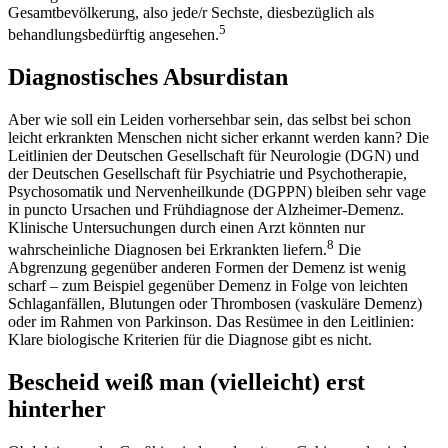
Gesamtbevölkerung, also jede/r Sechste, diesbezüglich als
5
behandlungsbedürftig angesehen.
Diagnostisches Absurdistan
Aber wie soll ein Leiden vorhersehbar sein, das selbst bei schon
leicht erkrankten Menschen nicht sicher erkannt werden kann? Die
Leitlinien der Deutschen Gesellschaft für Neurologie (DGN) und
der Deutschen Gesellschaft für Psychiatrie und Psychotherapie,
Psychosomatik und Nervenheilkunde (DGPPN) bleiben sehr vage
in puncto Ursachen und Frühdiagnose der Alzheimer-Demenz.
Klinische Untersuchungen durch einen Arzt könnten nur
8
wahrscheinliche Diagnosen bei Erkrankten liefern.
Die
Abgrenzung gegenüber anderen Formen der Demenz ist wenig
scharf – zum Beispiel gegenüber Demenz in Folge von leichten
Schlaganfällen, Blutungen oder Thrombosen (vaskuläre Demenz)
oder im Rahmen von Parkinson. Das Resümee in den Leitlinien:
Klare biologische Kriterien für die Diagnose gibt es nicht.
Bescheid weiß man (vielleicht) erst
hinterher