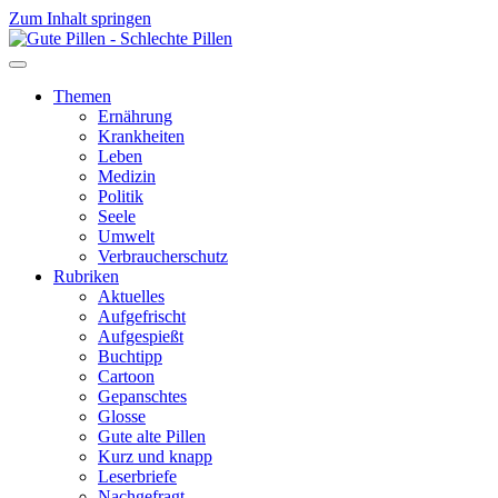
Zum Inhalt springen
Themen
Ernährung
Krankheiten
Leben
Medizin
Politik
Seele
Umwelt
Verbraucherschutz
Rubriken
Aktuelles
Aufgefrischt
Aufgespießt
Buchtipp
Cartoon
Gepanschtes
Glosse
Gute alte Pillen
Kurz und knapp
Leserbriefe
Nachgefragt