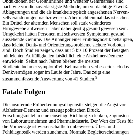
Obduktionen der Großhirnrinde und weiterer Gehirnareale sind
nach wie vor die zuverlässigste Methode, um verdächtige Eiweiß-
Ablagerungen und die als krankheitstypisch angesehenen Nerven-
zellveränderungen nachzuweisen. Aber nicht einmal das ist sicher.
Ein Drittel der alternden Menschen soll stark verändertes
Hirngewebe aufweisen – aber dabei geistig gesund gewesen sein.
Umgekehrt hatten Personen mit schwersten Symptomen gesund
aussehende Gehirne. Die Anhänger einer Frühdiagnostik behaupten,
dass leichte Denk- und Orientierungsprobleme sichere Vorboten
sind. Doch Studien zeigen, dass nur 5 bis 10 Prozent der Betagten
mit leichten Auffälligkeiten tatsächlich eine Alzheimer-Demenz
entwickeln. Selbst nach Jahren blieben die meisten
Studienteilnehmer symptomfrei. Bei manchen verbesserte sich das
Denkvermögen sogar im Laufe der Jahre. Das zeigt eine
9
zusammenfassende Auswertung von 41 Studien.
Fatale Folgen
Die ausufernde Früherkennungsdiagnostik steigert die Angst vor
Alzheimer-Demenz und erzeugt politischen Druck,
Forschungsmittel in eine einseitige Richtung zu lenken, zugunsten
von Laborunternehmen und Pharmaindustrie. Der Wert der Tests für
die Vorhersage ist wissenschaftlich unbewiesen. Über- und
Fehldiagnostik werden zunehmen. Normale Begleiterscheinungen