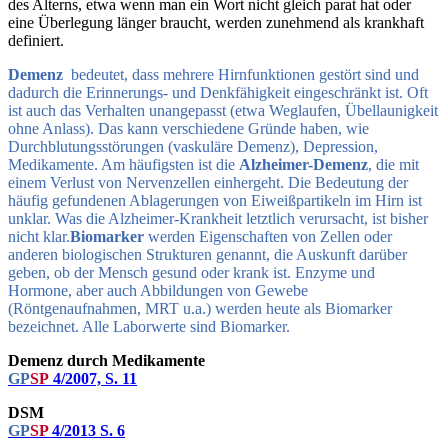
des Alterns, etwa wenn man ein Wort nicht gleich parat hat oder
eine Überlegung länger braucht, werden zunehmend als krankhaft
definiert.
Demenz
bedeutet, dass mehrere Hirnfunktionen gestört sind und
dadurch die Erinnerungs- und Denkfähigkeit eingeschränkt ist. Oft
ist auch das Verhalten unangepasst (etwa Weglaufen, Übellaunigkeit
ohne Anlass). Das kann verschiedene Gründe haben, wie
Durchblutungsstörungen (vaskuläre Demenz), Depression,
Medikamente.
Am häufigsten ist die
Alzheimer-Demenz
, die mit
einem Verlust von Nervenzellen einhergeht. Die Bedeutung der
häufig gefundenen Ablagerungen von Eiweißpartikeln im Hirn ist
unklar. Was die Alzheimer-Krankheit letztlich verursacht, ist bisher
nicht klar.
Biomarker
werden Eigenschaften von Zellen oder
anderen biologischen Strukturen genannt, die Auskunft darüber
geben, ob der Mensch gesund oder krank ist. Enzyme und
Hormone, aber auch Abbildungen von Gewebe
(Röntgenaufnahmen, MRT u.a.) werden heute als Biomarker
bezeichnet. Alle Laborwerte sind Biomarker.
Demenz durch Medikamente
GP
SP
4/2007, S. 11
DSM
GP
SP
4/2013 S. 6