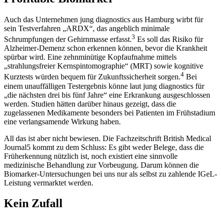
Auch das Unternehmen jung diagnostics aus Hamburg wirbt für
sein Testverfahren „ARDX“, das angeblich minimale
3
Schrumpfungen der Gehirnmasse erfasst.
Es soll das Risiko für
Alzheimer-Demenz schon erkennen können, bevor die Krankheit
spürbar wird. Eine zehnminütige Kopfaufnahme mittels
„strahlungsfreier Kernspintomographie“ (MRT) sowie kognitive
4
Kurztests würden bequem für Zukunftssicherheit sorgen.
Bei
einem unauffälligen Testergebnis könne laut jung diagnostics für
„die nächsten drei bis fünf Jahre“ eine Erkrankung ausgeschlossen
werden. Studien hätten darüber hinaus gezeigt, dass die
zugelassenen Medikamente besonders bei Patienten im Frühstadium
eine verlangsamende Wirkung haben.
All das ist aber nicht bewiesen. Die Fachzeitschrift British Medical
Journal5 kommt zu dem Schluss: Es gibt weder Belege, dass die
Früherkennung nützlich ist, noch existiert eine sinnvolle
medizinische Behandlung zur Vorbeugung. Darum können die
Biomarker-Untersuchungen bei uns nur als selbst zu zahlende IGeL-
Leistung vermarktet werden.
Kein Zufall