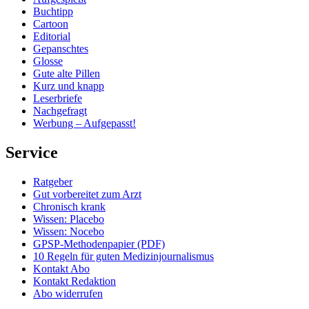
Buchtipp
Cartoon
Editorial
Gepanschtes
Glosse
Gute alte Pillen
Kurz und knapp
Leserbriefe
Nachgefragt
Werbung – Aufgepasst!
Service
Ratgeber
Gut vorbereitet zum Arzt
Chronisch krank
Wissen: Placebo
Wissen: Nocebo
GPSP-Methodenpapier (PDF)
10 Regeln für guten Medizinjournalismus
Kontakt Abo
Kontakt Redaktion
Abo widerrufen