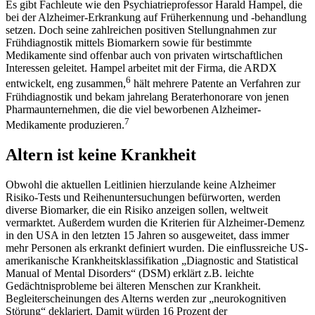
Es gibt Fachleute wie den Psychiatrieprofessor Harald Hampel, die
bei der Alzheimer-Erkrankung auf Früherkennung und -behandlung
setzen. Doch seine zahlreichen positiven Stellungnahmen zur
Frühdiagnostik mittels Biomarkern sowie für bestimmte
Medikamente sind offenbar auch von privaten wirtschaftlichen
Interessen geleitet. Hampel arbeitet mit der Firma, die ARDX
6
entwickelt, eng zusammen,
hält mehrere Patente an Verfahren zur
Frühdiagnostik und bekam jahrelang Beraterhonorare von jenen
Pharmaunternehmen, die die viel beworbenen Alzheimer-
7
Medikamente produzieren.
Altern ist keine Krankheit
Obwohl die aktuellen Leitlinien hierzulande keine Alzheimer
Risiko-Tests und Reihenuntersuchungen befürworten, werden
diverse Biomarker, die ein Risiko anzeigen sollen, weltweit
vermarktet. Außerdem wurden die Kriterien für Alzheimer-Demenz
in den USA in den letzten 15 Jahren so ausgeweitet, dass immer
mehr Personen als erkrankt definiert wurden. Die einflussreiche US-
amerikanische Krankheitsklassifikation „Diagnostic and Statistical
Manual of Mental Disorders“ (DSM) erklärt z.B. leichte
Gedächtnisprobleme bei älteren Menschen zur Krankheit.
Begleiterscheinungen des Alterns werden zur „neurokognitiven
Störung“ deklariert. Damit würden 16 Prozent der