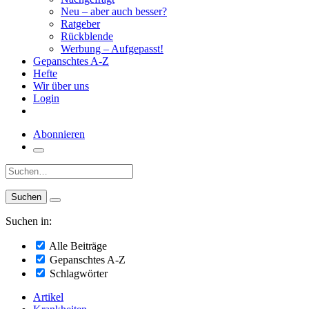
Neu – aber auch besser?
Ratgeber
Rückblende
Werbung – Aufgepasst!
Gepanschtes A-Z
Hefte
Wir über uns
Login
Abonnieren
Suche:
Suchen in:
Alle Beiträge
Gepanschtes A-Z
Schlagwörter
Artikel