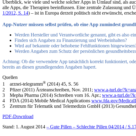
Überblick, wie viele und welche solcher Apps in Umlauf sind, als auc
alle Apps, die Therapien beeinflussen. Eine zentrale Zulassung und 
1/2012, S. 14
) – ist in Europa derzeit politisch nicht erwünscht, ersch
App-Nutzer müssen selbst prüfen, ob eine App zumindest grundl
Werden Hersteller und Verantwortliche genannt, gibt es also e
Finden sich Angaben zu Finanzierung und Werbeinhalten?
Wird auf bekannte oder behobene Fehlfunktionen hingewiesen
Werden Angaben zum Schutz der persönlichen gesundheitsbe
Achtung: Ob die verwendete App tatsächlich korrekt funktioniert, oder
bereits an diesen grundlegenden Angaben hapert.
Quellen
®
1 arznei-telegramm
(2014) 45, S. 56
2 Pfizer (2011) Ärzteanschreiben, Nov. 2011;
www.a-turl.de/?k=an
3 Mepha Pharma (2014) Schreiben vom 16. Apr.;
www.a-turl.de/?
4 FDA (2014) Mobile Medical Applications
www.fda.gov/MedicalD
5 Zentrum für Telematik und Telemedizin GmbH (2013) Gesundheits
PDF-Download
Stand: 1. August 2014
– Gute Pillen – Schlechte Pillen 04/2014 / S.1