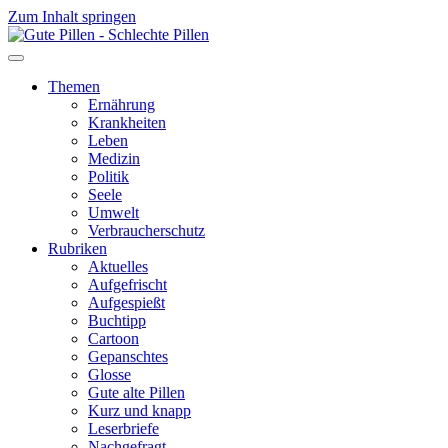
Zum Inhalt springen
Themen
Ernährung
Krankheiten
Leben
Medizin
Politik
Seele
Umwelt
Verbraucherschutz
Rubriken
Aktuelles
Aufgefrischt
Aufgespießt
Buchtipp
Cartoon
Gepanschtes
Glosse
Gute alte Pillen
Kurz und knapp
Leserbriefe
Nachgefragt