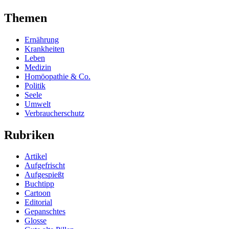
Themen
Ernährung
Krankheiten
Leben
Medizin
Homöopathie & Co.
Politik
Seele
Umwelt
Verbraucherschutz
Rubriken
Artikel
Aufgefrischt
Aufgespießt
Buchtipp
Cartoon
Editorial
Gepanschtes
Glosse