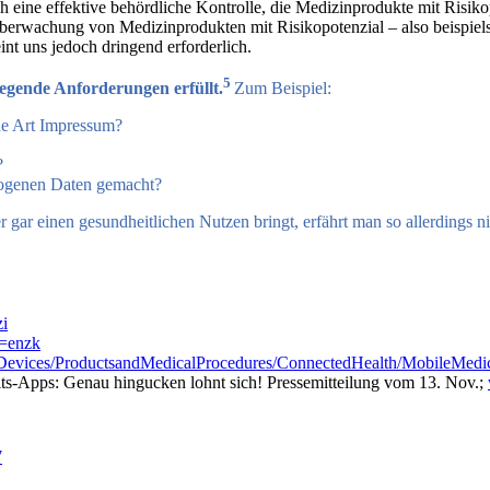
h eine effektive behördliche Kontrolle, die Medizinprodukte mit Risik
Überwachung von Medizinprodukten mit Risikopotenzial – also beispiel
eint uns jedoch dringend erforderlich.
5
egende Anforderungen erfüllt.
Zum Beispiel:
ine Art Impressum?
?
zogenen Daten gemacht?
 gar einen gesundheitlichen Nutzen bringt, erfährt man so allerdings ni
zi
k=enzk
evices/ProductsandMedicalProcedures/ConnectedHealth/MobileMedi
-Apps: Genau hingucken lohnt sich! Pressemitteilung vom 13. Nov.;
7