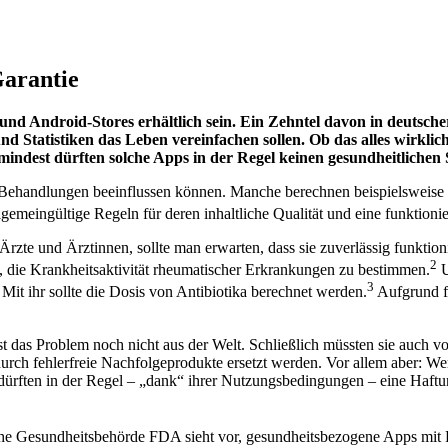
arantie
 und Android-Stores erhältlich sein. Ein Zehntel davon in deutsch
d Statistiken das Leben vereinfachen sollen. Ob das alles wirklich 
dest dürften solche Apps in der Regel keinen gesundheitlichen S
Behandlungen beeinflussen können. Manche berechnen beispielsweise di
gemeingültige Regeln für deren inhaltliche Qualität und eine funktionie
zte und Ärztinnen, sollte man erwarten, dass sie zuverlässig funktion
2
e, die Krankheitsaktivität rheumatischer Erkrankungen zu bestimmen.
U
3
it ihr sollte die Dosis von Antibiotika berechnet werden.
Aufgrund f
das Problem noch nicht aus der Welt. Schließlich müssten sie auch 
durch fehlerfreie Nachfolgeprodukte ersetzt werden. Vor allem aber: We
ürften in der Regel – „dank“ ihrer Nutzungsbedingungen – eine Haftun
e Gesundheitsbehörde FDA sieht vor, gesundheitsbezogene Apps mit R