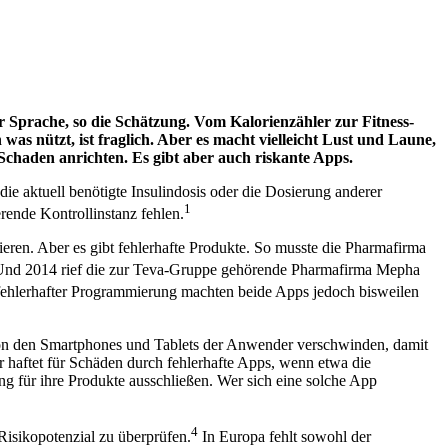
er Sprache, so die Schätzung. Vom Kalorienzähler zur Fitness-
was nützt, ist fraglich. Aber es macht vielleicht Lust und Laune,
chaden anrichten. Es gibt aber auch riskante Apps.
e aktuell benötigte Insulindosis oder die Dosierung anderer
1
rende Kontrollinstanz fehlen.
ieren. Aber es gibt fehlerhafte Produkte. So musste die Pharmafirma
nd 2014 rief die zur Teva-Gruppe gehörende Pharmafirma Mepha
ehlerhafter Programmierung machten beide Apps jedoch bisweilen
von den Smartphones und Tablets der Anwender verschwinden, damit
r haftet für Schäden durch fehlerhafte Apps, wenn etwa die
g für ihre Produkte ausschließen. Wer sich eine solche App
4
isikopotenzial zu überprüfen.
In Europa fehlt sowohl der