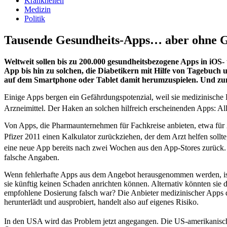
Krankheiten
Medizin
Politik
Tausende Gesundheits-Apps… aber ohne G
Weltweit sollen bis zu 200.000 gesundheitsbezogene Apps in iOS-
App bis hin zu solchen, die Diabetikern mit Hilfe von Tagebuch un
auf dem Smartphone oder Tablet damit herumzuspielen. Und zumin
Einige Apps bergen ein Gefährdungspotenzial, weil sie medizinische 
Arzneimittel. Der Haken an solchen hilfreich erscheinenden Apps: All
Von Apps, die Pharmaunternehmen für Fachkreise anbieten, etwa für Är
Pfizer 2011 einen Kalkulator zurückziehen, der dem Arzt helfen sollt
eine neue App bereits nach zwei Wochen aus den App-Stores zurück. M
falsche Angaben.
Wenn fehlerhafte Apps aus dem Angebot herausgenommen werden, ist 
sie künftig keinen Schaden anrichten können. Alternativ könnten sie 
empfohlene Dosierung falsch war? Die Anbieter medizinischer Apps d
herunterlädt und ausprobiert, handelt also auf eigenes Risiko.
In den USA wird das Problem jetzt angegangen. Die US-amerikanisch