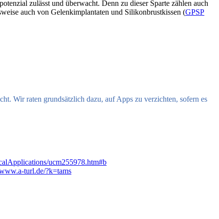
opotenzial zulässt und überwacht. Denn zu dieser Sparte zählen auch
sweise auch von Gelenkimplantaten und Silikonbrustkissen (
GPSP
cht. Wir raten grundsätzlich dazu, auf Apps zu verzichten, sofern es
calApplications/ucm255978.htm#b
www.a-turl.de/?k=tams