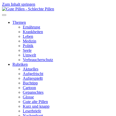
Zum Inhalt springen
Themen
Ernährung
Krankheiten
Leben
Medizin
Politik
Seele
Umwelt
Verbraucherschutz
Rubriken
Aktuelles
Aufgefrischt
Aufgespießt
Buchtipp
Cartoon
Gepanschtes
Glosse
Gute alte Pillen
Kurz und knapp
Leserbriefe
Nachgefragt