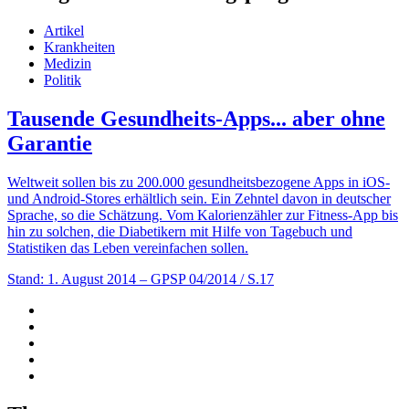
Artikel
Krankheiten
Medizin
Politik
Tausende Gesundheits-Apps... aber ohne
Garantie
Weltweit sollen bis zu 200.000 gesundheitsbezogene Apps in iOS-
und Android-Stores erhältlich sein. Ein Zehntel davon in deutscher
Sprache, so die Schätzung. Vom Kalorienzähler zur Fitness-App bis
hin zu solchen, die Diabetikern mit Hilfe von Tagebuch und
Statistiken das Leben vereinfachen sollen.
Stand: 1. August 2014
– GPSP 04/2014 / S.17