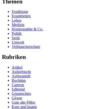
Themen
Ernährung
Krankheiten
Leben
Medizin
Homöopathie & Co.
Politik
Seele
Umwelt
Verbraucherschutz
Rubriken
Artikel
Aufgefrischt
Aufgespießt
Buchtipp
Cartoon
Editorial
Gepanschtes
Glosse
Gute alte Pillen
Kurz und knapp