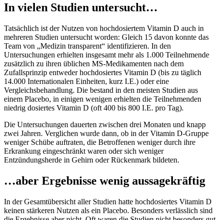
In vielen Studien untersucht…
Tatsächlich ist der Nutzen von hochdosiertem Vitamin D auch in
mehreren Studien untersucht worden: Gleich 15 davon konnte das
Team von „Medizin transparent“ identifizieren. In den
Untersuchungen erhielten insgesamt mehr als 1.000 Teilnehmende
zusätzlich zu ihren üblichen MS-Medikamenten nach dem
Zufallsprinzip entweder hochdosiertes Vitamin D (bis zu täglich
14.000 Internationalen Einheiten, kurz I.E.) oder eine
Vergleichsbehandlung. Die bestand in den meisten Studien aus
einem Placebo, in einigen wenigen erhielten die Teilnehmenden
niedrig dosiertes Vitamin D (oft 400 bis 800 I.E. pro Tag).
Die Untersuchungen dauerten zwischen drei Monaten und knapp
zwei Jahren. Verglichen wurde dann, ob in der Vitamin D-Gruppe
weniger Schübe auftraten, die Betroffenen weniger durch ihre
Erkrankung eingeschränkt waren oder sich weniger
Entzündungsherde in Gehirn oder Rückenmark bildeten.
…aber Ergebnisse wenig aussagekräftig
In der Gesamtübersicht aller Studien hatte hochdosiertes Vitamin D
keinen stärkeren Nutzen als ein Placebo. Besonders verlässlich sind
die Ergebnisse aber nicht. Oft waren die Studien nicht besonders gut