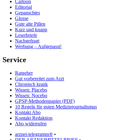
Cartoon
Editorial
Gepanschtes
Glosse
Gute alte Pillen
Kurz und knapp
Leserbriefe
Nachgefragt
Werbung – Aufgepasst!
Service
Ratgeber
Gut vorbereitet zum Arzt
Chronisch krank
Wissen: Placebo
Wissen: Nocebo
GPSP-Methodenpapier (PDF)
10 Regeln für guten Medizinjournalismus
Kontakt Abo
Kontakt Redaktion
Abo widerrufen
arznei-telegramm®
•
DER ARZNEIMITTELBRIEF
•