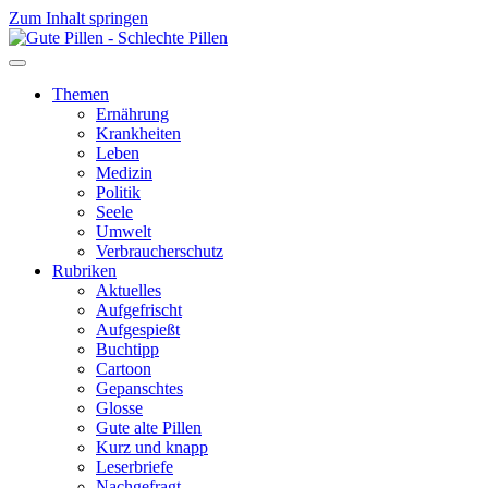
Zum Inhalt springen
Themen
Ernährung
Krankheiten
Leben
Medizin
Politik
Seele
Umwelt
Verbraucherschutz
Rubriken
Aktuelles
Aufgefrischt
Aufgespießt
Buchtipp
Cartoon
Gepanschtes
Glosse
Gute alte Pillen
Kurz und knapp
Leserbriefe
Nachgefragt