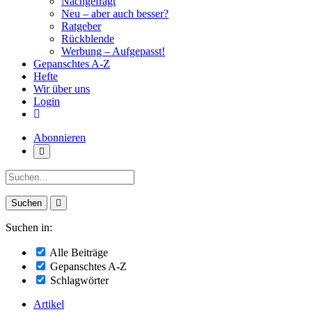
Nachgefragt
Neu – aber auch besser?
Ratgeber
Rückblende
Werbung – Aufgepasst!
Gepanschtes A-Z
Hefte
Wir über uns
Login
Abonnieren
Suche:
Suchen in:
Alle Beiträge
Gepanschtes A-Z
Schlagwörter
Artikel