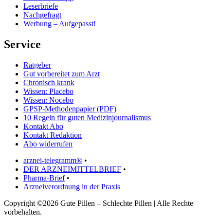
Leserbriefe
Nachgefragt
Werbung – Aufgepasst!
Service
Ratgeber
Gut vorbereitet zum Arzt
Chronisch krank
Wissen: Placebo
Wissen: Nocebo
GPSP-Methodenpapier (PDF)
10 Regeln für guten Medizinjournalismus
Kontakt Abo
Kontakt Redaktion
Abo widerrufen
arznei-telegramm®
•
DER ARZNEIMITTELBRIEF
•
Pharma-Brief
•
Arzneiverordnung in der Praxis
Copyright ©2026 Gute Pillen – Schlechte Pillen | Alle Rechte
vorbehalten.