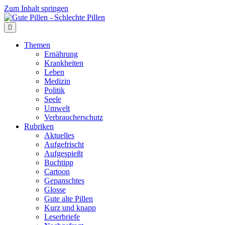
Zum Inhalt springen
Themen
Ernährung
Krankheiten
Leben
Medizin
Politik
Seele
Umwelt
Verbraucherschutz
Rubriken
Aktuelles
Aufgefrischt
Aufgespießt
Buchtipp
Cartoon
Gepanschtes
Glosse
Gute alte Pillen
Kurz und knapp
Leserbriefe