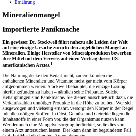
Ernährung
Mineralienmangel
Importierte Panikmache
Ein gewisser Dr. Stockwell führt nahezu alle Leiden der Welt
auf eine einzige Ursache zurück: den angeblichen Mangel an
Mineralien. Einige Hersteller von Mineralprodukten bewerben
ihre Mittel mit dem Verweis auf einen Vortrag dieses US-
1
amerikanischen Arztes.
Die Nahrung decke den Bedarf nicht, zudem könnten die
enthaltenen Mineralien und Vitamine meist gar nicht vom Körper
aufgenommen werden. Stockwell behauptet, die einzige Lösung
hierfür gefunden zu haben – nämlich seine Präparate. Solche
Behauptungen sind Panikmache. Sie dienen ausschließlich dazu, die
Verkaufszahlen unnötiger Produkte in die Höhe zu treiben. Wer sich
ausgewogen und vielseitig ernährt, versorgt den Körper in der Regel
mit allen nötigen Stoffen. In Obst, Gemüse und Getreide liegen die
Inhaltsstoffe in einer Form vor, die der Organismus nutzen kann.
Wer dennoch eine Mangelversorgung befürchtet, sollte dies von
einem Arzt untersuchen lassen. Der kann dann im begründeten Fall
(z.B. bei Muskelkrämpfen, Zungenbrennen,