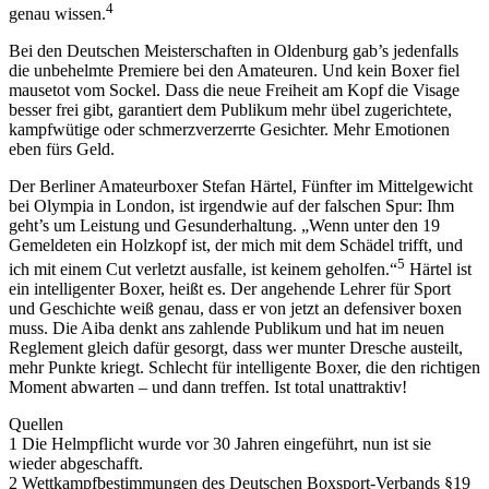
4
genau wissen.
Bei den Deutschen Meisterschaften in Oldenburg gab’s jedenfalls
die unbehelmte Premiere bei den Amateuren. Und kein Boxer fiel
mausetot vom Sockel. Dass die neue Freiheit am Kopf die Visage
besser frei gibt, garantiert dem Publikum mehr übel zugerichtete,
kampfwütige oder schmerzverzerrte Gesichter. Mehr Emotionen
eben fürs Geld.
Der Berliner Amateurboxer Stefan Härtel, Fünfter im Mittelgewicht
bei Olympia in London, ist irgendwie auf der falschen Spur: Ihm
geht’s um Leistung und Gesunderhaltung. „Wenn unter den 19
Gemeldeten ein Holzkopf ist, der mich mit dem Schädel trifft, und
5
ich mit einem Cut verletzt ausfalle, ist keinem geholfen.“
Härtel ist
ein intelligenter Boxer, heißt es. Der angehende Lehrer für Sport
und Geschichte weiß genau, dass er von jetzt an defensiver boxen
muss. Die Aiba denkt ans zahlende Publikum und hat im neuen
Reglement gleich dafür gesorgt, dass wer munter Dresche austeilt,
mehr Punkte kriegt. Schlecht für intelligente Boxer, die den richtigen
Moment abwarten – und dann treffen. Ist total unattraktiv!
Quellen
1 Die Helmpflicht wurde vor 30 Jahren eingeführt, nun ist sie
wieder abgeschafft.
2 Wettkampfbestimmungen des Deutschen Boxsport-Verbands §19