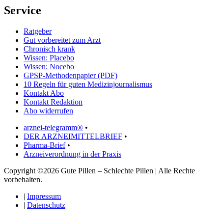
Service
Ratgeber
Gut vorbereitet zum Arzt
Chronisch krank
Wissen: Placebo
Wissen: Nocebo
GPSP-Methodenpapier (PDF)
10 Regeln für guten Medizinjournalismus
Kontakt Abo
Kontakt Redaktion
Abo widerrufen
arznei-telegramm®
•
DER ARZNEIMITTELBRIEF
•
Pharma-Brief
•
Arzneiverordnung in der Praxis
Copyright ©2026 Gute Pillen – Schlechte Pillen | Alle Rechte
vorbehalten.
|
Impressum
|
Datenschutz