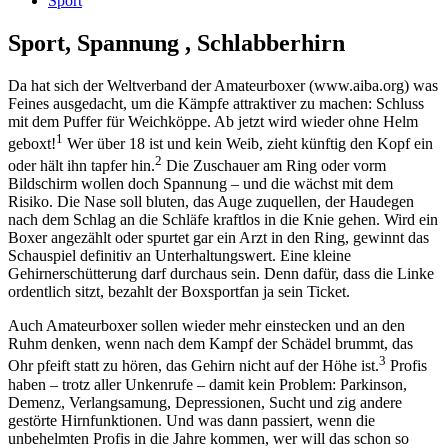
Sport
Sport, Spannung , Schlabberhirn
Da hat sich der Weltverband der Amateurboxer (www.aiba.org) was
Feines ausgedacht, um die Kämpfe attraktiver zu machen: Schluss
mit dem Puffer für Weichköppe. Ab jetzt wird wieder ohne Helm
1
geboxt!
Wer über 18 ist und kein Weib, zieht künftig den Kopf ein
2
oder hält ihn tapfer hin.
Die Zuschauer am Ring oder vorm
Bildschirm wollen doch Spannung – und die wächst mit dem
Risiko. Die Nase soll bluten, das Auge zuquellen, der Haudegen
nach dem Schlag an die Schläfe kraftlos in die Knie gehen. Wird ein
Boxer angezählt oder spurtet gar ein Arzt in den Ring, gewinnt das
Schauspiel definitiv an Unterhaltungswert. Eine kleine
Gehirnerschütterung darf durchaus sein. Denn dafür, dass die Linke
ordentlich sitzt, bezahlt der Boxsportfan ja sein Ticket.
Auch Amateurboxer sollen wieder mehr einstecken und an den
Ruhm denken, wenn nach dem Kampf der Schädel brummt, das
3
Ohr pfeift statt zu hören, das Gehirn nicht auf der Höhe ist.
Profis
haben – trotz aller Unkenrufe – damit kein Problem: Parkinson,
Demenz, Verlangsamung, Depressionen, Sucht und zig andere
gestörte Hirnfunktionen. Und was dann passiert, wenn die
unbehelmten Profis in die Jahre kommen, wer will das schon so