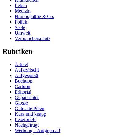
Leben
Medizin
Homöopathie & Co.
Politik
Seele
Umwelt
Verbraucherschutz
Rubriken
Artikel
Aufgefrischt
Aufgespießt
Buchtipp
Cartoon
Editorial
Gepanschtes
Glosse
Gute alte Pillen
Kurz und knapp
Leserbriefe
Nachgefragt
Werbung – Aufgepasst!