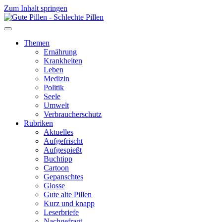
Zum Inhalt springen
Themen
Ernährung
Krankheiten
Leben
Medizin
Politik
Seele
Umwelt
Verbraucherschutz
Rubriken
Aktuelles
Aufgefrischt
Aufgespießt
Buchtipp
Cartoon
Gepanschtes
Glosse
Gute alte Pillen
Kurz und knapp
Leserbriefe
Nachgefragt