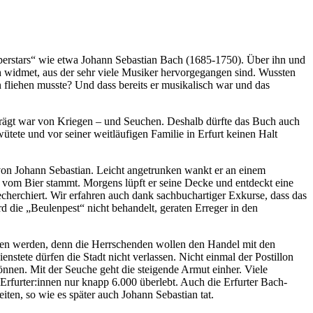
uperstars“ wie etwa Johann Sebastian Bach (1685-1750). Über ihn und
ch widmet, aus der sehr viele Musiker hervorgegangen sind. Wussten
 fliehen musste? Und dass bereits er musikalisch war und das
prägt war von Kriegen – und Seuchen. Deshalb dürfte das Buch auch
wütete und vor seiner weitläufigen Familie in Erfurt keinen Halt
 von Johann Sebastian. Leicht angetrunken wankt er an einem
vom Bier stammt. Morgens lüpft er seine Decke und entdeckt eine
echerchiert. Wir erfahren auch dank sachbuchartiger Exkurse, dass das
d die „Beulenpest“ nicht behandelt, geraten Erreger in den
lten werden, denn die Herrschenden wollen den Handel mit den
stete dürfen die Stadt nicht verlassen. Nicht einmal der Postillon
önnen. Mit der Seuche geht die steigende Armut einher. Viele
Erfurter:innen nur knapp 6.000 überlebt. Auch die Erfurter Bach-
ten, so wie es später auch Johann Sebastian tat.