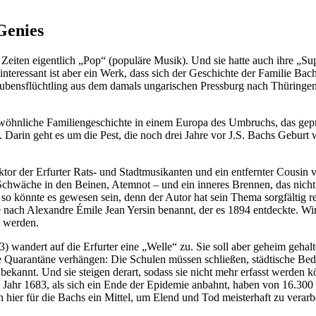
Genies
 Zeiten eigentlich „Pop“ (populäre Musik). Und sie hatte auch ihre „S
nteressant ist aber ein Werk, dass sich der Geschichte der Familie Ba
laubensflüchtling aus dem damals ungarischen Pressburg nach Thüringen
gewöhnliche Familiengeschichte in einem Europa des Umbruchs, das ge
. Darin geht es um die Pest, die noch drei Jahre vor J.S. Bachs Geburt 
ktor der Erfurter Rats- und Stadtmusikanten und ein entfernter Cousin
chwäche in den Beinen, Atemnot – und ein inneres Brennen, das nicht 
 so könnte es gewesen sein, denn der Autor hat sein Thema sorgfältig r
e nach Alexandre Émile Jean Yersin benannt, der es 1894 entdeckte. Wir
t werden.
) wandert auf die Erfurter eine „Welle“ zu. Sie soll aber geheim geha
Quarantäne verhängen: Die Schulen müssen schließen, städtische Bedien
ekannt. Und sie steigen derart, sodass sie nicht mehr erfasst werden k
 Jahr 1683, als sich ein Ende der Epidemie anbahnt, haben von 16.300 
hier für die Bachs ein Mittel, um Elend und Tod meisterhaft zu verarbei