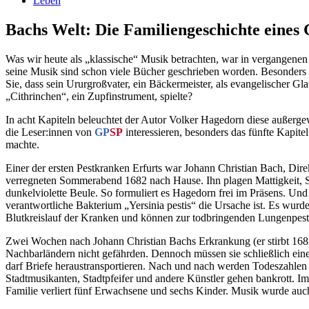
Leben
Bachs Welt: Die Familiengeschichte eines 
Was wir heute als „klassische“ Musik betrachten, war in vergangenen
seine Musik sind schon viele Bücher geschrieben worden. Besonders i
Sie, dass sein Ururgroßvater, ein Bäckermeister, als evangelischer G
„Cithrinchen“, ein Zupfinstrument, spielte?
In acht Kapiteln beleuchtet der Autor Volker Hagedorn diese außer
die Leser:innen von
GP
SP
interessieren, besonders das fünfte Kapitel
machte.
Einer der ersten Pestkranken Erfurts war Johann Christian Bach, Dire
verregneten Sommerabend 1682 nach Hause. Ihn plagen Mattigkeit, S
dunkelviolette Beule. So formuliert es Hagedorn frei im Präsens. Und
verantwortliche Bakterium „Yersinia pestis“ die Ursache ist. Es wurd
Blutkreislauf der Kranken und können zur todbringenden Lungenpes
Zwei Wochen nach Johann Christian Bachs Erkrankung (er stirbt 1683
Nachbarländern nicht gefährden. Dennoch müssen sie schließlich eine 
darf Briefe heraustransportieren. Nach und nach werden Todeszahlen b
Stadtmusikanten, Stadtpfeifer und andere Künstler gehen bankrott. Im
Familie verliert fünf Erwachsene und sechs Kinder. Musik wurde auch 