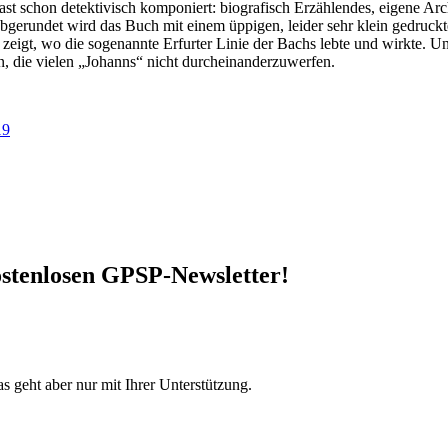
st schon detektivisch komponiert: biografisch Erzählendes, eigene Ar
bgerundet wird das Buch mit einem üppigen, leider sehr klein gedruc
 zeigt, wo die sogenannte Erfurter Linie der Bachs lebte und wirkte.
en, die vielen „Johanns“ nicht durcheinanderzuwerfen.
19
stenlosen GPSP-Newsletter
!
s geht aber nur mit Ihrer Unterstützung.