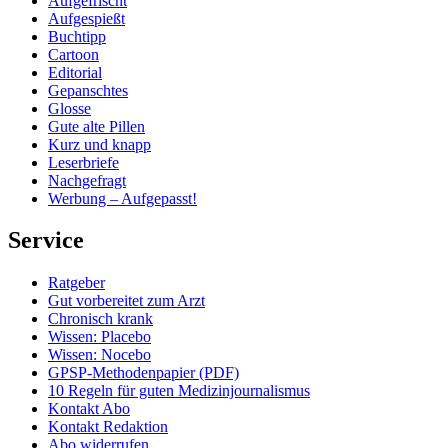
Aufgefrischt
Aufgespießt
Buchtipp
Cartoon
Editorial
Gepanschtes
Glosse
Gute alte Pillen
Kurz und knapp
Leserbriefe
Nachgefragt
Werbung – Aufgepasst!
Service
Ratgeber
Gut vorbereitet zum Arzt
Chronisch krank
Wissen: Placebo
Wissen: Nocebo
GPSP-Methodenpapier (PDF)
10 Regeln für guten Medizinjournalismus
Kontakt Abo
Kontakt Redaktion
Abo widerrufen