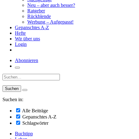
Neu – aber auch besser?
Ratgeber
Rückblende
Werbung – Aufgepasst!
Gepanschtes A-Z
Hefte
Wir über uns
Login
Abonnieren
Suche:
Suchen in:
Alle Beiträge
Gepanschtes A-Z
Schlagwörter
Buchtipp