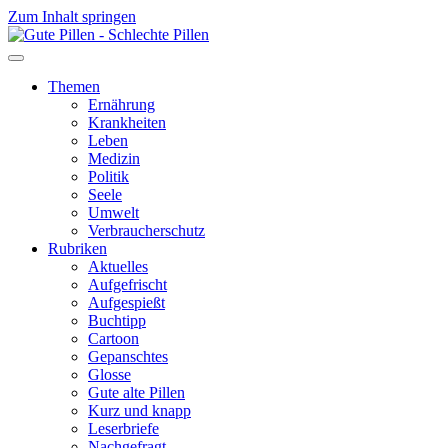
Zum Inhalt springen
Themen
Ernährung
Krankheiten
Leben
Medizin
Politik
Seele
Umwelt
Verbraucherschutz
Rubriken
Aktuelles
Aufgefrischt
Aufgespießt
Buchtipp
Cartoon
Gepanschtes
Glosse
Gute alte Pillen
Kurz und knapp
Leserbriefe
Nachgefragt