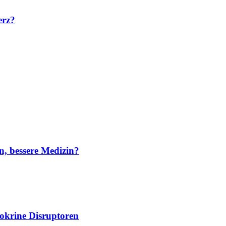
erz?
n, bessere Medizin?
dokrine Disruptoren