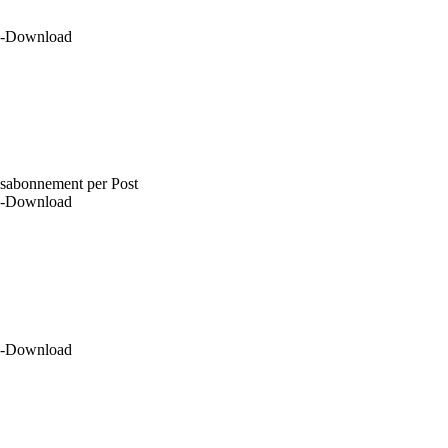
DF-Download
esabonnement per Post
DF-Download
DF-Download