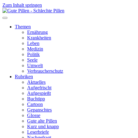
Zum Inhalt springen
Themen
Ernährung
Krankheiten
Leben
Medizin
Politik
Seele
Umwelt
Verbraucherschutz
Rubriken
Aktuelles
Aufgefrischt
Aufgespießt
Buchtipp
Cartoon
Gepanschtes
Glosse
Gute alte Pillen
Kurz und knapp
Leserbriefe
Nachgefragt