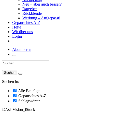
Neu – aber auch besser?
Ratgeber
Rückblende
Werbung – Aufgepasst!
Gepanschtes A-Z
Hefte
Wir über uns
Login
Abonnieren
Suche:
Suchen in:
Alle Beiträge
Gepanschtes A-Z
Schlagwörter
©AsiaVision_iStock