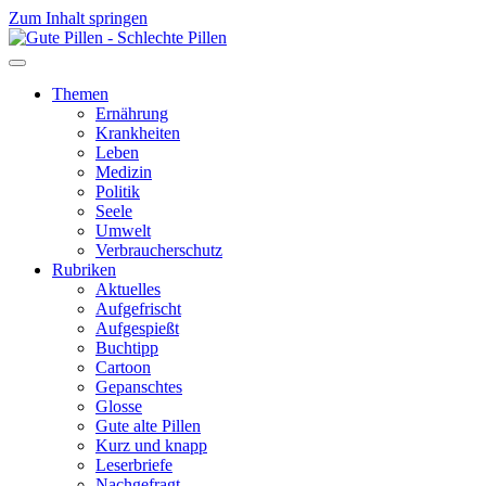
Zum Inhalt springen
Themen
Ernährung
Krankheiten
Leben
Medizin
Politik
Seele
Umwelt
Verbraucherschutz
Rubriken
Aktuelles
Aufgefrischt
Aufgespießt
Buchtipp
Cartoon
Gepanschtes
Glosse
Gute alte Pillen
Kurz und knapp
Leserbriefe
Nachgefragt