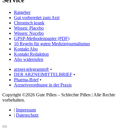
Service
Ratgeber
Gut vorbereitet zum Arzt
Chronisch krank
Wissen: Placebo
Wissen: Nocebo
GPSP-Methodenpapier (PDF)
10 Regeln für guten Medizinjournalismus
Kontakt Abo
Kontakt Redaktion
Abo widerrufen
arznei-telegramm®
•
DER ARZNEIMITTELBRIEF
•
Pharma-Brief
•
Arzneiverordnung in der Praxis
Copyright ©2026 Gute Pillen – Schlechte Pillen | Alle Rechte
vorbehalten.
|
Impressum
|
Datenschutz