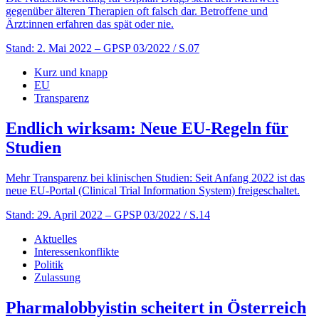
gegenüber älteren Therapien oft falsch dar. Betroffene und
Ärzt:innen erfahren das spät oder nie.
Stand: 2. Mai 2022
– GPSP 03/2022 / S.07
Kurz und knapp
EU
Transparenz
Endlich wirksam: Neue EU-Regeln für
Studien
Mehr Transparenz bei klinischen Studien: Seit Anfang 2022 ist das
neue EU-Portal (Clinical Trial Information System) freigeschaltet.
Stand: 29. April 2022
– GPSP 03/2022 / S.14
Aktuelles
Interessenkonflikte
Politik
Zulassung
Pharmalobbyistin scheitert in Österreich