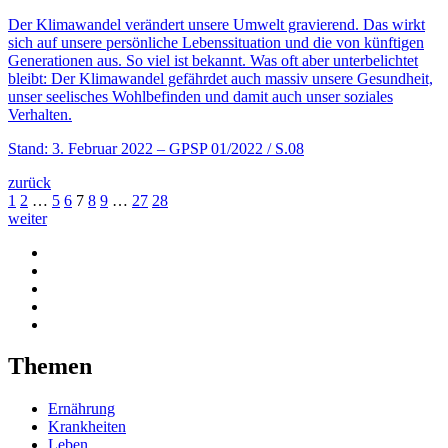
Der Klimawandel verändert unsere Umwelt gravierend. Das wirkt
sich auf unsere persönliche Lebenssituation und die von künftigen
Generationen aus. So viel ist bekannt. Was oft aber unterbelichtet
bleibt: Der Klimawandel gefährdet auch massiv unsere Gesundheit,
unser seelisches Wohlbefinden und damit auch unser soziales
Verhalten.
Stand: 3. Februar 2022
– GPSP 01/2022 / S.08
zurück
1
2
…
5
6
7
8
9
…
27
28
weiter
Themen
Ernährung
Krankheiten
Leben