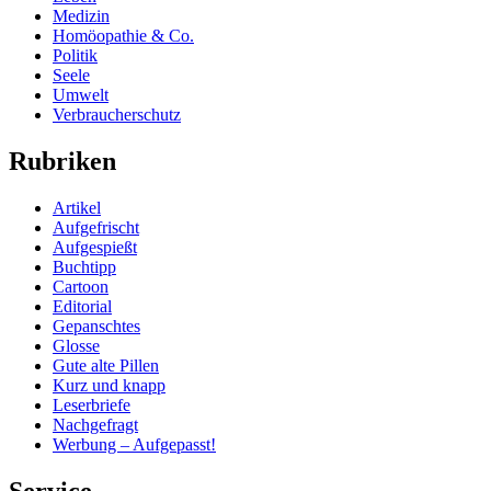
Medizin
Homöopathie & Co.
Politik
Seele
Umwelt
Verbraucherschutz
Rubriken
Artikel
Aufgefrischt
Aufgespießt
Buchtipp
Cartoon
Editorial
Gepanschtes
Glosse
Gute alte Pillen
Kurz und knapp
Leserbriefe
Nachgefragt
Werbung – Aufgepasst!