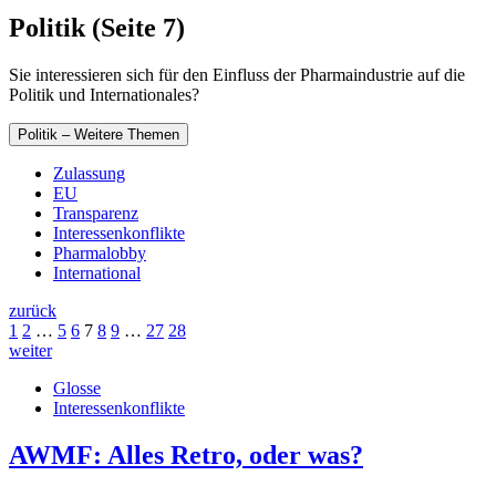
Politik (Seite 7)
Sie interessieren sich für den Einfluss der Pharmaindustrie auf die
Politik und Internationales?
Politik – Weitere Themen
Zulassung
EU
Transparenz
Interessenkonflikte
Pharmalobby
International
zurück
1
2
…
5
6
7
8
9
…
27
28
weiter
Glosse
Interessenkonflikte
AWMF: Alles Retro, oder was?