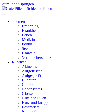
Zum Inhalt springen
Themen
Ernährung
Krankheiten
Leben
Medizin
Politik
Seele
Umwelt
Verbraucherschutz
Rubriken
Aktuelles
Aufgefrischt
Aufgespießt
Buchtipp
Cartoon
Gepanschtes
Glosse
Gute alte Pillen
Kurz und knapp
Leserbriefe
Nachgefragt