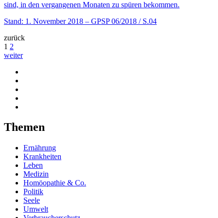
sind, in den vergangenen Monaten zu spüren bekommen.
Stand: 1. November 2018
– GPSP 06/2018 / S.04
zurück
1
2
weiter
Themen
Ernährung
Krankheiten
Leben
Medizin
Homöopathie & Co.
Politik
Seele
Umwelt
Verbraucherschutz