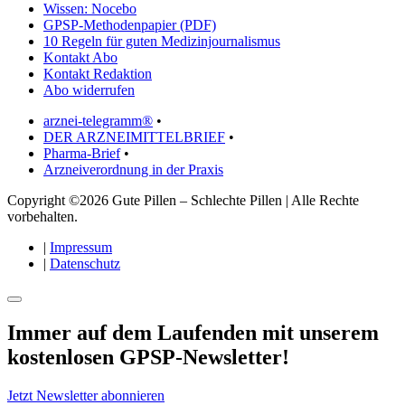
Wissen: Nocebo
GPSP-Methodenpapier (PDF)
10 Regeln für guten Medizinjournalismus
Kontakt Abo
Kontakt Redaktion
Abo widerrufen
arznei-telegramm®
•
DER ARZNEIMITTELBRIEF
•
Pharma-Brief
•
Arzneiverordnung in der Praxis
Copyright ©2026 Gute Pillen – Schlechte Pillen | Alle Rechte
vorbehalten.
|
Impressum
|
Datenschutz
Immer auf dem Laufenden mit unserem
kostenlosen GPSP-Newsletter
!
Jetzt Newsletter abonnieren