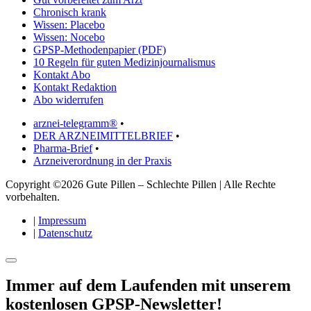
Chronisch krank
Wissen: Placebo
Wissen: Nocebo
GPSP-Methodenpapier (PDF)
10 Regeln für guten Medizinjournalismus
Kontakt Abo
Kontakt Redaktion
Abo widerrufen
arznei-telegramm®
•
DER ARZNEIMITTELBRIEF
•
Pharma-Brief
•
Arzneiverordnung in der Praxis
Copyright ©2026 Gute Pillen – Schlechte Pillen | Alle Rechte
vorbehalten.
|
Impressum
|
Datenschutz
Immer auf dem Laufenden mit unserem
kostenlosen GPSP-Newsletter
!