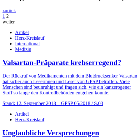
zurück
1
2
weiter
Artikel
Herz-Kreislauf
International
Medizin
Valsartan-Präparate krebserregend?
Der Rückruf von Medikamenten mit dem Blutdrucksenker Valsar­tan
hat sicher auch Leserinnen und Leser von GPSP betroffen. Viele
Menschen sind beunruhigt und fragen sich, wie ein kanzerogener
Stoff so lange den Kontrollbehörden entgehen konnte.
Stand: 12. September 2018
– GPSP 05/2018 / S.03
Artikel
Herz-Kreislauf
Unglaubliche Versprechungen