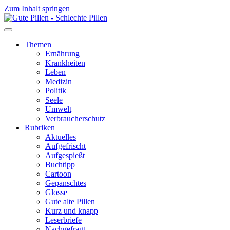
Zum Inhalt springen
Themen
Ernährung
Krankheiten
Leben
Medizin
Politik
Seele
Umwelt
Verbraucherschutz
Rubriken
Aktuelles
Aufgefrischt
Aufgespießt
Buchtipp
Cartoon
Gepanschtes
Glosse
Gute alte Pillen
Kurz und knapp
Leserbriefe
Nachgefragt