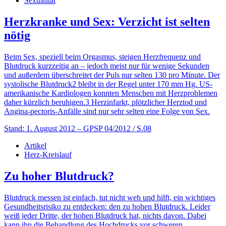
Sexualität
Herzkranke und Sex: Verzicht ist selten
nötig
Beim Sex, speziell beim Orgasmus, steigen Herzfrequenz und
Blutdruck kurzzeitig an – jedoch meist nur für wenige Sekunden
und außerdem überschreitet der Puls nur selten 130 pro Minute. Der
systolische Blutdruck2 bleibt in der Regel unter 170 mm Hg. US-
amerikanische Kardiologen konnten Menschen mit Herzproblemen
daher kürzlich beruhigen.3 Herzinfarkt, plötzlicher Herztod und
Angina-pectoris-Anfälle sind nur sehr selten eine Folge von Sex.
Stand: 1. August 2012
– GPSP 04/2012 / S.08
Artikel
Herz-Kreislauf
Zu hoher Blutdruck?
Blutdruck messen ist einfach, tut nicht weh und hilft, ein wichtiges
Gesundheitsrisiko zu entdecken: den zu hohen Blutdruck. Leider
weiß jeder Dritte, der hohen Blutdruck hat, nichts davon. Dabei
kann ihn die Behandlung des Hochdrucks vor schweren