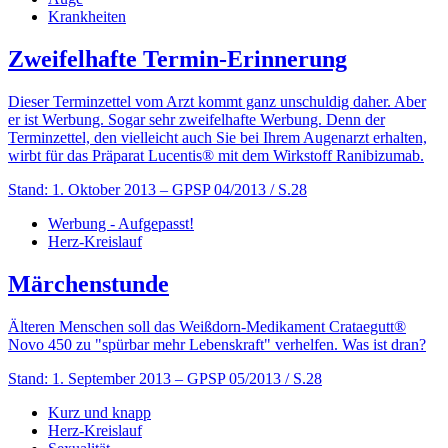
Krankheiten
Zweifelhafte Termin-Erinnerung
Dieser Terminzettel vom Arzt kommt ganz unschuldig daher. Aber
er ist Werbung. Sogar sehr zweifelhafte Werbung. Denn der
Terminzettel, den vielleicht auch Sie bei Ihrem Augenarzt erhalten,
wirbt für das Präparat Lucentis® mit dem Wirkstoff Ranibizumab.
Stand: 1. Oktober 2013
– GPSP 04/2013 / S.28
Werbung - Aufgepasst!
Herz-Kreislauf
Märchenstunde
Älteren Menschen soll das Weißdorn-Medikament Crataegutt®
Novo 450 zu "spürbar mehr Lebenskraft" verhelfen. Was ist dran?
Stand: 1. September 2013
– GPSP 05/2013 / S.28
Kurz und knapp
Herz-Kreislauf