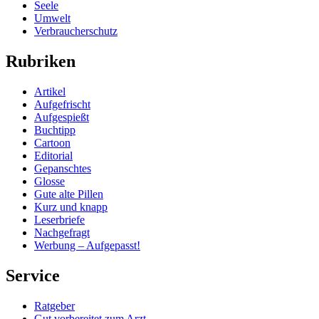
Seele
Umwelt
Verbraucherschutz
Rubriken
Artikel
Aufgefrischt
Aufgespießt
Buchtipp
Cartoon
Editorial
Gepanschtes
Glosse
Gute alte Pillen
Kurz und knapp
Leserbriefe
Nachgefragt
Werbung – Aufgepasst!
Service
Ratgeber
Gut vorbereitet zum Arzt