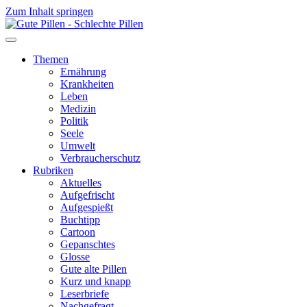
Zum Inhalt springen
Themen
Ernährung
Krankheiten
Leben
Medizin
Politik
Seele
Umwelt
Verbraucherschutz
Rubriken
Aktuelles
Aufgefrischt
Aufgespießt
Buchtipp
Cartoon
Gepanschtes
Glosse
Gute alte Pillen
Kurz und knapp
Leserbriefe
Nachgefragt