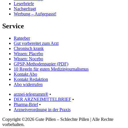
Leserbriefe
Nachgefragt
Werbung – Aufgepasst!
Service
Ratgeber
Gut vorbereitet zum Arzt
Chronisch krank
Wissen: Placebo
Wissen: Nocebo
GPSP-Methodenpapier (PDF)
10 Regeln für guten Medizinjournalismus
Kontakt Abo
Kontakt Redaktion
Abo widerrufen
arznei-telegramm®
•
DER ARZNEIMITTELBRIEF
•
Pharma-Brief
•
Arzneiverordnung in der Praxis
Copyright ©2026 Gute Pillen – Schlechte Pillen | Alle Rechte
vorbehalten.