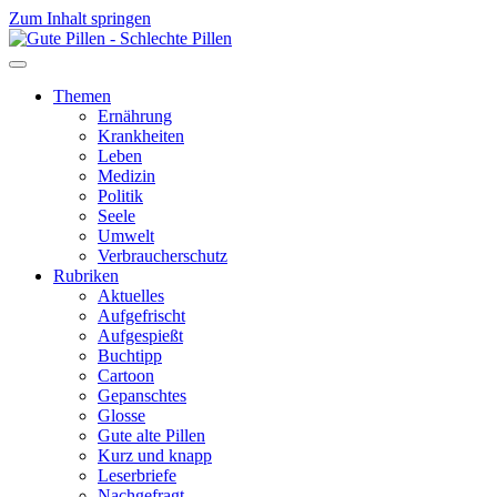
Zum Inhalt springen
Themen
Ernährung
Krankheiten
Leben
Medizin
Politik
Seele
Umwelt
Verbraucherschutz
Rubriken
Aktuelles
Aufgefrischt
Aufgespießt
Buchtipp
Cartoon
Gepanschtes
Glosse
Gute alte Pillen
Kurz und knapp
Leserbriefe
Nachgefragt