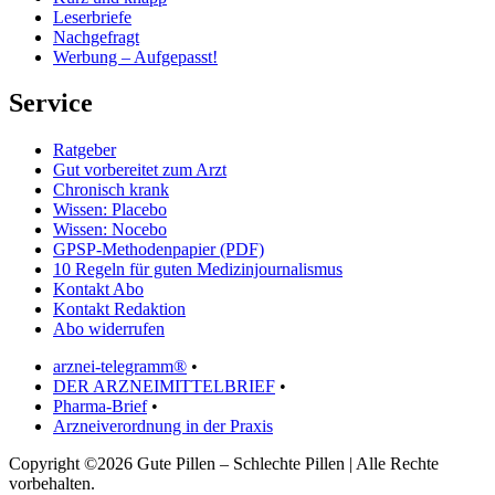
Leserbriefe
Nachgefragt
Werbung – Aufgepasst!
Service
Ratgeber
Gut vorbereitet zum Arzt
Chronisch krank
Wissen: Placebo
Wissen: Nocebo
GPSP-Methodenpapier (PDF)
10 Regeln für guten Medizinjournalismus
Kontakt Abo
Kontakt Redaktion
Abo widerrufen
arznei-telegramm®
•
DER ARZNEIMITTELBRIEF
•
Pharma-Brief
•
Arzneiverordnung in der Praxis
Copyright ©2026 Gute Pillen – Schlechte Pillen | Alle Rechte
vorbehalten.