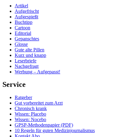
Artikel
Aufgefrischt
Aufgespießt
Buchtipp
Cartoon
Editorial
Gepanschtes
Glosse
Gute alte Pillen
Kurz und knapp
Leserbriefe
Nachgefragt
Werbung – Aufgepasst!
Service
Ratgeber
Gut vorbereitet zum Arzt
Chronisch krank
Wissen: Placebo
Wissen: Nocebo
GPSP-Methodenpapier (PDF)
10 Regeln für guten Medizinjournalismus
Kontakt Abo