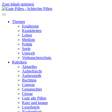
Zum Inhalt springen
Themen
Ernährung
Krankheiten
Leben
Medizin
Politik
Seele
Umwelt
Verbraucherschutz
Rubriken
Aktuelles
Aufgefrischt
Aufgespießt
Buchtipp
Cartoon
Gepanschtes
Glosse
Gute alte Pillen
Kurz und knapp
Leserbriefe
Nachgefragt