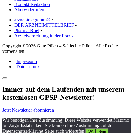
Kontakt Redaktion
Abo widerrufen
arznei-telegramm®
•
DER ARZNEIMITTELBRIEF
•
Pharma-Brief
•
Arzneiverordnung in der Praxis
Copyright ©2026 Gute Pillen – Schlechte Pillen | Alle Rechte
vorbehalten.
|
Impressum
|
Datenschutz
Immer auf dem Laufenden mit unserem
kostenlosen GPSP-Newsletter
!
Jetzt Newsletter abonnieren
Wir benötigen Ihre Zustimmung. Diese Website verwendet Matomo
für Zugriffsstatistiken. Sie können Ihre Zustimmung auf der
Datenschutzerklärung-Seite auch widerufen.
OK
Nein