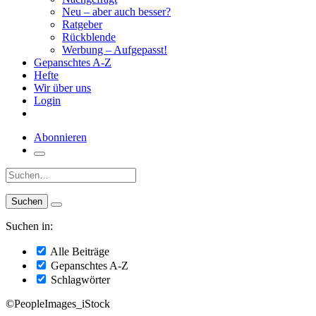
Neu – aber auch besser?
Ratgeber
Rückblende
Werbung – Aufgepasst!
Gepanschtes A-Z
Hefte
Wir über uns
Login
Abonnieren
Suche:
Suchen in:
Alle Beiträge
Gepanschtes A-Z
Schlagwörter
©PeopleImages_iStock