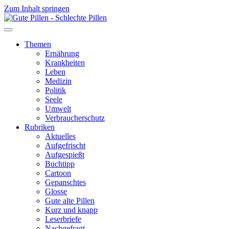
Zum Inhalt springen
Themen
Ernährung
Krankheiten
Leben
Medizin
Politik
Seele
Umwelt
Verbraucherschutz
Rubriken
Aktuelles
Aufgefrischt
Aufgespießt
Buchtipp
Cartoon
Gepanschtes
Glosse
Gute alte Pillen
Kurz und knapp
Leserbriefe
Nachgefragt