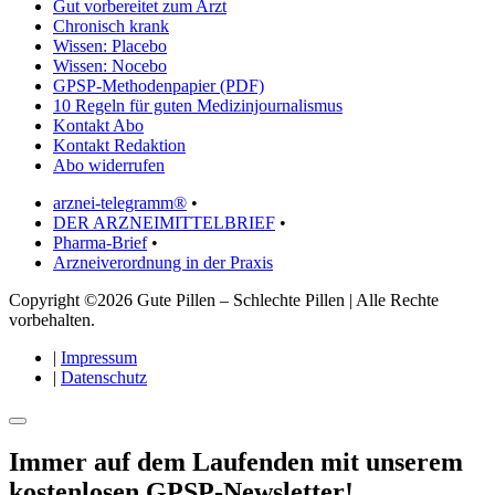
Gut vorbereitet zum Arzt
Chronisch krank
Wissen: Placebo
Wissen: Nocebo
GPSP-Methodenpapier (PDF)
10 Regeln für guten Medizinjournalismus
Kontakt Abo
Kontakt Redaktion
Abo widerrufen
arznei-telegramm®
•
DER ARZNEIMITTELBRIEF
•
Pharma-Brief
•
Arzneiverordnung in der Praxis
Copyright ©2026 Gute Pillen – Schlechte Pillen | Alle Rechte
vorbehalten.
|
Impressum
|
Datenschutz
Immer auf dem Laufenden mit unserem
kostenlosen GPSP-Newsletter
!