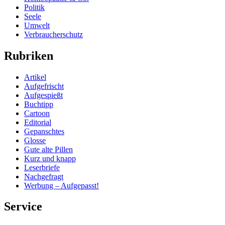
Politik
Seele
Umwelt
Verbraucherschutz
Rubriken
Artikel
Aufgefrischt
Aufgespießt
Buchtipp
Cartoon
Editorial
Gepanschtes
Glosse
Gute alte Pillen
Kurz und knapp
Leserbriefe
Nachgefragt
Werbung – Aufgepasst!
Service