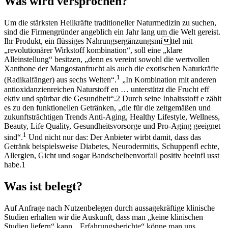
Was wird versprochen?
Um die stärksten Heilkräfte traditioneller Naturmedizin zu suchen,
sind die Firmengründer angeblich ein Jahr lang um die Welt gereist.
Ihr Produkt, ein flüssiges Nahrungsergänzungsmittel mit
„revolutionärer Wirkstoff kombination“, soll eine „klare
Alleinstellung“ besitzen, „denn es vereint sowohl die wertvollen
Xanthone der Mangostanfrucht als auch die exotischen Naturkräfte
1
(Radikalfänger) aus sechs Welten“.
„In Kombination mit anderen
antioxidanzienreichen Naturstoff en … unterstützt die Frucht eff
ektiv und spürbar die Gesundheit“.2 Durch seine Inhaltsstoff e zählt
es zu den funktionellen Getränken, „die für die zeitgemäßen und
zukunftsträchtigen Trends Anti-Aging, Healthy Lifestyle, Wellness,
Beauty, Life Quality, Gesundheitsvorsorge und Pro-Aging geeignet
1
sind“.
Und nicht nur das: Der Anbieter wirbt damit, dass das
Getränk beispielsweise Diabetes, Neurodermitis, Schuppenfl echte,
Allergien, Gicht und sogar Bandscheibenvorfall positiv beeinfl usst
habe.1
Was ist belegt?
Auf Anfrage nach Nutzenbelegen durch aussagekräftige klinische
Studien erhalten wir die Auskunft, dass man „keine klinischen
Studien liefern“ kann. „Erfahrungsberichte“ könne man uns