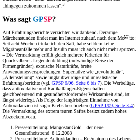
3
„hingegen zukommen lassen“.
Was sagt
GP
SP
?
Auf Erfahrungsberichte verzichten wir dankend. Derartige
Märchenstunden findet man im Internet zuhauf, nach dem Motto:
Seit acht Wochen trinke ich den Saft, habe seitdem keine
Migräneanfälle mehr und Insulin muss ich auch nicht mehr spritzen.
– Die Vermarktung erfüllt gleich mehrere Kriterien für
Quacksalberei: Legendenbildung (aufwändige Reise der
Firmengründer), exotische Naturkräfte, breite
Anwendungsversprechungen, Superlative wie „revolutionär“,
„Alleinstellung“ sowie unglaubwürdige und unrealistische
Erfahrungsberichte (vgl.
GPSP 6/06, Seite 6 bis 7
). Die Werbelüge,
dass antioxidative und Radikalfänger-Eigenschaften
gleichbedeutend mit gesundheitsfördernder Wirksamkeit sind, ist
längst widerlegt. Als Folge der langfristigen Einnahme von
Antioxidanzien ist sogar Krebs beschrieben (
GPSP 1/09, Seite 3-4
).
Die Vermarktung des extrem teuren Saftes besitzt zudem hohes
Abzockerniveau.
Pressemitteilung: MangostanGold – der neue
Gesundheitstrend, 8.12.2008
Pressemitteilung: Antioxidantien – Regulatoren des Lebens.