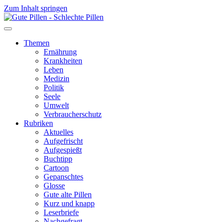
Zum Inhalt springen
Themen
Ernährung
Krankheiten
Leben
Medizin
Politik
Seele
Umwelt
Verbraucherschutz
Rubriken
Aktuelles
Aufgefrischt
Aufgespießt
Buchtipp
Cartoon
Gepanschtes
Glosse
Gute alte Pillen
Kurz und knapp
Leserbriefe
Nachgefragt