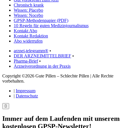
Chronisch krank
Wissen: Placebo
Wissen: Nocebo
GPSP-Methodenpapier (PDF)
10 Regeln für guten Medizinjournalismus
Kontakt Abo
Kontakt Redaktion
Abo widerrufen
arznei-telegramm®
•
DER ARZNEIMITTELBRIEF
•
Pharma-Brief
•
Arzneiverordnung in der Praxis
Copyright ©2026 Gute Pillen – Schlechte Pillen | Alle Rechte
vorbehalten.
|
Impressum
|
Datenschutz
Immer auf dem Laufenden mit unserem
kostenlosen GPSP-Newsletter
!