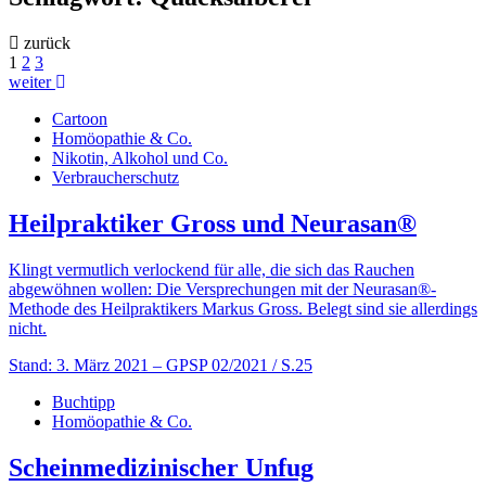
zurück
1
2
3
weiter
Cartoon
Homöopathie & Co.
Nikotin, Alkohol und Co.
Verbraucherschutz
Heilpraktiker Gross und Neurasan®
Klingt vermutlich verlockend für alle, die sich das Rauchen
abgewöhnen wollen: Die Versprechungen mit der Neurasan®-
Methode des Heilpraktikers Markus Gross. Belegt sind sie allerdings
nicht.
Stand: 3. März 2021
– GPSP 02/2021 / S.25
Buchtipp
Homöopathie & Co.
Scheinmedizinischer Unfug