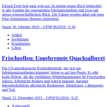
Edzard Ernst holt ganz weit aus: In seinem neuen Buch beleuchtet
er alle Aspekte der sogenannten Alternativmedizin und zwar mit
streng wissenschaftlichem Blick. Die Fakten werden dabei mit einer
Prise feinsinnigen Humors präsentiert.
Stand: 30. Oktober 2019
– GPSP 06/2019 / S.10
Artikel
Irreführung
Krankheiten
Leben
Frischzellen: Ungebremste Quacksalberei
Die US-amerikanische Kontrollbehörde, die sich um
Infektionskrankheiten kümmert, bringt es auf den Punkt: Es gibt
keine Belege, die die vielfältigen Wirkbehauptungen für Frischzellen
stützen. Erhebliche Risiken sind jedoch bekannt, darunter
lebensbedrohliche allergische Reaktionen, Infektionen, Lähmungen
und Tod.
Stand: 23. Dezember 2015
– GPSP 01/2016 / S.25
Aufgespießt