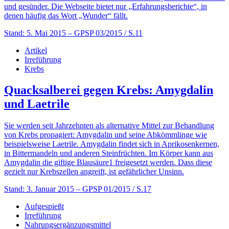
und gesünder. Die Webseite bietet nur „Erfahrungsberichte“, in
denen häufig das Wort „Wunder“ fällt.
Stand: 5. Mai 2015
– GPSP 03/2015 / S.11
Artikel
Irreführung
Krebs
Quacksalberei gegen Krebs: Amygdalin
und Laetrile
Sie werden seit Jahrzehnten als alternative Mittel zur Behandlung
von Krebs propagiert: Amygdalin und seine Abkömmlinge wie
beispielsweise Laetrile. Amygdalin findet sich in Aprikosenkernen,
in Bittermandeln und anderen Steinfrüchten. Im Körper kann aus
Amygdalin die giftige Blausäure1 freigesetzt werden. Dass diese
gezielt nur Krebszellen angreift, ist gefährlicher Unsinn.
Stand: 3. Januar 2015
– GPSP 01/2015 / S.17
Aufgespießt
Irreführung
Nahrungsergänzungsmittel