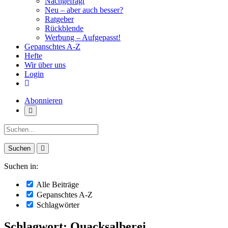
Nachgefragt
Neu – aber auch besser?
Ratgeber
Rückblende
Werbung – Aufgepasst!
Gepanschtes A-Z
Hefte
Wir über uns
Login
Abonnieren
Suche:
Suchen in:
Alle Beiträge
Gepanschtes A-Z
Schlagwörter
Schlagwort: Quacksalberei