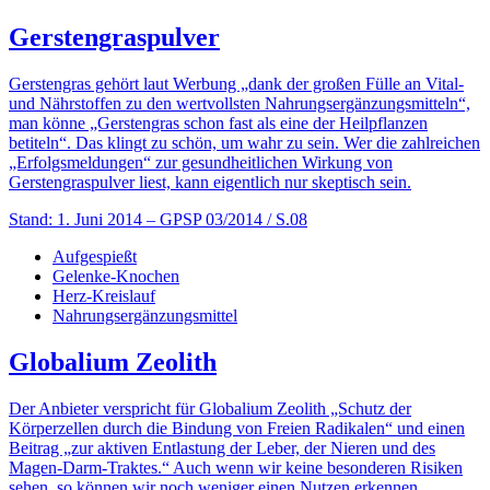
Gerstengraspulver
Gerstengras gehört laut Werbung „dank der großen Fülle an Vital-
und Nährstoffen zu den wertvollsten Nahrungsergänzungsmitteln“,
man könne „Gerstengras schon fast als eine der Heilpflanzen
betiteln“. Das klingt zu schön, um wahr zu sein. Wer die zahlreichen
„Erfolgsmeldungen“ zur gesundheitlichen Wirkung von
Gerstengraspulver liest, kann eigentlich nur skeptisch sein.
Stand: 1. Juni 2014
– GPSP 03/2014 / S.08
Aufgespießt
Gelenke-Knochen
Herz-Kreislauf
Nahrungsergänzungsmittel
Globalium Zeolith
Der Anbieter verspricht für Globalium Zeolith „Schutz der
Körperzellen durch die Bindung von Freien Radikalen“ und einen
Beitrag „zur aktiven Entlastung der Leber, der Nieren und des
Magen-Darm-Traktes.“ Auch wenn wir keine besonderen Risiken
sehen, so können wir noch weniger einen Nutzen erkennen.