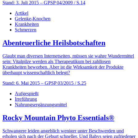
Stand: 3. Juli 2015
– GPSP 04/2009 / S.14
Artikel
Gelenke-Knochen
Krankheiten
Schmerzen
Abenteuerliche Heilsbotschaften
Glaubt man diversen Internetseiten, müssen sie wahre Wundermittel
sein: Vitalpilze werden als Therapeutikum bei zahllosen
Krankheiten beworben. Aber ist die Wirksamkeit der Produkte
überhaupt wissenschaftlich belegt?
Stand: 6. Mai 2015
– GPSP 03/2015 / S.25
Aufgespießt
Irreführung
Nahrungsergänzungsmittel
Rocky Mountain Phyto Essentials®
Schwangere leiden angeblich weniger unter Beschwerden und
erholen sich nach der Geburt schneller. Und Babys seien zufriedener