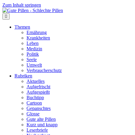
Zum Inhalt springen
Themen
Ernährung
Krankheiten
Leben
Medizin
Politik
Seele
Umwelt
Verbraucherschutz
Rubriken
Aktuelles
Aufgefrischt
Aufgespießt
Buchtipp
Cartoon
Gepanschtes
Glosse
Gute alte Pillen
Kurz und knapp
Leserbriefe