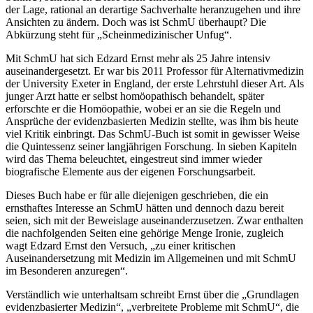
der Lage, rational an derartige Sachverhalte heranzugehen und ihre
Ansichten zu ändern. Doch was ist SchmU überhaupt? Die
Abkürzung steht für „Scheinmedizinischer Unfug“.
Mit SchmU hat sich Edzard Ernst mehr als 25 Jahre intensiv
auseinandergesetzt. Er war bis 2011 Professor für Alternativmedizin
der University Exeter in England, der erste Lehrstuhl dieser Art. Als
junger Arzt hatte er selbst homöopathisch behandelt, später
erforschte er die Homöopathie, wobei er an sie die Regeln und
Ansprüche der evidenzbasierten Medizin stellte, was ihm bis heute
viel Kritik einbringt. Das SchmU-Buch ist somit in gewisser Weise
die Quintessenz seiner langjährigen Forschung. In sieben Kapiteln
wird das Thema beleuchtet, eingestreut sind immer wieder
biografische Elemente aus der eigenen Forschungsarbeit.
Dieses Buch habe er für alle diejenigen geschrieben, die ein
ernsthaftes Interesse an SchmU hätten und dennoch dazu bereit
seien, sich mit der Beweislage auseinanderzusetzen. Zwar enthalten
die nachfolgenden Seiten eine gehörige Menge Ironie, zugleich
wagt Edzard Ernst den Versuch, „zu einer kritischen
Auseinandersetzung mit Medizin im Allgemeinen und mit SchmU
im Besonderen anzuregen“.
Verständlich wie unterhaltsam schreibt Ernst über die „Grundlagen
evidenzbasierter Medizin“, „verbreitete Probleme mit SchmU“, die