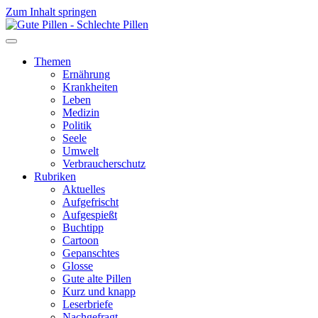
Zum Inhalt springen
Themen
Ernährung
Krankheiten
Leben
Medizin
Politik
Seele
Umwelt
Verbraucherschutz
Rubriken
Aktuelles
Aufgefrischt
Aufgespießt
Buchtipp
Cartoon
Gepanschtes
Glosse
Gute alte Pillen
Kurz und knapp
Leserbriefe
Nachgefragt