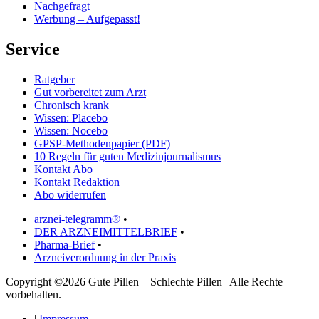
Nachgefragt
Werbung – Aufgepasst!
Service
Ratgeber
Gut vorbereitet zum Arzt
Chronisch krank
Wissen: Placebo
Wissen: Nocebo
GPSP-Methodenpapier (PDF)
10 Regeln für guten Medizinjournalismus
Kontakt Abo
Kontakt Redaktion
Abo widerrufen
arznei-telegramm®
•
DER ARZNEIMITTELBRIEF
•
Pharma-Brief
•
Arzneiverordnung in der Praxis
Copyright ©2026 Gute Pillen – Schlechte Pillen | Alle Rechte
vorbehalten.
|
Impressum