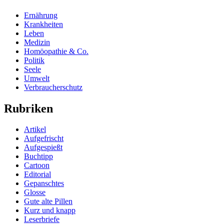
Ernährung
Krankheiten
Leben
Medizin
Homöopathie & Co.
Politik
Seele
Umwelt
Verbraucherschutz
Rubriken
Artikel
Aufgefrischt
Aufgespießt
Buchtipp
Cartoon
Editorial
Gepanschtes
Glosse
Gute alte Pillen
Kurz und knapp
Leserbriefe