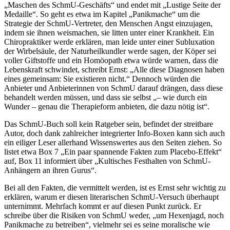
„Maschen des SchmU-Geschäfts“ und endet mit „Lustige Seite der
Medaille“. So geht es etwa im Kapitel „Panikmache“ um die
Strategie der SchmU-Vertreter, den Menschen Angst einzujagen,
indem sie ihnen weismachen, sie litten unter einer Krankheit. Ein
Chiropraktiker werde erklären, man leide unter einer Subluxation
der Wirbelsäule, der Naturheilkundler werde sagen, der Köper sei
voller Giftstoffe und ein Homöopath etwa würde warnen, dass die
Lebenskraft schwindet, schreibt Ernst: „Alle diese Diagnosen haben
eines gemeinsam: Sie exis­tieren nicht.“ Dennoch würden die
Anbieter und Anbieterinnen von SchmU darauf drängen, dass diese
behandelt werden müssen, und dass sie selbst „– wie durch ein
Wunder – genau die Therapieform anbieten, die dazu nötig ist“.
Das SchmU-Buch soll kein Ratgeber sein, befindet der streitbare
Autor, doch dank zahlreicher integrierter Info-Boxen kann sich auch
ein eiliger Leser allerhand Wissenswertes aus den Seiten ziehen. So
listet etwa Box 7 „Ein paar spannende Fakten zum Placebo-Effekt“
auf, Box 11 informiert über „Kultisches Festhalten von SchmU-
Anhängern an ihren Gurus“.
Bei all den Fakten, die vermittelt werden, ist es Ernst sehr wichtig zu
erklären, warum er diesen literarischen SchmU-Versuch überhaupt
unternimmt. Mehrfach kommt er auf diesen Punkt zurück. Er
schreibe über die Risiken von SchmU weder, „um Hexen­jagd, noch
Panikmache zu betreiben“, vielmehr sei es seine moralische wie