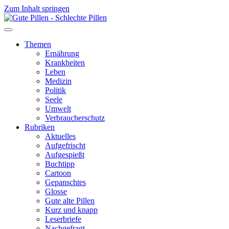
Zum Inhalt springen
Themen
Ernährung
Krankheiten
Leben
Medizin
Politik
Seele
Umwelt
Verbraucherschutz
Rubriken
Aktuelles
Aufgefrischt
Aufgespießt
Buchtipp
Cartoon
Gepanschtes
Glosse
Gute alte Pillen
Kurz und knapp
Leserbriefe
Nachgefragt