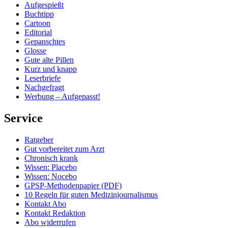
Aufgespießt
Buchtipp
Cartoon
Editorial
Gepanschtes
Glosse
Gute alte Pillen
Kurz und knapp
Leserbriefe
Nachgefragt
Werbung – Aufgepasst!
Service
Ratgeber
Gut vorbereitet zum Arzt
Chronisch krank
Wissen: Placebo
Wissen: Nocebo
GPSP-Methodenpapier (PDF)
10 Regeln für guten Medizinjournalismus
Kontakt Abo
Kontakt Redaktion
Abo widerrufen