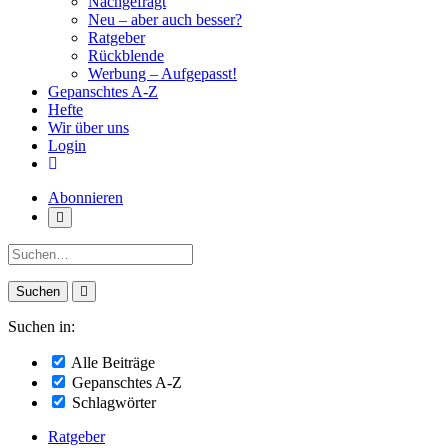
Nachgefragt
Neu – aber auch besser?
Ratgeber
Rückblende
Werbung – Aufgepasst!
Gepanschtes A-Z
Hefte
Wir über uns
Login
Abonnieren
Suche:
Suchen in:
Alle Beiträge
Gepanschtes A-Z
Schlagwörter
Ratgeber