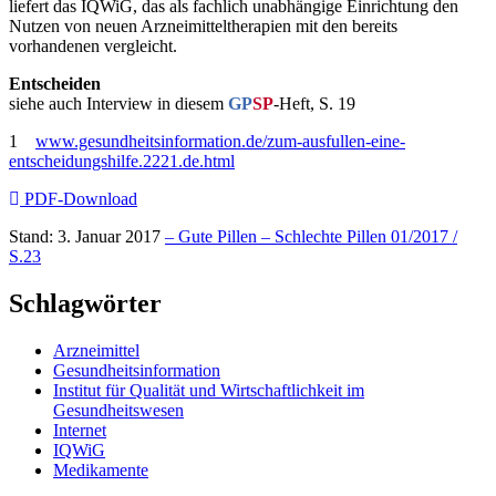
liefert das IQWiG, das als fachlich unabhängige Einrichtung den
Nutzen von neuen Arzneimitteltherapien mit den bereits
vorhandenen vergleicht.
Entscheiden
siehe auch Interview in diesem
GP
SP
-Heft, S. 19
1
www.gesundheitsinformation.de/zum-ausfullen-eine-
entscheidungshilfe.2221.de.html
PDF-Download
Stand: 3. Januar 2017
– Gute Pillen – Schlechte Pillen 01/2017 /
S.23
Schlagwörter
Arzneimittel
Gesundheitsinformation
Institut für Qualität und Wirtschaftlichkeit im
Gesundheitswesen
Internet
IQWiG
Medikamente