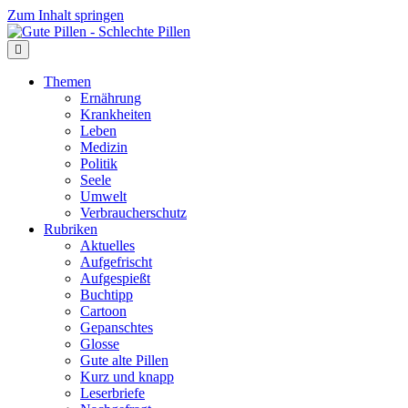
Zum Inhalt springen
Themen
Ernährung
Krankheiten
Leben
Medizin
Politik
Seele
Umwelt
Verbraucherschutz
Rubriken
Aktuelles
Aufgefrischt
Aufgespießt
Buchtipp
Cartoon
Gepanschtes
Glosse
Gute alte Pillen
Kurz und knapp
Leserbriefe