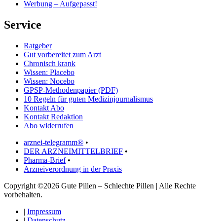
Werbung – Aufgepasst!
Service
Ratgeber
Gut vorbereitet zum Arzt
Chronisch krank
Wissen: Placebo
Wissen: Nocebo
GPSP-Methodenpapier (PDF)
10 Regeln für guten Medizinjournalismus
Kontakt Abo
Kontakt Redaktion
Abo widerrufen
arznei-telegramm®
•
DER ARZNEIMITTELBRIEF
•
Pharma-Brief
•
Arzneiverordnung in der Praxis
Copyright ©2026 Gute Pillen – Schlechte Pillen | Alle Rechte
vorbehalten.
|
Impressum
|
Datenschutz