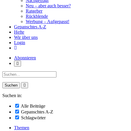
Nachgefragt
Neu – aber auch besser?
Ratgeber
Rückblende
Werbung – Aufgepasst!
Gepanschtes A-Z
Hefte
Wir über uns
Login
Abonnieren
Suche:
Suchen in:
Alle Beiträge
Gepanschtes A-Z
Schlagwörter
Themen