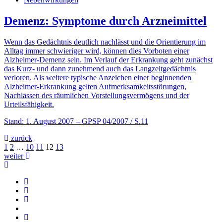
Demenz: Symptome durch Arzneimittel
Wenn das Gedächtnis deutlich nachlässt und die Orientierung im
Alltag immer schwieriger wird, können dies Vorboten einer
Alzheimer-Demenz sein. Im Verlauf der Erkrankung geht zunächst
das Kurz- und dann zunehmend auch das Langzeitgedächtnis
verloren. Als weitere typische Anzeichen einer beginnenden
Alzheimer-Erkrankung gelten Aufmerksamkeitsstörungen,
Nachlassen des räumlichen Vorstellungsvermögens und der
Urteilsfähigkeit.
Stand: 1. August 2007
– GPSP 04/2007 / S.11
zurück
1
2
…
10
11
12
13
weiter