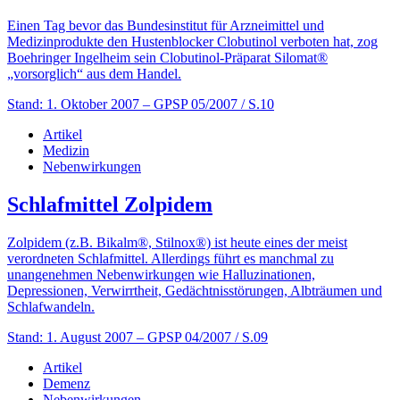
Einen Tag bevor das Bundesinstitut für Arzneimittel und
Medizinprodukte den Hustenblocker Clobutinol verboten hat, zog
Boehringer Ingelheim sein Clobutinol-Präparat Silomat®
„vorsorglich“ aus dem Handel.
Stand: 1. Oktober 2007
– GPSP 05/2007 / S.10
Artikel
Medizin
Nebenwirkungen
Schlafmittel Zolpidem
Zolpidem (z.B. Bikalm®, Stilnox®) ist heute eines der meist
verordneten Schlafmittel. Allerdings führt es manchmal zu
unangenehmen Nebenwirkungen wie Halluzinationen,
Depressionen, Verwirrtheit, Gedächtnis­­störungen, Alb­­träumen und
Schlafwandeln.
Stand: 1. August 2007
– GPSP 04/2007 / S.09
Artikel
Demenz
Nebenwirkungen