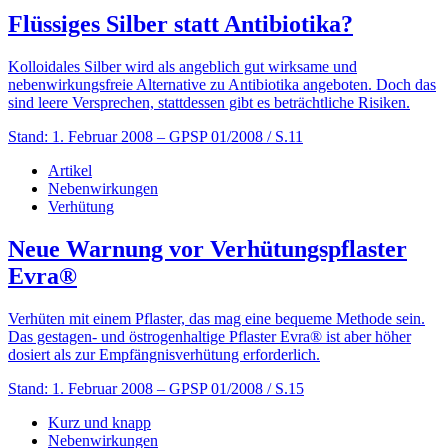
Flüssiges Silber statt Antibiotika?
Kolloidales Silber wird als angeblich gut wirksame und
nebenwirkungsfreie Alternative zu Antibiotika angeboten. Doch das
sind leere Versprechen, stattdessen gibt es beträchtliche Risiken.
Stand: 1. Februar 2008
– GPSP 01/2008 / S.11
Artikel
Nebenwirkungen
Verhütung
Neue Warnung vor Verhütungspflaster
Evra®
Verhüten mit einem Pflaster, das mag eine bequeme Methode sein.
Das gestagen- und östrogenhaltige Pflaster Evra® ist aber höher
dosiert als zur Empfängnisverhütung erforderlich.
Stand: 1. Februar 2008
– GPSP 01/2008 / S.15
Kurz und knapp
Nebenwirkungen