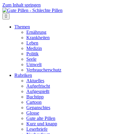
Zum Inhalt springen
Themen
Ernährung
Krankheiten
Leben
Medizin
Politik
Seele
Umwelt
Verbraucherschutz
Rubriken
Aktuelles
Aufgefrischt
Aufgespießt
Buchtipp
Cartoon
Gepanschtes
Glosse
Gute alte Pillen
Kurz und knapp
Leserbriefe