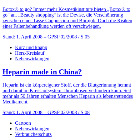
Botox® to go? Immer mehr Kosmetikinstitute bieten „Botox® to
go“ an. „Beauty shopping“ ist die Devise, die Verschönerung
zwischen einer Tasse Cappuccino und Bürojob. Doch die Risiken
einer Faltenbehandlung werden oft verschwiegen.
Stand: 1. April 2008
– GPSP 02/2008 / S.05
Kurz und knapp
Herz-Kreislauf
Nebenwirkungen
Heparin made in China?
Heparin ist ein körpereigener Stoff, der die Blutgerinnung hemmt
und damit im Kreislaufsystem Thrombosen verhindern kann. Seit
mehr als 50 Jahren erhalten Menschen Heparin als lebensrettendes
Medikament.
Stand: 1. April 2008
– GPSP 02/2008 / S.08
Cartoon
Nebenwirkungen
Verbraucherschutz