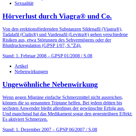
Sexualität
Hörverlust durch Viagra® und Co.
Von den erektionsfördernden Substanzen Sildenafil (Viagra®),
Tadalafil (Cialis®) und Vardenafil (Levitra®) gehen verschiedene
Risiken aus, etwa Störungen des Sehvermögens oder der
Blutdruckregulation (GPSP 1/07, S.”Ż4).
Stand: 1. Februar 2008
– GPSP 01/2008 / S.08
Artikel
Nebenwirkungen
Ungewöhnliche Nebenwirkung
Wenn gegen Migräne einfache Schmerzmittel nicht ausreichen,
können die so genannten Triptane helfen. Bei jedem dritten bis
sechsten Anwender bleibt allerdings der gewünschte Erfolg aus.
Und manchmal hat das Medikament sogar den gegenteiligen Effekt:
Es aktiviert Schmerzen.
Stand: 1. Dezember 2007
– GPSP 06/2007 / S.08