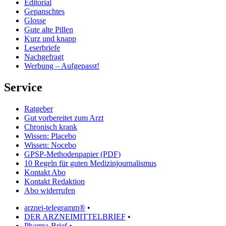
Editorial
Gepanschtes
Glosse
Gute alte Pillen
Kurz und knapp
Leserbriefe
Nachgefragt
Werbung – Aufgepasst!
Service
Ratgeber
Gut vorbereitet zum Arzt
Chronisch krank
Wissen: Placebo
Wissen: Nocebo
GPSP-Methodenpapier (PDF)
10 Regeln für guten Medizinjournalismus
Kontakt Abo
Kontakt Redaktion
Abo widerrufen
arznei-telegramm®
•
DER ARZNEIMITTELBRIEF
•
Pharma-Brief
•