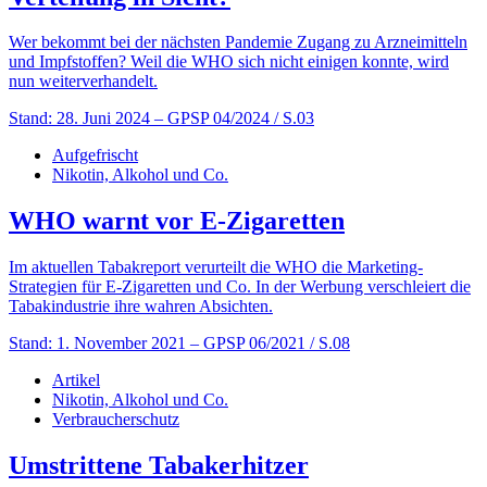
Wer bekommt bei der nächsten Pandemie Zugang zu Arzneimitteln
und Impfstoffen? Weil die WHO sich nicht einigen konnte, wird
nun weiterverhandelt.
Stand: 28. Juni 2024
– GPSP 04/2024 / S.03
Aufgefrischt
Nikotin, Alkohol und Co.
WHO warnt vor E-Zigaretten
Im aktuellen Tabakreport verurteilt die WHO die Marketing-
Strategien für E-Zigaretten und Co. In der Werbung verschleiert die
Tabakindustrie ihre wahren Absichten.
Stand: 1. November 2021
– GPSP 06/2021 / S.08
Artikel
Nikotin, Alkohol und Co.
Verbraucherschutz
Umstrittene Tabakerhitzer