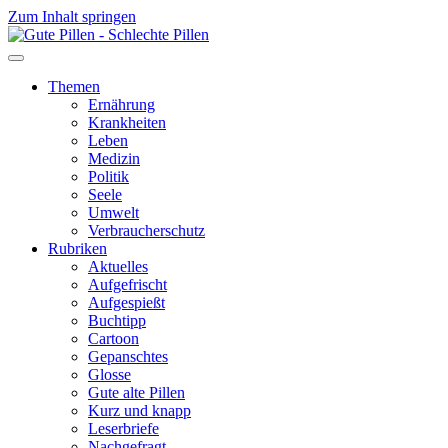
Zum Inhalt springen
Themen
Ernährung
Krankheiten
Leben
Medizin
Politik
Seele
Umwelt
Verbraucherschutz
Rubriken
Aktuelles
Aufgefrischt
Aufgespießt
Buchtipp
Cartoon
Gepanschtes
Glosse
Gute alte Pillen
Kurz und knapp
Leserbriefe
Nachgefragt