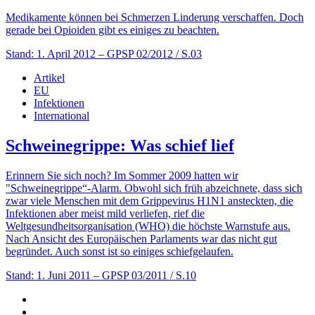
Medikamente können bei Schmerzen Linderung verschaffen. Doch
gerade bei Opioiden gibt es einiges zu beachten.
Stand: 1. April 2012
– GPSP 02/2012 / S.03
Artikel
EU
Infektionen
International
Schweinegrippe: Was schief lief
Erinnern Sie sich noch? Im Sommer 2009 hatten wir
"Schweinegrippe“-Alarm. Obwohl sich früh abzeichnete, dass sich
zwar viele Menschen mit dem Grippevirus H1N1 ansteckten, die
Infektionen aber meist mild verliefen, rief die
Weltgesundheitsorganisation (WHO) die höchste Warnstufe aus.
Nach Ansicht des Europäischen Parlaments war das nicht gut
begründet. Auch sonst ist so einiges schiefgelaufen.
Stand: 1. Juni 2011
– GPSP 03/2011 / S.10