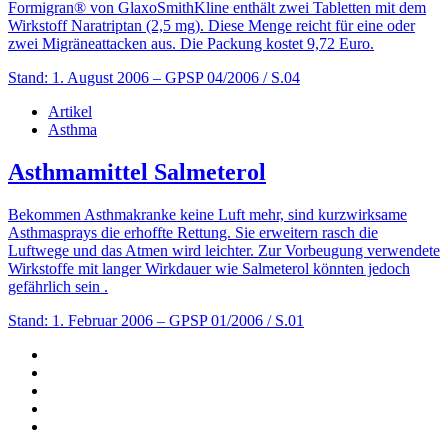
Formigran® von GlaxoSmithKline enthält zwei Tabletten mit dem
Wirkstoff Naratriptan (2,5 mg). Diese Menge reicht für eine oder
zwei Migräneattacken aus. Die Packung kostet 9,72 Euro.
Stand: 1. August 2006
– GPSP 04/2006 / S.04
Artikel
Asthma
Asthmamittel Salmeterol
Bekommen Asthmakranke keine Luft mehr, sind kurzwirksame
Asthmasprays die erhoffte Rettung. Sie erweitern rasch die
Luftwege und das Atmen wird leichter. Zur Vorbeugung verwendete
Wirkstoffe mit langer Wirkdauer wie Salmeterol könnten jedoch
gefährlich sein .
Stand: 1. Februar 2006
– GPSP 01/2006 / S.01