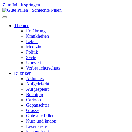
Zum Inhalt springen
Themen
Ernährung
Krankheiten
Leben
Medizin
Politik
Seele
Umwelt
Verbraucherschutz
Rubriken
Aktuelles
Aufgefrischt
Aufgespießt
Buchtipp
Cartoon
Gepanschtes
Glosse
Gute alte Pillen
Kurz und knapp
Leserbriefe
Nachgefragt