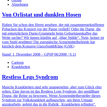
Glosse
Abnehmen
Von Orlistat und dunklen Hosen
Haben Sie schon den Herrn gesehen, der mit zusammengekniffenen
Pobacken das Konzert vor der Pause verließ? Oder die Dame, die
mit entsetzlichem Darm-Grummeln beim Geburtstagskaffee das
Weite suchte? Wir tippen künftig auf „ölige Stühle“. Nein, keiner ist
vom Stuhl geglitten! Die europäische Arzneimittelbehörde hat
kürzlich dem Konzern GlaxoSmithKline (GSK)
Stand: 1. Dezember 2008
– GPSP 06/2008 / S.11
Cartoon
Krankheiten
Restless Legs Syndrom
Manche Krankheiten sind sehr unangenehm, aber zum Glück eher
selten. Eine davon ist das Restless Legs Syndrom, der unstillbare
Drang, die Beine zu bewegen. Wenn Arzneimittelhersteller dieses
Syndrom zur Volkskrankheit aufbauschen, um ihren Umsatz
anzukurbeln, gehört das in die Rubrik „Krankheiten erfinden“.