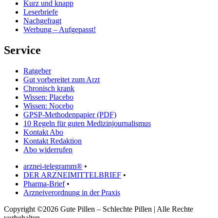
Kurz und knapp
Leserbriefe
Nachgefragt
Werbung – Aufgepasst!
Service
Ratgeber
Gut vorbereitet zum Arzt
Chronisch krank
Wissen: Placebo
Wissen: Nocebo
GPSP-Methodenpapier (PDF)
10 Regeln für guten Medizinjournalismus
Kontakt Abo
Kontakt Redaktion
Abo widerrufen
arznei-telegramm®
•
DER ARZNEIMITTELBRIEF
•
Pharma-Brief
•
Arzneiverordnung in der Praxis
Copyright ©2026 Gute Pillen – Schlechte Pillen | Alle Rechte
vorbehalten.