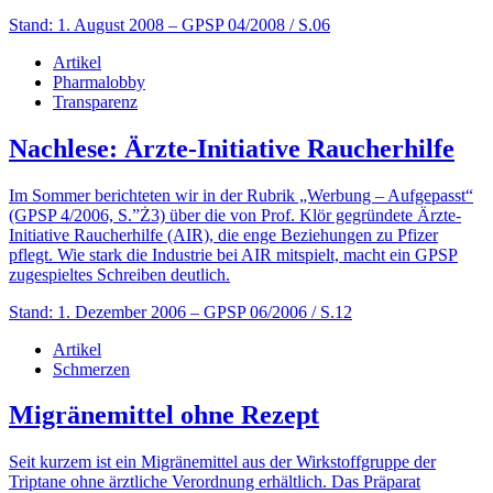
Stand: 1. August 2008
– GPSP 04/2008 / S.06
Artikel
Pharmalobby
Transparenz
Nachlese: Ärzte-Initiative Raucherhilfe
Im Sommer berichteten wir in der Rubrik „Werbung – Aufgepasst“
(GPSP 4/2006, S.”Ż3) über die von Prof. Klör gegründete Ärzte-
Initiative Raucherhilfe (AIR), die enge Beziehungen zu Pfizer
pflegt. Wie stark die Industrie bei AIR mitspielt, macht ein GPSP
zugespieltes Schreiben deutlich.
Stand: 1. Dezember 2006
– GPSP 06/2006 / S.12
Artikel
Schmerzen
Migränemittel ohne Rezept
Seit kurzem ist ein Migränemittel aus der Wirkstoffgruppe der
Triptane ohne ärztliche Verordnung erhältlich. Das Präparat