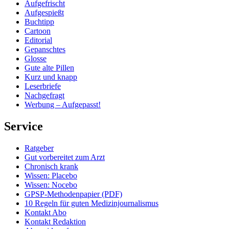
Aufgefrischt
Aufgespießt
Buchtipp
Cartoon
Editorial
Gepanschtes
Glosse
Gute alte Pillen
Kurz und knapp
Leserbriefe
Nachgefragt
Werbung – Aufgepasst!
Service
Ratgeber
Gut vorbereitet zum Arzt
Chronisch krank
Wissen: Placebo
Wissen: Nocebo
GPSP-Methodenpapier (PDF)
10 Regeln für guten Medizinjournalismus
Kontakt Abo
Kontakt Redaktion