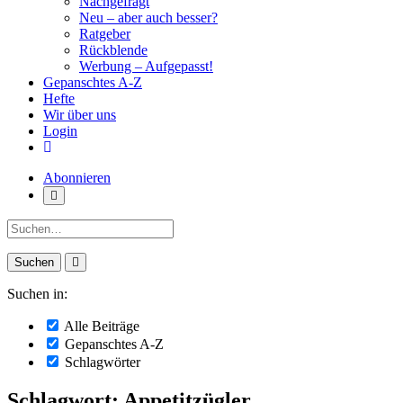
Nachgefragt
Neu – aber auch besser?
Ratgeber
Rückblende
Werbung – Aufgepasst!
Gepanschtes A-Z
Hefte
Wir über uns
Login
Abonnieren
Suche:
Suchen in:
Alle Beiträge
Gepanschtes A-Z
Schlagwörter
Schlagwort: Appetitzügler