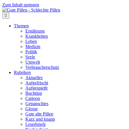
Zum Inhalt springen
Themen
Ernährung
Krankheiten
Leben
Medizin
Politik
Seele
Umwelt
Verbraucherschutz
Rubriken
Aktuelles
Aufgefrischt
Aufgespießt
Buchtipp
Cartoon
Gepanschtes
Glosse
Gute alte Pillen
Kurz und knapp
Leserbriefe