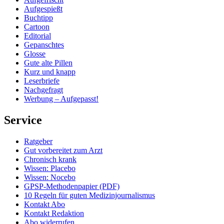
Aufgespießt
Buchtipp
Cartoon
Editorial
Gepanschtes
Glosse
Gute alte Pillen
Kurz und knapp
Leserbriefe
Nachgefragt
Werbung – Aufgepasst!
Service
Ratgeber
Gut vorbereitet zum Arzt
Chronisch krank
Wissen: Placebo
Wissen: Nocebo
GPSP-Methodenpapier (PDF)
10 Regeln für guten Medizinjournalismus
Kontakt Abo
Kontakt Redaktion
Abo widerrufen