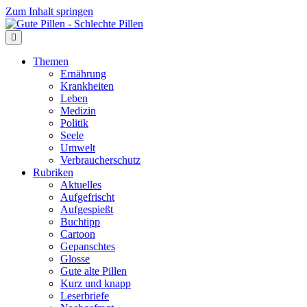
Zum Inhalt springen
Themen
Ernährung
Krankheiten
Leben
Medizin
Politik
Seele
Umwelt
Verbraucherschutz
Rubriken
Aktuelles
Aufgefrischt
Aufgespießt
Buchtipp
Cartoon
Gepanschtes
Glosse
Gute alte Pillen
Kurz und knapp
Leserbriefe