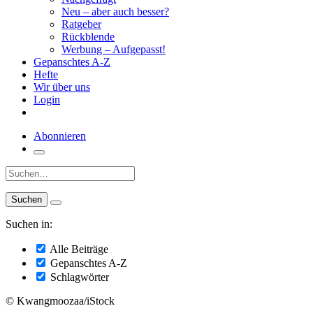
Neu – aber auch besser?
Ratgeber
Rückblende
Werbung – Aufgepasst!
Gepanschtes A-Z
Hefte
Wir über uns
Login
Abonnieren
Suche:
Suchen in:
Alle Beiträge
Gepanschtes A-Z
Schlagwörter
© Kwangmoozaa/iStock