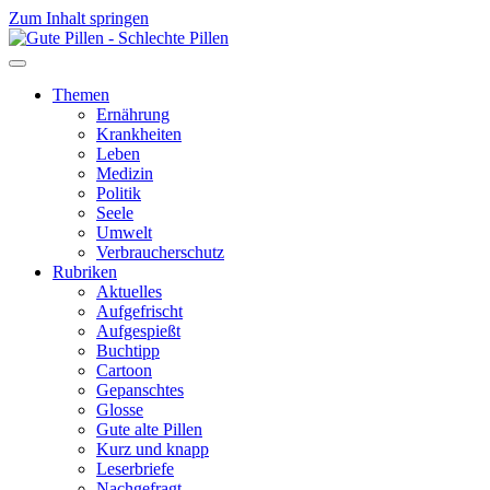
Zum Inhalt springen
Themen
Ernährung
Krankheiten
Leben
Medizin
Politik
Seele
Umwelt
Verbraucherschutz
Rubriken
Aktuelles
Aufgefrischt
Aufgespießt
Buchtipp
Cartoon
Gepanschtes
Glosse
Gute alte Pillen
Kurz und knapp
Leserbriefe
Nachgefragt