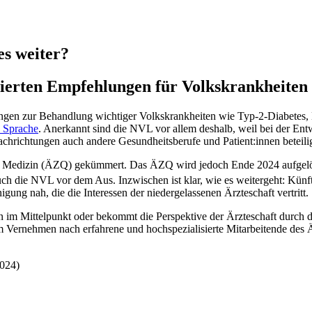
es weiter?
sierten Empfehlungen für Volkskrankheiten
en zur Behandlung wichtiger Volkskrankheiten wie Typ-2-Diabetes, D
e Sprache
. Anerkannt sind die NVL vor allem deshalb, weil bei der Entw
chrichtungen auch andere Gesundheitsberufe und Patient:innen beteilig
der Medizin (ÄZQ) gekümmert. Das ÄZQ wird jedoch Ende 2024 aufgelös
h die NVL vor dem Aus. Inzwischen ist klar, wie es weitergeht: Künftig 
ung nah, die die Interessen der niedergelassenen Ärzteschaft vertritt.
en im Mittelpunkt oder bekommt die Perspektive der Ärzteschaft durch 
 Vernehmen nach erfahrene und hochspezialisierte Mitarbeitende des ÄZ
024)