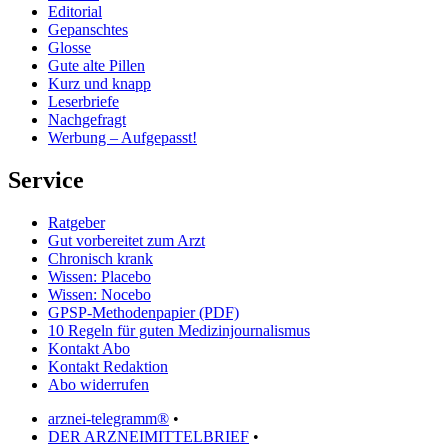
Editorial
Gepanschtes
Glosse
Gute alte Pillen
Kurz und knapp
Leserbriefe
Nachgefragt
Werbung – Aufgepasst!
Service
Ratgeber
Gut vorbereitet zum Arzt
Chronisch krank
Wissen: Placebo
Wissen: Nocebo
GPSP-Methodenpapier (PDF)
10 Regeln für guten Medizinjournalismus
Kontakt Abo
Kontakt Redaktion
Abo widerrufen
arznei-telegramm®
•
DER ARZNEIMITTELBRIEF
•