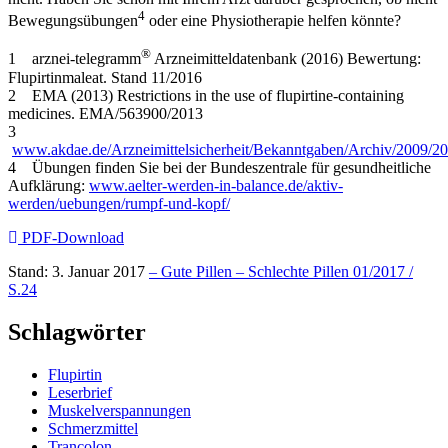
4
Bewegungsübungen
oder eine Physiotherapie helfen könnte?
®
1 arznei-telegramm
Arzneimitteldatenbank (2016) Bewertung:
Flupirtinmaleat. Stand 11/2016
2 EMA (2013) Restrictions in the use of flupirtine-containing
medicines. EMA/563900/2013
3
www.akdae.de/Arzneimittelsicherheit/Bekanntgaben/Archiv/2009/2
4 Übungen finden Sie bei der Bundeszentrale für gesundheitliche
Aufklärung:
www.aelter-werden-in-balance.de/aktiv-
werden/uebungen/rumpf-und-kopf/
PDF-Download
Stand: 3. Januar 2017
– Gute Pillen – Schlechte Pillen 01/2017 /
S.24
Schlagwörter
Flupirtin
Leserbrief
Muskelverspannungen
Schmerzmittel
Trancolon