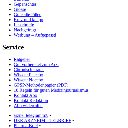
Gepanschtes
Glosse
Gute alte Pillen
Kurz und knapp
Leserbriefe
Nachgefragt
Werbung – Aufgepasst!
Service
Ratgeber
Gut vorbereitet zum Arzt
Chronisch krank
Wissen: Placebo
Wissen: Nocebo
GPSP-Methodenpapier (PDF)
10 Regeln für guten Medizinjournalismus
Kontakt Abo
Kontakt Redaktion
Abo widerrufen
arznei-telegramm®
•
DER ARZNEIMITTELBRIEF
•
Pharma-Brief
•