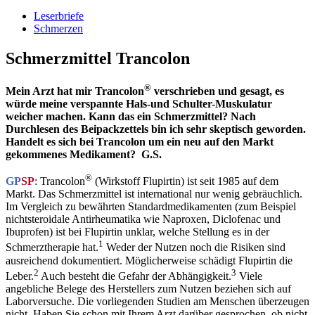
Leserbriefe
Schmerzen
Schmerzmittel Trancolon
®
Mein Arzt hat mir Trancolon
verschrieben und gesagt, es
würde meine verspannte Hals-und Schulter-Muskulatur
weicher machen. Kann das ein Schmerzmittel? Nach
Durchlesen des Beipackzettels bin ich sehr skeptisch geworden.
Handelt es sich bei Trancolon um ein neu auf den Markt
gekommenes Medikament? G.S.
®
GP
SP
: Trancolon
(Wirkstoff Flupirtin) ist seit 1985 auf dem
Markt. Das Schmerzmittel ist international nur wenig gebräuchlich.
Im Vergleich zu bewährten Standardmedikamenten (zum Beispiel
nichtsteroidale Antirheumatika wie Naproxen, Diclofenac und
Ibuprofen) ist bei Flupirtin unklar, welche Stellung es in der
1
Schmerztherapie hat.
Weder der Nutzen noch die Risiken sind
ausreichend dokumentiert. Möglicherweise schädigt Flupirtin die
2
3
Leber.
Auch besteht die Gefahr der Abhängigkeit.
Viele
angebliche Belege des Herstellers zum Nutzen beziehen sich auf
Laborversuche. Die vorliegenden Studien am Menschen überzeugen
nicht. Haben Sie schon mit Ihrem Arzt darüber gesprochen, ob nicht