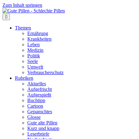
Zum Inhalt springen
Themen
Ernährung
Krankheiten
Leben
Medizin
Politik
Seele
Umwelt
Verbraucherschutz
Rubriken
Aktuelles
Aufgefrischt
Aufgespießt
Buchtipp
Cartoon
Gepanschtes
Glosse
Gute alte Pillen
Kurz und knapp
Leserbriefe