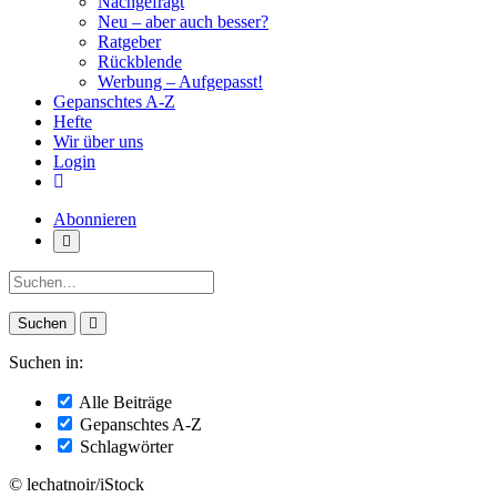
Nachgefragt
Neu – aber auch besser?
Ratgeber
Rückblende
Werbung – Aufgepasst!
Gepanschtes A-Z
Hefte
Wir über uns
Login
Abonnieren
Suche:
Suchen in:
Alle Beiträge
Gepanschtes A-Z
Schlagwörter
© lechatnoir/iStock