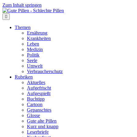
Zum Inhalt springen
Themen
Ernährung
Krankheiten
Leben
Medizin
Politik
Seele
Umwelt
Verbraucherschutz
Rubriken
Aktuelles
Aufgefrischt
Aufgespießt
Buchtipp
Cartoon
Gepanschtes
Glosse
Gute alte Pillen
Kurz und knapp
Leserbriefe