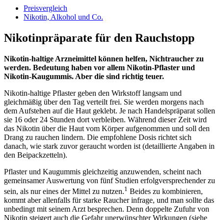
Preisvergleich
Nikotin, Alkohol und Co.
Nikotinpräparate für den Rauchstopp
Nikotin-haltige Arzneimittel können helfen, Nichtraucher zu
werden. Bedeutung haben vor allem Nikotin-Pflaster und
Nikotin-Kaugummis. Aber die sind richtig teuer.
Nikotin-haltige Pflaster geben den Wirkstoff langsam und
gleichmäßig über den Tag verteilt frei. Sie werden morgens nach
dem Aufstehen auf die Haut geklebt. Je nach Handelspräparat sollen
sie 16 oder 24 Stunden dort verbleiben. Während dieser Zeit wird
das Nikotin über die Haut vom Körper aufgenommen und soll den
Drang zu rauchen lindern. Die empfohlene Dosis richtet sich
danach, wie stark zuvor geraucht worden ist (detaillierte Angaben in
den Beipackzetteln).
Pflaster und Kaugummis gleichzeitig anzuwenden, scheint nach
gemeinsamer Auswertung von fünf Studien erfolgversprechender zu
1
sein, als nur eines der Mittel zu nutzen.
Beides zu kombinieren,
kommt aber allenfalls für starke Raucher infrage, und man sollte das
unbedingt mit seinem Arzt besprechen. Denn doppelte Zufuhr von
Nikotin steigert auch die Gefahr unerwünschter Wirkungen (siehe