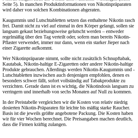
Seite 5). In manchen Produktinformationen von Nikotinpräparaten
wird daher von solchen Kombinationen abgeraten.
Kaugummis und Lutschtabletten setzen das enthaltene Nikotin rasch
frei. Damit nicht zu viel auf einmal in den Körper gelangt, sollen sie
langsam gekaut beziehungsweise gelutscht werden – entweder
regelmäßig über den Tag verteilt oder, sofern man bereits Nikotin-
Pflaster verwendet, immer nur dann, wenn ein starker Jieper nach
einer Zigarette aufkommt.
Wer Nikotinpräparate nimmt, sollte nicht zusätzlich Schnupftabak,
Kautabak, Nikotin-haltige E-Zigaretten oder andere Nikotin-haltige
Produkte gebrauchen. Allerdings werden Nikotin-Kaugummis und -
Lutschtabletten inzwischen auch denjenigen empfohlen, denen es
besonders schwer fällt, sofort vollständig auf Tabakprodukte zu
verzichten. Gerade dann ist es wichtig, die Nikotindosis langsam zu
verringern und innerhalb von sechs Monaten auf Null zu kommen.
In der Preistabelle vergleichen wir die Kosten von relativ niedrig
dosierten Nikotin-Präparaten für leichte bis mäßig starke Raucher.
Basis ist die jeweils größte angebotene Packung. Die Kosten haben
wir für vier Wochen berechnet. Die Preisangaben machen deutlich,
dass die Firmen kräftig zulangen.