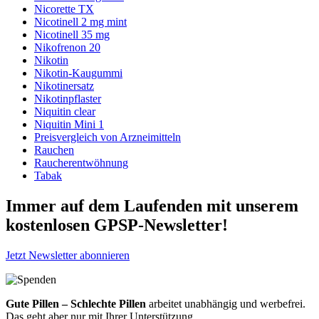
Nicorette TX
Nicotinell 2 mg mint
Nicotinell 35 mg
Nikofrenon 20
Nikotin
Nikotin-Kaugummi
Nikotinersatz
Nikotinpflaster
Niquitin clear
Niquitin Mini 1
Preisvergleich von Arzneimitteln
Rauchen
Raucherentwöhnung
Tabak
Immer auf dem Laufenden mit unserem
kostenlosen GPSP-Newsletter
!
Jetzt Newsletter abonnieren
Gute Pillen – Schlechte Pillen
arbeitet unabhängig und werbefrei.
Das geht aber nur mit Ihrer Unterstützung.