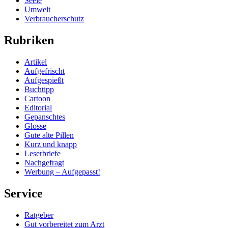
Seele
Umwelt
Verbraucherschutz
Rubriken
Artikel
Aufgefrischt
Aufgespießt
Buchtipp
Cartoon
Editorial
Gepanschtes
Glosse
Gute alte Pillen
Kurz und knapp
Leserbriefe
Nachgefragt
Werbung – Aufgepasst!
Service
Ratgeber
Gut vorbereitet zum Arzt