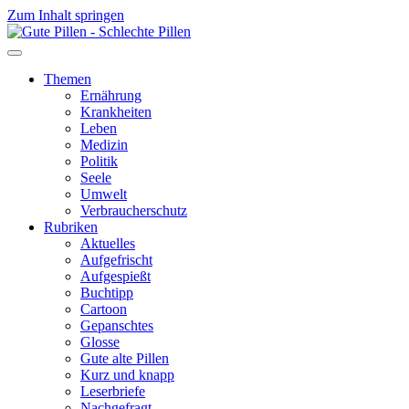
Zum Inhalt springen
Themen
Ernährung
Krankheiten
Leben
Medizin
Politik
Seele
Umwelt
Verbraucherschutz
Rubriken
Aktuelles
Aufgefrischt
Aufgespießt
Buchtipp
Cartoon
Gepanschtes
Glosse
Gute alte Pillen
Kurz und knapp
Leserbriefe
Nachgefragt