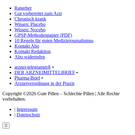
Ratgeber
Gut vorbereitet zum Arzt
Chronisch krank
Wissen: Placebo
Wissen: Nocebo
GPSP-Methodenpapier (PDF)
10 Regeln für guten Medizinjournalismus
Kontakt Abo
Kontakt Redaktion
Abo widerrufen
arznei-telegramm®
•
DER ARZNEIMITTELBRIEF
•
Pharma-Brief
•
Arzneiverordnung in der Praxis
Copyright ©2026 Gute Pillen – Schlechte Pillen | Alle Rechte
vorbehalten.
|
Impressum
|
Datenschutz