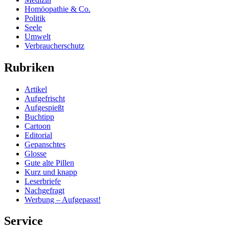
Homöopathie & Co.
Politik
Seele
Umwelt
Verbraucherschutz
Rubriken
Artikel
Aufgefrischt
Aufgespießt
Buchtipp
Cartoon
Editorial
Gepanschtes
Glosse
Gute alte Pillen
Kurz und knapp
Leserbriefe
Nachgefragt
Werbung – Aufgepasst!
Service