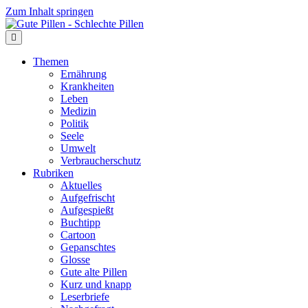
Zum Inhalt springen
Themen
Ernährung
Krankheiten
Leben
Medizin
Politik
Seele
Umwelt
Verbraucherschutz
Rubriken
Aktuelles
Aufgefrischt
Aufgespießt
Buchtipp
Cartoon
Gepanschtes
Glosse
Gute alte Pillen
Kurz und knapp
Leserbriefe