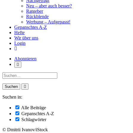
Nachgefragt
Neu – aber auch besser?
Ratgeber
Rückblende
Werbung – Aufgepasst!
Gepanschtes A-Z
Hefte
Wir über uns
Login
Abonnieren
Suche:
Suchen in:
Alle Beiträge
Gepanschtes A-Z
Schlagwörter
© Dmitrii Ivanov/iStock