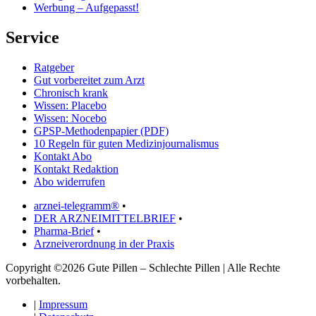
Werbung – Aufgepasst!
Service
Ratgeber
Gut vorbereitet zum Arzt
Chronisch krank
Wissen: Placebo
Wissen: Nocebo
GPSP-Methodenpapier (PDF)
10 Regeln für guten Medizinjournalismus
Kontakt Abo
Kontakt Redaktion
Abo widerrufen
arznei-telegramm®
•
DER ARZNEIMITTELBRIEF
•
Pharma-Brief
•
Arzneiverordnung in der Praxis
Copyright ©2026 Gute Pillen – Schlechte Pillen | Alle Rechte
vorbehalten.
|
Impressum