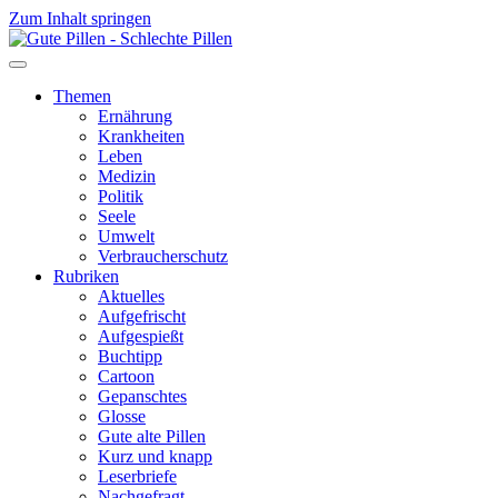
Zum Inhalt springen
Themen
Ernährung
Krankheiten
Leben
Medizin
Politik
Seele
Umwelt
Verbraucherschutz
Rubriken
Aktuelles
Aufgefrischt
Aufgespießt
Buchtipp
Cartoon
Gepanschtes
Glosse
Gute alte Pillen
Kurz und knapp
Leserbriefe
Nachgefragt