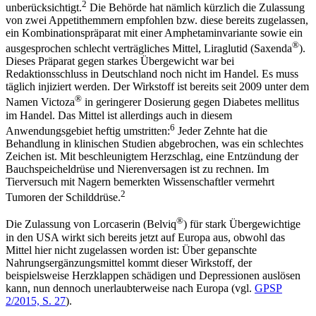
2
unberücksichtigt.
Die Behörde hat nämlich kürzlich die Zulassung
von zwei Appetithemmern empfohlen bzw. diese bereits zugelassen,
ein Kombinationspräparat mit einer Amphetaminvariante sowie ein
®
ausgesprochen schlecht verträgliches Mittel, Liraglutid (Saxenda
).
Dieses Präparat gegen starkes Übergewicht war bei
Redaktionsschluss in Deutschland noch nicht im Handel. Es muss
täglich injiziert werden. Der Wirkstoff ist bereits seit 2009 unter dem
®
Namen Victoza
in geringerer Dosierung gegen Diabetes mellitus
im Handel. Das Mittel ist allerdings auch in diesem
6
Anwendungsgebiet heftig umstritten:
Jeder Zehnte hat die
Behandlung in klinischen Studien abgebrochen, was ein schlechtes
Zeichen ist. Mit beschleunigtem Herzschlag, eine Entzündung der
Bauchspeicheldrüse und Nierenversagen ist zu rechnen. Im
Tierversuch mit Nagern bemerkten Wissenschaftler vermehrt
2
Tumoren der Schilddrüse.
®
Die Zulassung von Lorcaserin (Belviq
) für stark Übergewichtige
in den USA wirkt sich bereits jetzt auf Europa aus, obwohl das
Mittel hier nicht zugelassen worden ist: Über gepanschte
Nahrungsergänzungsmittel kommt dieser Wirkstoff, der
beispielsweise Herzklappen schädigen und Depressionen auslösen
kann, nun dennoch unerlaubter­weise nach Europa (vgl.
GPSP
2/2015, S. 27
).