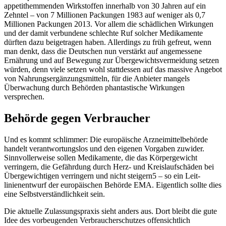
appetithemmenden Wirkstoffen innerhalb von 30 Jahren auf ein
Zehntel – von 7 Millionen Packungen 1983 auf weniger als 0,7
Millionen Packungen 2013. Vor allem die schädlichen Wirkungen
und der damit verbundene schlechte Ruf solcher Medikamente
dürften dazu beigetragen haben. Allerdings zu früh gefreut, wenn
man denkt, dass die Deutschen nun verstärkt auf angemessene
Ernährung und auf Bewegung zur Übergewichtsvermeidung setzen
würden, denn viele setzen wohl stattdessen auf das massive Angebot
von Nahrungsergänzungsmitteln, für die Anbieter mangels
Überwachung durch Behörden phantastische Wirkungen
versprechen.
Behörde gegen Verbraucher
Und es kommt schlimmer: Die europäische Arzneimittelbehörde
handelt verantwortungslos und den eigenen Vorgaben zuwider.
Sinnvollerweise sollen Medikamente, die das Körpergewicht
verringern, die Gefährdung durch Herz- und Kreislaufschäden bei
Übergewichtigen verringern und nicht steigern5 – so ein Leit­
linienentwurf der europäischen Behörde EMA. Eigentlich sollte dies
eine Selbstverständlichkeit sein.
Die aktuelle Zulassungspraxis sieht anders aus. Dort bleibt die gute
Idee des vorbeugenden Verbraucherschutzes offensichtlich