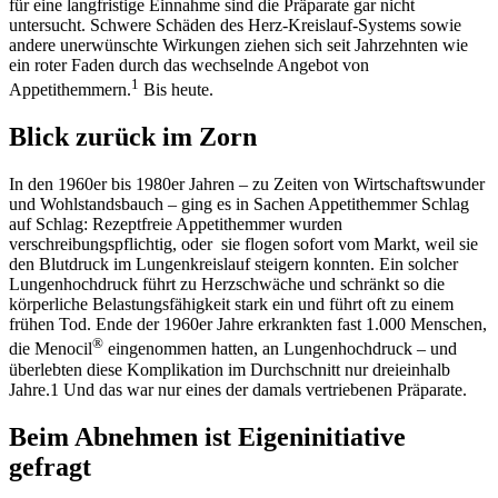
für eine langfristige Einnahme sind die Präparate gar nicht
untersucht. Schwere Schäden des Herz-Kreislauf-Systems sowie
andere unerwünschte Wirkungen ziehen sich seit Jahrzehnten wie
ein roter Faden durch das wechselnde Angebot von
1
Appetithemmern.
Bis heute.
Blick zurück im Zorn
In den 1960er bis 1980er Jahren – zu Zeiten von Wirtschafts­wunder
und Wohlstandsbauch – ging es in Sachen Appetithemmer Schlag
auf Schlag: Rezeptfreie Appetithemmer wurden
verschreibungspflichtig, oder sie flogen sofort vom Markt, weil sie
den Blutdruck im Lungenkreislauf steigern konnten. Ein solcher
Lungenhochdruck führt zu Herzschwäche und schränkt so die
körperliche Belastungsfähigkeit stark ein und führt oft zu einem
frühen Tod. Ende der 1960er Jahre erkrankten fast 1.000 Menschen,
®
die Menocil
eingenommen hatten, an Lungenhochdruck – und
überlebten diese Komplikation im Durchschnitt nur dreieinhalb
Jahre.1 Und das war nur eines der damals vertriebenen Präparate.
Beim Abnehmen ist Eigeninitiative
gefragt