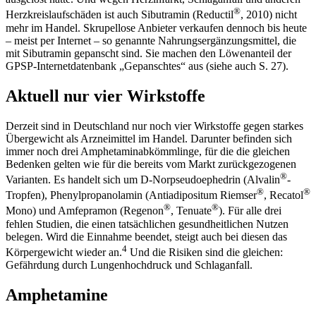
®
Herzkreislaufschäden ist auch Sibutramin (Reductil
, 2010) nicht
mehr im Handel. Skrupellose Anbieter verkaufen dennoch bis heute
– meist per Internet – so genannte Nahrungsergänzungsmittel, die
mit Sibutramin gepanscht sind. Sie machen den Löwenanteil der
GPSP-Internetdatenbank „Gepanschtes“ aus (­siehe auch S. 27).
Aktuell nur vier Wirkstoffe
Derzeit sind in Deutschland nur noch vier Wirkstoffe gegen starkes
Übergewicht als Arzneimittel im Handel. Darunter befinden sich
immer noch drei Amphetaminabkömmlinge, für die die gleichen
Bedenken gelten wie für die bereits vom Markt zurückgezogenen
®
Varianten. Es handelt sich um D-Norpseudo­ephe­drin (Alvalin
-
®
®
Tropfen), Phenylpropanolamin (Antiadi­positum Riemser
, Recatol
®
®
Mono) und Amfepramon (Rege­non
, Tenuate
). Für alle drei
fehlen Studien, die einen tatsächlichen gesundheitlichen Nutzen
belegen. Wird die Einnahme beendet, steigt auch bei diesen das
4
Körpergewicht wieder an.
Und die Risiken sind die gleichen:
Gefährdung durch Lungenhochdruck und Schlaganfall.
Amphetamine