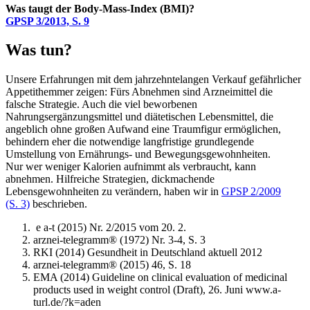
Was taugt der Body-Mass-Index (BMI)?
GPSP 3/2013, S. 9
Was tun?
Unsere Erfahrungen mit dem jahrzehntelangen Verkauf gefährlicher
Appetithemmer zei­gen: Fürs Abnehmen sind Arzneimittel die
falsche Strategie. Auch die viel beworbenen
Nahrungsergänzungsmittel und diätetischen Lebensmittel, die
angeblich ohne großen Aufwand eine Traumfigur ermöglichen,
behindern eher die notwendige langfristige grundlegende
Umstellung von Ernährungs- und Bewegungsgewohnheiten.
Nur wer weniger Kalorien aufnimmt als verbraucht, kann
abnehmen. Hilfreiche Strategien, dickmachende
Lebensgewohnheiten zu verändern, haben wir in
GPSP 2/2009
(S. 3)
beschrieben.
e a-t (2015) Nr. 2/2015 vom 20. 2.
arznei-telegramm® (1972) Nr. 3-4, S. 3
RKI (2014) Gesundheit in Deutschland aktuell 2012
arznei-telegramm® (2015) 46, S. 18
EMA (2014) Guideline on clinical evaluation of medicinal
products used in weight control (Draft), 26. Juni www.a-
turl.de/?k=aden