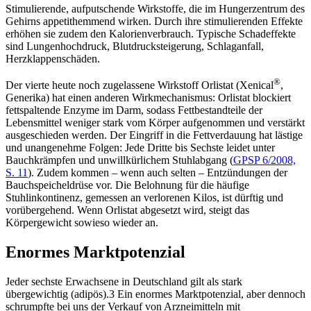
Stimulierende, aufputschende Wirkstoffe, die im Hungerzentrum des
Gehirns appetithemmend wirken. Durch ihre stimulierenden Effekte
erhöhen sie zudem den Kalorienverbrauch. Typische Schadeffekte
sind Lungenhochdruck, Blutdrucksteigerung, Schlaganfall,
Herzklappenschäden.
®
Der vierte heute noch zugelassene Wirkstoff Orlistat (Xenical
,
Generika) hat einen anderen Wirkmechanismus: Orlistat blockiert
fettspaltende Enzyme im Darm, sodass Fettbestandteile der
Lebensmittel weniger stark vom Körper aufgenommen und verstärkt
ausgeschieden werden. Der Eingriff in die Fettverdauung hat lästige
und unangenehme Folgen: Jede Dritte bis Sechste leidet unter
Bauchkrämpfen und unwillkürlichem Stuhlabgang (
GPSP 6/2008,
S. 11
). Zudem kommen – wenn auch selten – Entzündungen der
Bauchspeicheldrüse vor. Die Belohnung für die häufige
Stuhlinkontinenz, gemessen an verlorenen Kilos, ist dürftig und
vorübergehend. Wenn Orlistat abgesetzt wird, steigt das
Körpergewicht sowieso wieder an.
Enormes Marktpotenzial
Jeder sechste Erwachsene in Deutschland gilt als stark
übergewichtig (adipös).3 Ein enormes Marktpotenzial, aber dennoch
schrumpfte bei uns der Verkauf von Arzneimitteln mit