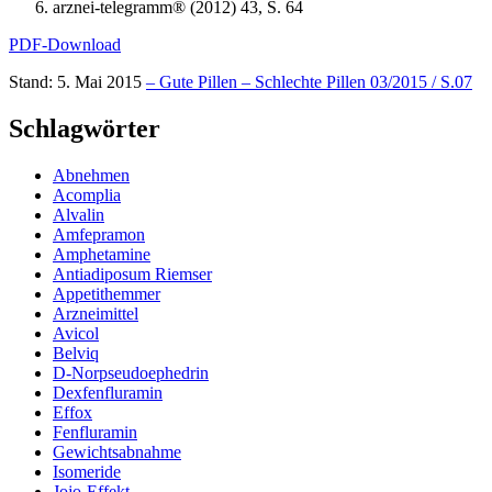
arznei-telegramm® (2012) 43, S. 64
PDF-Download
Stand: 5. Mai 2015
– Gute Pillen – Schlechte Pillen 03/2015 / S.07
Schlagwörter
Abnehmen
Acomplia
Alvalin
Amfepramon
Amphetamine
Antiadiposum Riemser
Appetithemmer
Arzneimittel
Avicol
Belviq
D-Norpseudoephedrin
Dexfenfluramin
Effox
Fenfluramin
Gewichtsabnahme
Isomeride
Jojo-Effekt