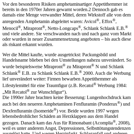
Vor den besonderen Risiken amphetaminartiger Appetit­hemmer ist
bereits in den 1970er Jahren gewarnt worden.2 Dennoch gab es
damals eine Menge verwandter Mittel, deren Wirkstoff alle von dem
®
®
anregenden Amphetamin abgeleitet waren: Avicol
, Effox
,
®
®
®
®
Menocil
, Mirapront
, Netto-Longcaps
, Schlank Schlank E.B.
und viele andere. Sie verschwanden nach und nach ganz vom Markt
oder wurden in neuer Zusammensetzung angeboten – bis auch diese
als riskant erkannt wurden.
Wer die Mittel kaufte, wurde ausgetrickst: Packungsbild und
Handelsname blieben bei den Umstellungen nahezu unverändert. So
®
®
wurde beispielsweise Mirapront
zu Mirapront
N und Schlank
®
®
Schlank
E.B. zu Schlank Schlank E.B.
2000. Auch die Werbung
lief unverändert weiter: Firmen bewarben Appetithemmer als
®
Lifestylemittel für eine Traumfigur (z.B. Recatol
Werbung 1984:
®
„Mit Recatol
zur Wunschfigur“).
Die 1990er Jahre brachten keine Besserung: Lungenhochdruck kam
®
auch bei den neueren Amphetaminen Fenfluramin (Ponderax
) und
®
Dexfenfluramin (Isomeride
) vor. Beide wurden 1997 wegen
lebensbedrohlicher Schäden an Herzklappen aus dem Handel
®
gezogen. Danach kam das Aus für Rimonabant (Acomplia
, 2008),
weil es unter anderem Angst, Depressionen, Selbsttötungstendenzen
ausgelöst hatte. Und wegen Herzinfarkt, Schlaganfall und anderen