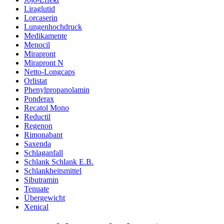
Liraglutid
Lorcaserin
Lungenhochdruck
Medikamente
Menocil
Mirapront
Mirapront N
Netto-Longcaps
Orlistat
Phenylpropanolamin
Ponderax
Recatol Mono
Reductil
Regenon
Rimonabant
Saxenda
Schlaganfall
Schlank Schlank E.B.
Schlankheitsmittel
Sibutramin
Tenuate
Übergewicht
Xenical