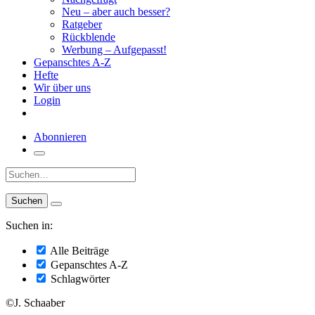
Neu – aber auch besser?
Ratgeber
Rückblende
Werbung – Aufgepasst!
Gepanschtes A-Z
Hefte
Wir über uns
Login
Abonnieren
Suche:
Suchen in:
Alle Beiträge
Gepanschtes A-Z
Schlagwörter
©J. Schaaber