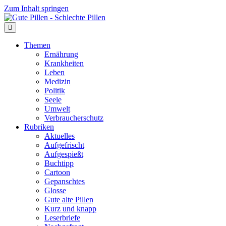
Zum Inhalt springen
Themen
Ernährung
Krankheiten
Leben
Medizin
Politik
Seele
Umwelt
Verbraucherschutz
Rubriken
Aktuelles
Aufgefrischt
Aufgespießt
Buchtipp
Cartoon
Gepanschtes
Glosse
Gute alte Pillen
Kurz und knapp
Leserbriefe