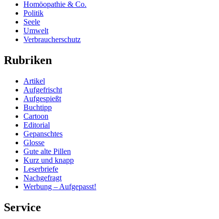
Homöopathie & Co.
Politik
Seele
Umwelt
Verbraucherschutz
Rubriken
Artikel
Aufgefrischt
Aufgespießt
Buchtipp
Cartoon
Editorial
Gepanschtes
Glosse
Gute alte Pillen
Kurz und knapp
Leserbriefe
Nachgefragt
Werbung – Aufgepasst!
Service