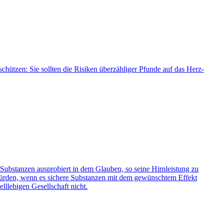
ützen: Sie sollten die Risiken überzähliger Pfunde auf das Herz-
Substanzen ausprobiert in dem Glauben, so seine Hirnleistung zu
 würden, wenn es sichere Substanzen mit dem gewünschtem Effekt
lllebigen Gesellschaft nicht.