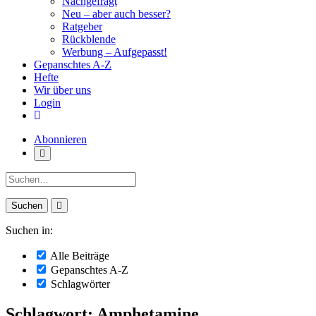
Nachgefragt
Neu – aber auch besser?
Ratgeber
Rückblende
Werbung – Aufgepasst!
Gepanschtes A-Z
Hefte
Wir über uns
Login
Abonnieren
Suche:
Suchen in:
Alle Beiträge
Gepanschtes A-Z
Schlagwörter
Schlagwort: Amphetamine