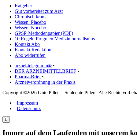
Ratgeber
Gut vorbereitet zum Arzt
Chronisch krank
Wissen: Placebo
Wissen: Nocebo
GPSP-Methodenpapier (PDF)
10 Regeln für guten Medizinjournalismus
Kontakt Abo
Kontakt Redaktion
Abo widerrufen
arznei-telegramm®
•
DER ARZNEIMITTELBRIEF
•
Pharma-Brief
•
Arzneiverordnung in der Praxis
Copyright ©2026 Gute Pillen – Schlechte Pillen | Alle Rechte vorbeha
|
Impressum
|
Datenschutz
Immer auf dem Laufenden mit unserem
ko