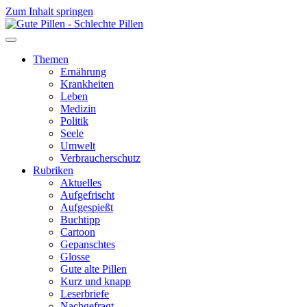
Zum Inhalt springen
Themen
Ernährung
Krankheiten
Leben
Medizin
Politik
Seele
Umwelt
Verbraucherschutz
Rubriken
Aktuelles
Aufgefrischt
Aufgespießt
Buchtipp
Cartoon
Gepanschtes
Glosse
Gute alte Pillen
Kurz und knapp
Leserbriefe
Nachgefragt