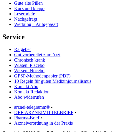
Gute alte Pillen
Kurz und knapp
Leserbriefe
Nachgefragt
Werbung – Aufgepasst!
Service
Ratgeber
Gut vorbereitet zum Arzt
Chronisch krank
Wissen: Placebo
Wissen: Nocebo
GPSP-Methodenpapier (PDF)
10 Regeln für guten Medizinjournalismus
Kontakt Abo
Kontakt Redaktion
Abo widerrufen
arznei-telegramm®
•
DER ARZNEIMITTELBRIEF
•
Pharma-Brief
•
Arzneiverordnung in der Praxis