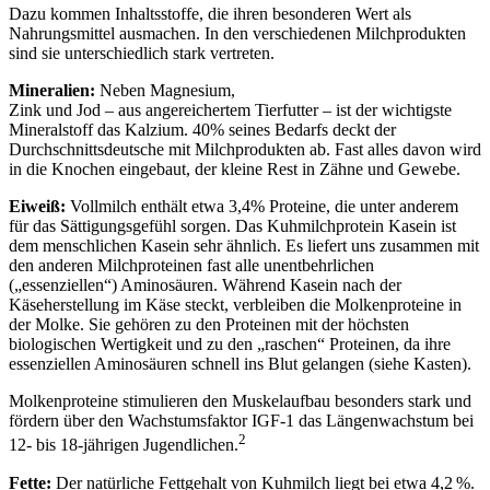
Dazu kommen Inhaltsstoffe, die ihren besonderen Wert als
Nahrungsmittel ausmachen. In den verschiedenen Milchprodukten
sind sie unterschiedlich stark vertreten.
Mineralien:
Neben Magnesium,
Zink und Jod – aus angereichertem Tierfutter – ist der wichtigste
Mineralstoff das Kalzium. 40% seines Bedarfs deckt der
Durchschnittsdeutsche mit Milchprodukten ab. Fast alles davon wird
in die Knochen eingebaut, der kleine Rest in Zähne und Gewebe.
Eiweiß:
Vollmilch enthält etwa 3,4% Proteine, die unter anderem
für das Sättigungsgefühl sorgen. Das Kuhmilchprotein Kasein ist
dem menschlichen Kasein sehr ähnlich. Es liefert uns zusammen mit
den anderen Milchproteinen fast alle unentbehrlichen
(„essenziellen“) Aminosäuren. Während Kasein nach der
Käseherstellung im Käse steckt, verbleiben die Molkenproteine in
der Molke. Sie gehören zu den Proteinen mit der höchsten
biologischen Wertigkeit und zu den „raschen“ Proteinen, da ihre
essenziellen Aminosäuren schnell ins Blut gelangen (siehe Kasten).
Molkenproteine stimulieren den Muskelaufbau besonders stark und
fördern über den Wachstumsfaktor IGF-1 das Längenwachstum bei
2
12- bis 18-jährigen Jugendlichen.
Fette:
Der natürliche Fettgehalt von Kuhmilch liegt bei etwa 4,2 %.