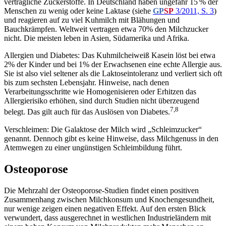
verträgliche Zuckerstoffe. In Deutschland haben ungefähr 15 % der
Menschen zu wenig oder keine Laktase (siehe
GP
SP
3/2011, S. 3
)
und reagieren auf zu viel Kuhmilch mit Blähungen und
Bauchkrämpfen. Weltweit vertragen etwa 70% den Milchzucker
nicht. Die meisten leben in Asien, Südamerika und Afrika.
Allergien und Diabetes: Das Kuhmilcheiweiß Kasein löst bei etwa
2% der Kinder und bei 1% der Erwachsenen eine echte Al­lergie aus.
Sie ist also viel seltener als die Laktoseintoleranz und verliert sich oft
bis zum sechsten Lebensjahr. Hinweise, nach denen
Verarbeitungsschritte wie Homogenisieren oder Erhitzen das
Allergierisiko erhöhen, sind durch Studien nicht überzeugend
7,8
belegt. Das gilt auch für das Auslösen von Diabetes.
Verschleimen: Die Galaktose der Milch wird „Schleimzucker“
genannt. Dennoch gibt es keine Hinweise, dass Milchgenuss in den
Atemwegen zu einer ungünstigen Schleimbildung führt.
Osteoporose
Die Mehrzahl der Osteoporose-Studien findet einen positiven
Zusammenhang zwischen Milchkonsum und Knochengesundheit,
nur wenige zeigen einen negativen Effekt. Auf den ersten Blick
verwundert, dass ausgerechnet in westlichen Industrieländern mit