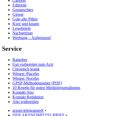
Cartoon
Editorial
Gepanschtes
Glosse
Gute alte Pillen
Kurz und knapp
Leserbriefe
Nachgefragt
Werbung – Aufgepasst!
Service
Ratgeber
Gut vorbereitet zum Arzt
Chronisch krank
Wissen: Placebo
Wissen: Nocebo
GPSP-Methodenpapier (PDF)
10 Regeln für guten Medizinjournalismus
Kontakt Abo
Kontakt Redaktion
Abo widerrufen
arznei-telegramm®
•
DER ARZNEIMITTELBRIEF
•