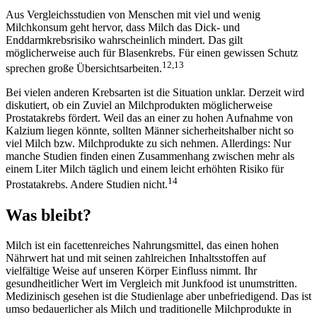
Aus Vergleichsstudien von Menschen mit viel und wenig
Milchkonsum geht hervor, dass Milch das Dick- und
Enddarmkrebsrisiko wahrscheinlich mindert. Das gilt
möglicherweise auch für Blasenkrebs. Für einen gewissen Schutz
12,13
sprechen große Übersichtsarbeiten.
Bei vielen anderen Krebsarten ist die Situation unklar. Derzeit wird
diskutiert, ob ein Zuviel an Milchprodukten möglicherweise
Prostatakrebs fördert. Weil das an einer zu hohen Aufnahme von
Kalzium liegen könnte, sollten Männer sicherheitshalber nicht so
viel Milch bzw. Milchprodukte zu sich nehmen. Allerdings: Nur
manche Studien finden einen Zusammenhang zwischen mehr als
einem Liter Milch täglich und einem leicht erhöhten Risiko für
14
Prostatakrebs. Andere Studien nicht.
Was bleibt?
Milch ist ein facettenreiches Nahrungsmittel, das einen hohen
Nährwert hat und mit seinen zahlreichen Inhaltsstoffen auf
vielfältige Weise auf unseren Körper Einfluss nimmt. Ihr
gesundheitlicher Wert im Vergleich mit Junkfood ist unumstritten.
Medizinisch gesehen ist die Studienlage aber unbefriedigend. Das ist
umso bedauerlicher als Milch und traditionelle Milchprodukte in