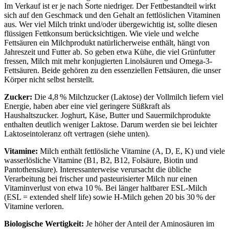
Im Verkauf ist er je nach Sorte niedriger. Der Fettbestandteil wirkt
sich auf den Geschmack und den Gehalt an fettlöslichen Vitaminen
aus. Wer viel Milch trinkt und/oder übergewichtig ist, sollte diesen
flüssigen Fettkonsum berücksichtigen. Wie viele und welche
Fettsäuren ein Milchprodukt natürlicherweise enthält, hängt von
Jahreszeit und Futter ab. So geben etwa Kühe, die viel Grünfutter
fressen, Milch mit mehr konjugierten Linolsäuren und Omega-3-
Fettsäuren. Beide gehören zu den essenziellen Fettsäuren, die unser
Körper nicht selbst herstellt.
Zucker:
Die 4,8 % Milchzucker (Laktose) der Vollmilch liefern viel
Energie, haben aber eine viel geringere Süßkraft als
Haushaltszucker. Joghurt, Käse, Butter und Sauermilchprodukte
enthalten deutlich weniger Laktose. Darum werden sie bei leichter
Laktoseintoleranz oft vertragen (siehe unten).
Vitamine:
Milch enthält fettlösliche Vitamine (A, D, E, K) und viele
wasserlösliche Vitamine (B1, B2, B12, Folsäure, Biotin und
Pantothensäure). Interessanterweise verursacht die übliche
Verarbeitung bei frischer und pasteurisierter Milch nur einen
Vitaminverlust von etwa 10 %. Bei länger haltbarer ESL-Milch
(ESL = extended shelf life) sowie H-Milch gehen 20 bis 30 % der
Vitamine verloren.
Biologische Wertigkeit:
Je höher der Anteil der Aminosäuren im