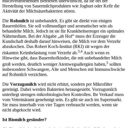
milchverarbeitenden Betrieben unerwünscht, da sie bei der
Herstellung von Sauermilchprodukten wie Joghurt oder Kefir die
Aktivität der Milchsäurebakterien stören.
Die
Rohmilch
ist unbehandelt. Es gibt sie direkt von einigen
Bauernhöfen. Sie soll vollmundiger und aromatischer sein als
behandelte Milch. Jedoch ist sie für Krankheitserreger ein optimales
Nährmedium. Bei der Abgabe „ab Hof“ muss der Erzeuger die
Kundschaft deshalb darauf hinweisen, die Milch vor dem Verzehr
abzukochen. Das Robert Koch-Institut (RKI) rät wegen der
3,4
riskanten Keimbelastung vom Verzehr ab.
Auch wenn es
Hinweise gibt, dass Bauernhofkinder, die mit unbehandelter Milch
5
groß werden, deutlich weniger Atemwegsallergien haben,
sollten
insbesondere Schwangere, Alte und Menschen mit Immunschwäche
auf Rohmilch verzichten.
Die
Vorzugsmilch
wird nicht erhitzt, sondern per Mikrofilter
gereinigt. Dabei werden Bakterien herausgesiebt. Vorzugsmilch
unterliegt strengen mikrobiologischen Kontrollen. Ihr Verkauf muss
vom Veterinäramt genehmigt sein. Es gibt sie auch im Supermarkt.
Sie muss innerhalb von vier Tagen verbraucht werden, wenn sie
nicht abgekocht wird.
Ist Biomilch gesünder?