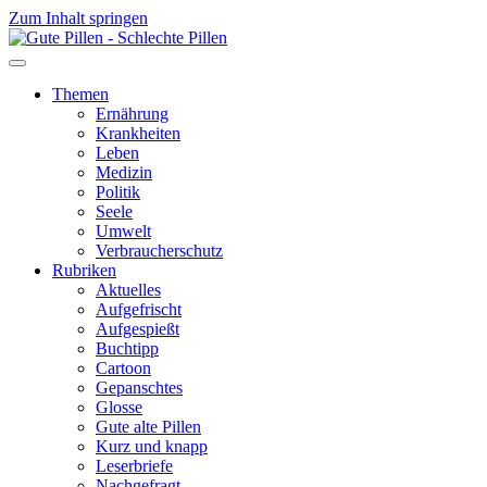
Zum Inhalt springen
Themen
Ernährung
Krankheiten
Leben
Medizin
Politik
Seele
Umwelt
Verbraucherschutz
Rubriken
Aktuelles
Aufgefrischt
Aufgespießt
Buchtipp
Cartoon
Gepanschtes
Glosse
Gute alte Pillen
Kurz und knapp
Leserbriefe
Nachgefragt