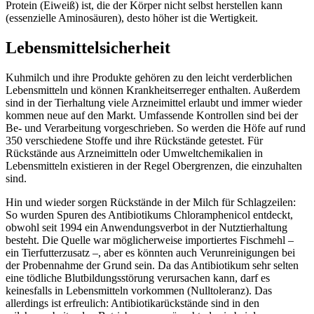
Protein (Eiweiß) ist, die der Körper nicht selbst herstellen kann
(essenzielle Aminosäuren), desto höher ist die Wertigkeit.
Lebensmittelsicherheit
Kuhmilch und ihre Produkte gehören zu den leicht verderblichen
Lebensmitteln und können Krankheitserreger enthalten. Außerdem
sind in der Tierhaltung viele Arzneimittel erlaubt und immer wieder
kommen neue auf den Markt. Umfassende Kontrollen sind bei der
Be- und Verarbeitung vorgeschrieben. So werden die Höfe auf rund
350 verschiedene Stoffe und ihre Rückstände getestet. Für
Rückstände aus Arzneimitteln oder Umweltchemikalien in
Lebensmitteln existieren in der Regel Obergrenzen, die einzuhalten
sind.
Hin und wieder sorgen Rückstände in der Milch für Schlagzeilen:
So wurden Spuren des Antibiotikums Chloramphenicol entdeckt,
obwohl seit 1994 ein Anwendungsverbot in der Nutztierhaltung
besteht. Die Quelle war möglicherweise importiertes Fischmehl –
ein Tierfutterzusatz –, aber es könnten auch Verunreinigungen bei
der Probennahme der Grund sein. Da das Antibiotikum sehr selten
eine tödliche Blutbildungsstörung verursachen kann, darf es
keinesfalls in Lebensmitteln vorkommen (Nulltoleranz). Das
allerdings ist erfreulich: Antibiotikarückstände sind in den