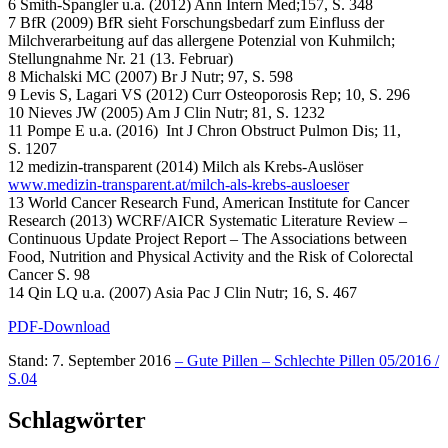
6 Smith-Spangler u.a. (2012) Ann Intern Med;157, S. 348
7 BfR (2009) BfR sieht Forschungsbedarf zum Einfluss der
Milchverarbeitung auf das allergene Potenzial von Kuhmilch;
Stellungnahme Nr. 21 (13. Februar)
8 Michalski MC (2007) Br J Nutr; 97, S. 598
9 Levis S, Lagari VS (2012) Curr Osteoporosis Rep; 10, S. 296
10 Nieves JW (2005) Am J Clin Nutr; 81, S. 1232
11 Pompe E u.a. (2016)
Int J Chron Obstruct Pulmon Dis; 11,
S. 1207
12 medizin-transparent (2014) Milch als Krebs-Auslöser
www.medizin-transparent.at/milch-als-krebs-ausloeser
13 World Cancer Research Fund, American Institute for Cancer
Research (2013) WCRF/AICR Systematic Literature Review –
Continuous Update Project Report – The Associations between
Food, Nutrition and Physical Activity and the Risk of Colorectal
Cancer S. 98
14 Qin LQ u.a. (2007) Asia Pac J Clin Nutr; 16, S. 467
PDF-Download
Stand: 7. September 2016
– Gute Pillen – Schlechte Pillen 05/2016 /
S.04
Schlagwörter