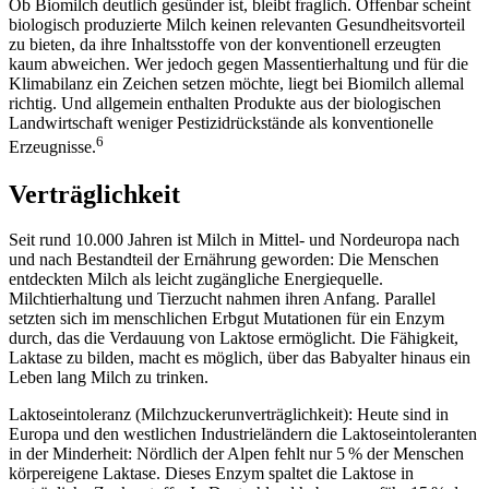
Ob Biomilch deutlich gesünder ist, bleibt fraglich. Offenbar scheint
biologisch produzierte Milch keinen relevanten Gesundheitsvorteil
zu bieten, da ihre Inhaltsstoffe von der konventionell erzeugten
kaum abweichen. Wer jedoch gegen Massentierhaltung und für die
Klimabilanz ein Zeichen setzen möchte, liegt bei Bio­milch allemal
richtig. Und allgemein enthalten Produkte aus der biologischen
Landwirtschaft weniger Pestizidrückstände als konventionelle
6
Erzeugnisse.
Verträglichkeit
Seit rund 10.000 Jahren ist Milch
in Mittel- und Nord­europa nach
und nach Bestandteil der Ernährung geworden: Die Menschen
entdeckten Milch als leicht zugängliche Energiequelle.
Milchtierhaltung und Tierzucht nahmen ihren Anfang. Parallel
setzten sich im menschlichen Erbgut Mutationen für ein Enzym
durch, das die Verdauung von Laktose ermöglicht. Die Fähigkeit,
Laktase zu bilden, macht es möglich, über das Babyalter hinaus ein
Leben lang Milch zu trinken.
Laktoseintoleranz (Milchzucker­unverträglichkeit): Heute sind in
Europa und den westlichen Industrieländern die Laktoseintoleranten
in der Minderheit: Nördlich der Alpen fehlt nur 5 % der Menschen
körpereigene Laktase. Dieses Enzym spaltet die Laktose in