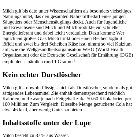
Milch gilt bis dato unter Wissenschaftlern als besonders vielseitiges
Nahrungsmittel, das den gesamten Nährstoffbedarf eines jungen
Säugetiers oder Menschensäuglings deckt. Auch für Jugendliche
und Erwachsene sind Milch und Milchprodukte ein schneller
Energielieferant und dabei leicht verdaulich. Dazu kommt: Wer
täglich ein großes Glas Milch trinkt oder einen Becher Joghurt
löffelt und zwei bis drei Scheiben Käse isst, nimmt so viel Kalzium
auf, wie die Weltgesundheitsorganisation WHO (World Health
Organization) oder die Deutsche Gesellschaft für Ernährung (DGE)
1
empfehlen – nämlich rund 1 Gramm.
Kein echter Durstlöscher
Milch gilt – obwohl flüssig – nicht als Durstlöscher, sondern als gut
sättigendes Lebensmittel .Sie enthält dementsprechend reichlich
Kalorien, und zwar je nach Fettgehalt zirka 50-60 Kilokalorien pro
100 Milliliter. Zum Vergleich: Dieselbe Menge gezuckerte Cola hat
etwa 46 kcal, aber wenig Gutes zu bieten.
Inhaltsstoffe unter der Lupe
Milch besteht zu 87 % aus Wasser.