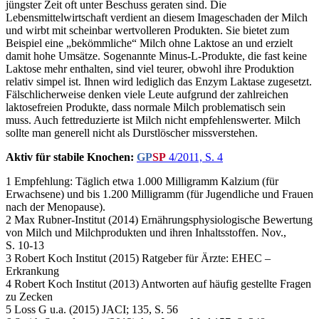
jüngster Zeit oft unter Beschuss geraten sind. Die
Lebensmittelwirtschaft verdient an diesem Imageschaden der Milch
und wirbt mit scheinbar wertvolleren Produkten. Sie bietet zum
Beispiel eine „bekömmliche“ Milch ohne Laktose an und erzielt
damit hohe Umsätze. Sogenannte Minus-L-Produkte, die fast keine
Laktose mehr enthalten, sind viel teurer, obwohl ihre Produktion
relativ simpel ist. Ihnen wird lediglich das Enzym Laktase zugesetzt.
Fälschlicherweise denken viele Leute aufgrund der zahlreichen
laktosefreien Produkte, dass normale Milch problematisch sein
muss. Auch fettreduzierte ist Milch nicht empfehlenswerter. Milch
sollte man generell nicht als Durstlöscher missverstehen.
Aktiv für stabile Knochen:
GP
SP
4/2011, S. 4
1 Empfehlung: Täglich etwa 1.000 Milligramm Kalzium (für
Erwachsene) und bis 1.200 Milligramm (für Jugendliche und Frauen
nach der Menopause).
2 Max Rubner-Institut (2014) Ernährungsphysiologische Bewertung
von Milch und Milchprodukten und ihren Inhaltsstoffen. Nov.,
S. 10-13
3 Robert Koch Institut (2015) Ratgeber für Ärzte: EHEC –
Erkrankung
4 Robert Koch Institut (2013) Antworten auf häufig gestellte Fragen
zu Zecken
5 Loss G u.a. (2015) JACI; 135, S. 56