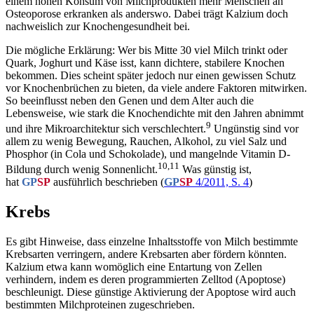
einem hohen Konsum von Milchprodukten mehr Menschen an
Osteoporose erkranken als anderswo. Dabei trägt Kalzium doch
nachweislich zur Knochengesundheit bei.
Die mögliche Erklärung: Wer bis Mitte 30 viel Milch trinkt oder
Quark, Joghurt und Käse isst, kann dichtere, stabilere Knochen
bekommen. Dies scheint später jedoch nur einen gewissen Schutz
vor Knochenbrüchen zu bieten, da viele andere Faktoren mitwirken.
So beeinflusst neben den Genen und dem Alter auch die
Lebensweise, wie stark die Knochendichte mit den Jahren abnimmt
9
und ihre Mikroarchitektur sich verschlechtert.
Ungünstig sind vor
allem zu wenig Bewegung, Rauchen, Alkohol, zu viel Salz und
Phosphor (in Cola und Schokolade), und mangelnde Vitamin D-
10,11
Bildung durch wenig Sonnenlicht.
Was günstig ist,
hat
GP
SP
ausführlich beschrieben (
GP
SP
4/2011, S. 4
)
Krebs
Es gibt Hinweise, dass einzelne Inhaltsstoffe von Milch bestimmte
Krebsarten verringern, andere Krebsarten aber fördern könnten.
Kalzium etwa kann womöglich eine Entartung von Zellen
verhindern, indem es deren programmierten Zelltod (Apop­tose)
beschleunigt. Diese günstige Aktivierung der Apoptose wird auch
bestimmten Milchproteinen zugeschrieben.