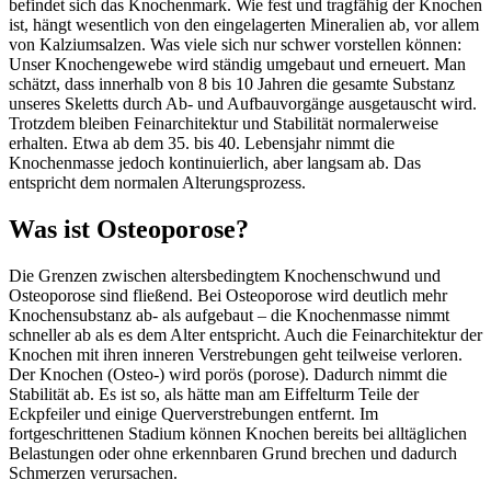
befindet sich das Knochenmark. Wie fest und tragfähig der Knochen
ist, hängt wesentlich von den eingelagerten Mineralien ab, vor allem
von Kalziumsalzen. Was viele sich nur schwer vorstellen können:
Unser Knochengewebe wird ständig umgebaut und erneuert. Man
schätzt, dass innerhalb von 8 bis 10 Jahren die gesamte Substanz
unseres Skeletts durch Ab- und Aufbauvorgänge ausgetauscht wird.
Trotzdem bleiben Feinarchitektur und Stabilität normalerweise
erhalten. Etwa ab dem 35. bis 40. Lebensjahr nimmt die
Knochenmasse jedoch kontinuierlich, aber langsam ab. Das
entspricht dem normalen Alterungsprozess.
Was ist Osteoporose?
Die Grenzen zwischen altersbedingtem Knochenschwund und
Osteoporose sind fließend. Bei Osteoporose wird deutlich mehr
Knochensubstanz ab- als aufgebaut – die Knochenmasse nimmt
schneller ab als es dem Alter entspricht. Auch die Feinarchitektur der
Knochen mit ihren inneren Verstrebungen geht teilweise verloren.
Der Knochen (Osteo-) wird porös (porose). Dadurch nimmt die
Stabilität ab. Es ist so, als hätte man am Eiffelturm Teile der
Eckpfeiler und einige Querverstrebungen entfernt. Im
fortgeschrittenen Stadium können Knochen bereits bei alltäglichen
Belastungen oder ohne erkennbaren Grund brechen und dadurch
Schmerzen verursachen.