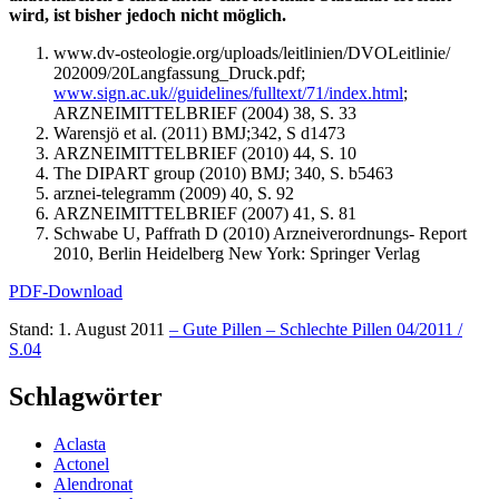
wird, ist bisher jedoch nicht möglich.
www.dv-osteologie.org/uploads/leitlinien/DVOLeitlinie/
202009/20Langfassung_Druck.pdf;
www.sign.ac.uk//guidelines/fulltext/71/index.html
;
ARZNEIMITTELBRIEF (2004) 38, S. 33
Warensjö et al. (2011) BMJ;342, S d1473
ARZNEIMITTELBRIEF (2010) 44, S. 10
The DIPART group (2010) BMJ; 340, S. b5463
arznei-telegramm (2009) 40, S. 92
ARZNEIMITTELBRIEF (2007) 41, S. 81
Schwabe U, Paffrath D (2010) Arzneiverordnungs- Report
2010, Berlin Heidelberg New York: Springer Verlag
PDF-Download
Stand: 1. August 2011
– Gute Pillen – Schlechte Pillen 04/2011 /
S.04
Schlagwörter
Aclasta
Actonel
Alendronat