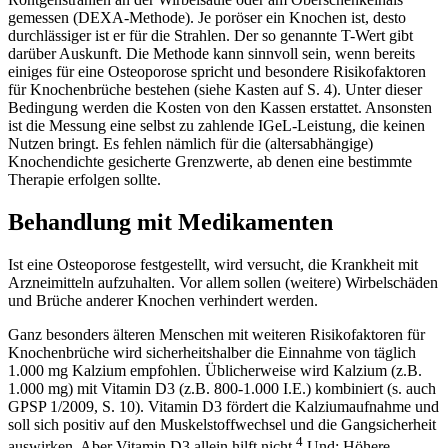
gemessen (DEXA-Methode). Je poröser ein Knochen ist, desto
durchlässiger ist er für die Strahlen. Der so genannte T-Wert gibt
darüber Auskunft. Die Methode kann sinnvoll sein, wenn bereits
einiges für eine Osteoporose spricht und besondere Risikofaktoren
für Knochenbrüche bestehen (siehe Kasten auf S. 4). Unter dieser
Bedingung werden die Kosten von den Kassen erstattet. Ansonsten
ist die Messung eine selbst zu zahlende IGeL-Leistung, die keinen
Nutzen bringt. Es fehlen nämlich für die (altersabhängige)
Knochendichte gesicherte Grenzwerte, ab denen eine bestimmte
Therapie erfolgen sollte.
Behandlung mit Medikamenten
Ist eine Osteoporose festgestellt, wird versucht, die Krankheit mit
Arzneimitteln aufzuhalten. Vor allem sollen (weitere) Wirbelschäden
und Brüche anderer Knochen verhindert werden.
Ganz besonders älteren Menschen mit weiteren Risikofaktoren für
Knochenbrüche wird sicherheitshalber die Einnahme von täglich
1.000 mg Kalzium empfohlen. Üblicherweise wird Kalzium (z.B.
1.000 mg) mit Vitamin D3 (z.B. 800-1.000 I.E.) kombiniert (s. auch
GPSP 1/2009, S. 10). Vitamin D3 fördert die Kalziumaufnahme und
soll sich positiv auf den Muskelstoffwechsel und die Gangsicherheit
4
auswirken. Aber Vitamin D3 allein hilft nicht.
Und: Höhere