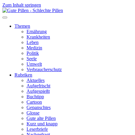
Zum Inhalt springen
Themen
Ernährung
Krankheiten
Leben
Medizin
Politik
Seele
Umwelt
Verbraucherschutz
Rubriken
Aktuelles
Aufgefrischt
Aufgespießt
Buchtipp
Cartoon
Gepanschtes
Glosse
Gute alte Pillen
Kurz und knapp
Leserbriefe
Nachgefragt