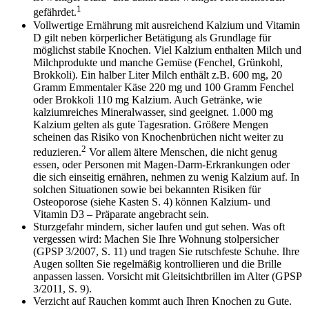
1
gefährdet.
Vollwertige Ernährung mit ausreichend Kalzium und Vitamin
D gilt neben körperlicher Betätigung als Grundlage für
möglichst stabile Knochen. Viel Kalzium enthalten Milch und
Milchprodukte und manche Gemüse (Fenchel, Grünkohl,
Brokkoli). Ein halber Liter Milch enthält z.B. 600 mg, 20
Gramm Emmentaler Käse 220 mg und 100 Gramm Fenchel
oder Brokkoli 110 mg Kalzium. Auch Getränke, wie
kalziumreiches Mineralwasser, sind geeignet. 1.000 mg
Kalzium gelten als gute Tagesration. Größere Mengen
scheinen das Risiko von Knochenbrüchen nicht weiter zu
2
reduzieren.
Vor allem ältere Menschen, die nicht genug
essen, oder Personen mit Magen-Darm-Erkrankungen oder
die sich einseitig ernähren, nehmen zu wenig Kalzium auf. In
solchen Situationen sowie bei bekannten Risiken für
Osteoporose (siehe Kasten S. 4) können Kalzium- und
Vitamin D3 – Präparate angebracht sein.
Sturzgefahr mindern, sicher laufen und gut sehen. Was oft
vergessen wird: Machen Sie Ihre Wohnung stolpersicher
(GPSP 3/2007, S. 11) und tragen Sie rutschfeste Schuhe. Ihre
Augen sollten Sie regelmäßig kontrollieren und die Brille
anpassen lassen. Vorsicht mit Gleitsichtbrillen im Alter (GPSP
3/2011, S. 9).
Verzicht auf Rauchen kommt auch Ihren Knochen zu Gute.