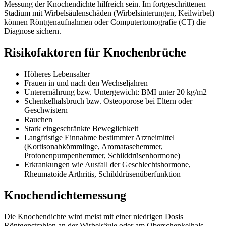
Messung der Knochendichte hilfreich sein. Im fortgeschrittenen
Stadium mit Wirbelsäulenschäden (Wirbelsinterungen, Keilwirbel)
können Röntgenaufnahmen oder Computertomografie (CT) die
Diagnose sichern.
Risikofaktoren für Knochenbrüche
Höheres Lebensalter
Frauen in und nach den Wechseljahren
Unterernährung bzw. Untergewicht: BMI unter 20 kg/m2
Schenkelhalsbruch bzw. Osteoporose bei Eltern oder
Geschwistern
Rauchen
Stark eingeschränkte Beweglichkeit
Langfristige Einnahme bestimmter Arzneimittel
(Kortisonabkömmlinge, Aromatasehemmer,
Protonenpumpenhemmer, Schilddrüsenhormone)
Erkrankungen wie Ausfall der Geschlechtshormone,
Rheumatoide Arthritis, Schilddrüsenüberfunktion
Knochendichtemessung
Die Knochendichte wird meist mit einer niedrigen Dosis
Röntgenstrahlen an der Wirbelsäule oder am Oberschenkelhals