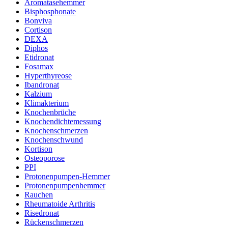
Aromatasehemmer
Bisphosphonate
Bonviva
Cortison
DEXA
Diphos
Etidronat
Fosamax
Hyperthyreose
Ibandronat
Kalzium
Klimakterium
Knochenbrüche
Knochendichtemessung
Knochenschmerzen
Knochenschwund
Kortison
Osteoporose
PPI
Protonenpumpen-Hemmer
Protonenpumpenhemmer
Rauchen
Rheumatoide Arthritis
Risedronat
Rückenschmerzen