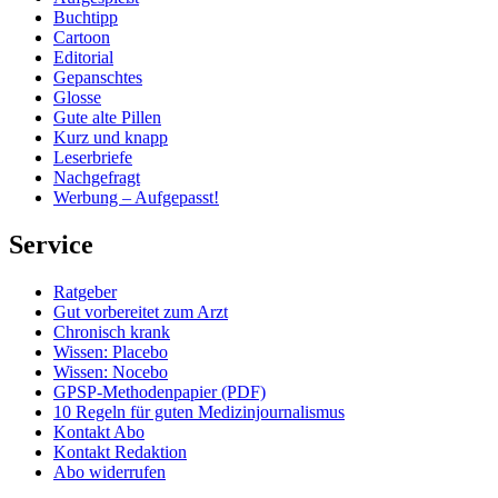
Buchtipp
Cartoon
Editorial
Gepanschtes
Glosse
Gute alte Pillen
Kurz und knapp
Leserbriefe
Nachgefragt
Werbung – Aufgepasst!
Service
Ratgeber
Gut vorbereitet zum Arzt
Chronisch krank
Wissen: Placebo
Wissen: Nocebo
GPSP-Methodenpapier (PDF)
10 Regeln für guten Medizinjournalismus
Kontakt Abo
Kontakt Redaktion
Abo widerrufen