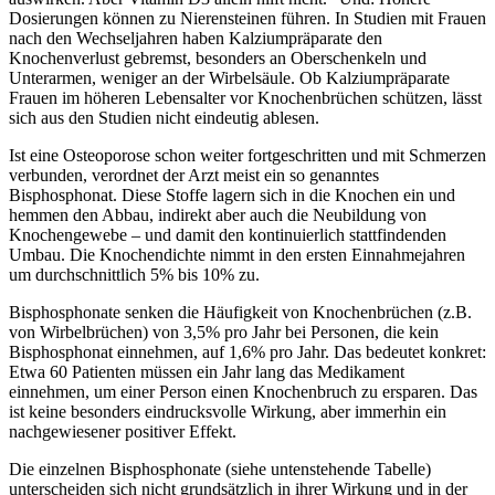
Dosierungen können zu Nierensteinen führen. In Studien mit Frauen
nach den Wechseljahren haben Kalziumpräparate den
Knochenverlust gebremst, besonders an Oberschenkeln und
Unterarmen, weniger an der Wirbelsäule. Ob Kalziumpräparate
Frauen im höheren Lebensalter vor Knochenbrüchen schützen, lässt
sich aus den Studien nicht eindeutig ablesen.
Ist eine Osteoporose schon weiter fortgeschritten und mit Schmerzen
verbunden, verordnet der Arzt meist ein so genanntes
Bisphosphonat. Diese Stoffe lagern sich in die Knochen ein und
hemmen den Abbau, indirekt aber auch die Neubildung von
Knochengewebe – und damit den kontinuierlich stattfindenden
Umbau. Die Knochendichte nimmt in den ersten Einnahmejahren
um durchschnittlich 5% bis 10% zu.
Bisphosphonate senken die Häufigkeit von Knochenbrüchen (z.B.
von Wirbelbrüchen) von 3,5% pro Jahr bei Personen, die kein
Bisphosphonat einnehmen, auf 1,6% pro Jahr. Das bedeutet konkret:
Etwa 60 Patienten müssen ein Jahr lang das Medikament
einnehmen, um einer Person einen Knochenbruch zu ersparen. Das
ist keine besonders eindrucksvolle Wirkung, aber immerhin ein
nachgewiesener positiver Effekt.
Die einzelnen Bisphosphonate (siehe untenstehende Tabelle)
unterscheiden sich nicht grundsätzlich in ihrer Wirkung und in der