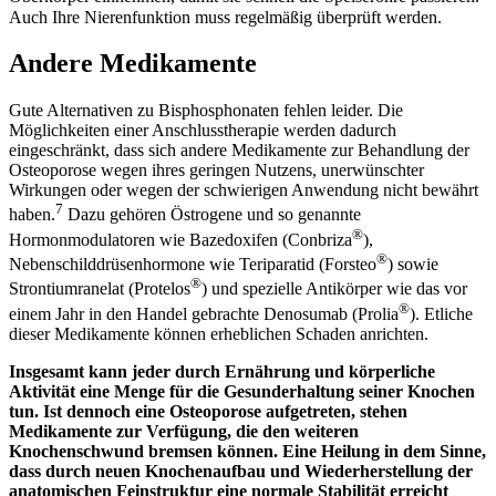
Auch Ihre Nierenfunktion muss regelmäßig überprüft werden.
Andere Medikamente
Gute Alternativen zu Bisphosphonaten fehlen leider. Die
Möglichkeiten einer Anschlusstherapie werden dadurch
eingeschränkt, dass sich andere Medikamente zur Behandlung der
Osteoporose wegen ihres geringen Nutzens, unerwünschter
Wirkungen oder wegen der schwierigen Anwendung nicht bewährt
7
haben.
Dazu gehören Östrogene und so genannte
®
Hormonmodulatoren wie Bazedoxifen (Conbriza
),
®
Nebenschilddrüsenhormone wie Teriparatid (Forsteo
) sowie
®
Strontiumranelat (Protelos
) und spezielle Antikörper wie das vor
®
einem Jahr in den Handel gebrachte Denosumab (Prolia
). Etliche
dieser Medikamente können erheblichen Schaden anrichten.
Insgesamt kann jeder durch Ernährung und körperliche
Aktivität eine Menge für die Gesunderhaltung seiner Knochen
tun. Ist dennoch eine Osteoporose aufgetreten, stehen
Medikamente zur Verfügung, die den weiteren
Knochenschwund bremsen können. Eine Heilung in dem Sinne,
dass durch neuen Knochenaufbau und Wiederherstellung der
anatomischen Feinstruktur eine normale Stabilität erreicht