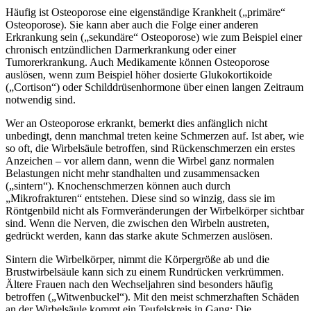
Häufig ist Osteoporose eine eigenständige Krankheit („primäre“
Osteoporose). Sie kann aber auch die Folge einer anderen
Erkrankung sein („sekundäre“ Osteoporose) wie zum Beispiel einer
chronisch entzündlichen Darmerkrankung oder einer
Tumorerkrankung. Auch Medikamente können Osteoporose
auslösen, wenn zum Beispiel höher dosierte Glukokortikoide
(„Cortison“) oder Schilddrüsenhormone über einen langen Zeitraum
notwendig sind.
Wer an Osteoporose erkrankt, bemerkt dies anfänglich nicht
unbedingt, denn manchmal treten keine Schmerzen auf. Ist aber, wie
so oft, die Wirbelsäule betroffen, sind Rückenschmerzen ein erstes
Anzeichen – vor allem dann, wenn die Wirbel ganz normalen
Belastungen nicht mehr standhalten und zusammensacken
(„sintern“). Knochenschmerzen können auch durch
„Mikrofrakturen“ entstehen. Diese sind so winzig, dass sie im
Röntgenbild nicht als Formveränderungen der Wirbelkörper sichtbar
sind. Wenn die Nerven, die zwischen den Wirbeln austreten,
gedrückt werden, kann das starke akute Schmerzen auslösen.
Sintern die Wirbelkörper, nimmt die Körpergröße ab und die
Brustwirbelsäule kann sich zu einem Rundrücken verkrümmen.
Ältere Frauen nach den Wechseljahren sind besonders häufig
betroffen („Witwenbuckel“). Mit den meist schmerzhaften Schäden
an der Wirbelsäule kommt ein Teufelskreis in Gang: Die