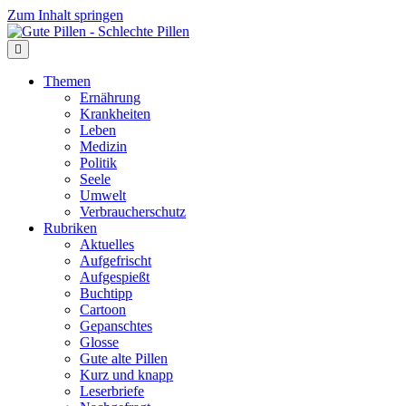
Zum Inhalt springen
Themen
Ernährung
Krankheiten
Leben
Medizin
Politik
Seele
Umwelt
Verbraucherschutz
Rubriken
Aktuelles
Aufgefrischt
Aufgespießt
Buchtipp
Cartoon
Gepanschtes
Glosse
Gute alte Pillen
Kurz und knapp
Leserbriefe