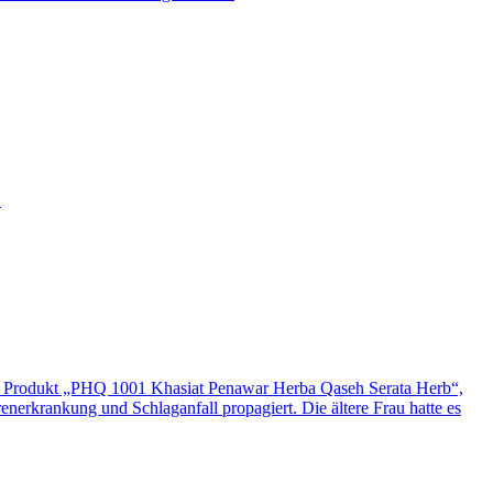
.
r dem Produkt „PHQ 1001 Khasiat Penawar Herba Qaseh Serata Herb“,
enerkrankung und Schlaganfall propagiert. Die ältere Frau hatte es