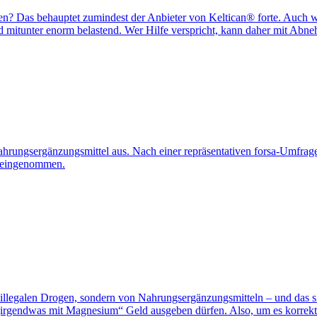
n? Das behauptet zumindest der Anbieter von Keltican® forte. Auch w
 mitunter enorm belastend. Wer Hilfe verspricht, kann daher mit Abne
Nahrungsergänzungsmittel aus. Nach einer repräsentativen forsa-Umfrag
l eingenommen.
r illegalen Drogen, sondern von Nahrungsergänzungsmitteln – und das s
irgendwas mit Magnesium“ Geld ausgeben dürfen. Also, um es korrekt 