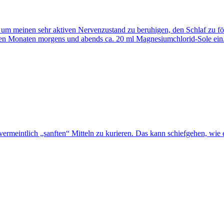
m meinen sehr aktiven Nervenzustand zu beruhigen, den Schlaf zu för
gen Monaten morgens und abends ca. 20 ml Magnesiumchlorid-Sole ein. 
rmeintlich „sanften“ Mitteln zu kurieren. Das kann schiefgehen, wie 