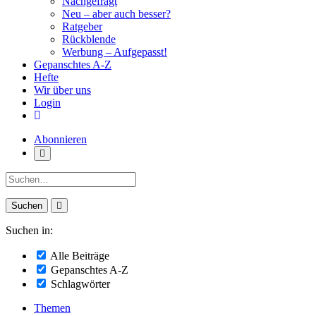
Nachgefragt
Neu – aber auch besser?
Ratgeber
Rückblende
Werbung – Aufgepasst!
Gepanschtes A-Z
Hefte
Wir über uns
Login
Abonnieren
Suche:
Suchen in:
Alle Beiträge
Gepanschtes A-Z
Schlagwörter
Themen