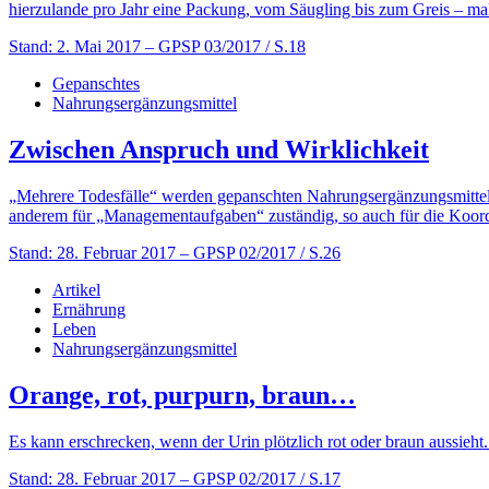
hierzulande pro Jahr eine Packung, vom Säugling bis zum Greis – mal 
Stand: 2. Mai 2017
– GPSP 03/2017 / S.18
Gepanschtes
Nahrungsergänzungsmittel
Zwischen Anspruch und Wirklichkeit
„Mehrere Todesfälle“ werden gepanschten Nahrungsergänzungsmitteln
anderem für „Managementaufgaben“ zuständig, so auch für die Koor
Stand: 28. Februar 2017
– GPSP 02/2017 / S.26
Artikel
Ernährung
Leben
Nahrungsergänzungsmittel
Orange, rot, purpurn, braun…
Es kann erschrecken, wenn der Urin plötzlich rot oder braun aussieh
Stand: 28. Februar 2017
– GPSP 02/2017 / S.17