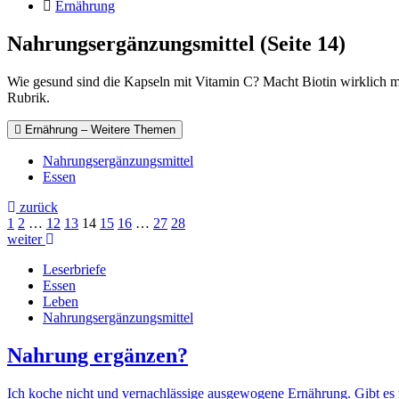
Ernährung
Nahrungsergänzungsmittel (Seite 14)
Wie gesund sind die Kapseln mit Vitamin C? Macht Biotin wirklich me
Rubrik.
Ernährung – Weitere Themen
Nahrungsergänzungsmittel
Essen
zurück
1
2
…
12
13
14
15
16
…
27
28
weiter
Leserbriefe
Essen
Leben
Nahrungsergänzungsmittel
Nahrung ergänzen?
Ich koche nicht und vernachlässige ausgewogene Ernährung. Gibt es n