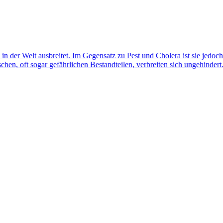
n der Welt ausbreitet. Im Gegensatz zu Pest und Cholera ist sie jedoch
schen, oft sogar gefährlichen Bestandteilen, verbreiten sich ungehindert