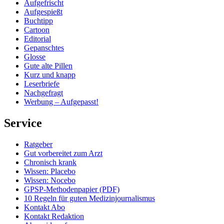
Aufgefrischt
Aufgespießt
Buchtipp
Cartoon
Editorial
Gepanschtes
Glosse
Gute alte Pillen
Kurz und knapp
Leserbriefe
Nachgefragt
Werbung – Aufgepasst!
Service
Ratgeber
Gut vorbereitet zum Arzt
Chronisch krank
Wissen: Placebo
Wissen: Nocebo
GPSP-Methodenpapier (PDF)
10 Regeln für guten Medizinjournalismus
Kontakt Abo
Kontakt Redaktion