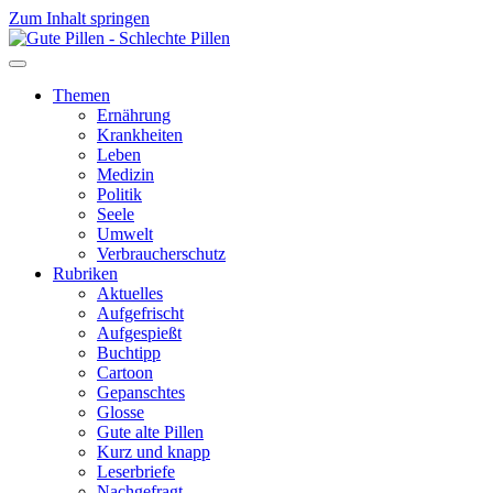
Zum Inhalt springen
Themen
Ernährung
Krankheiten
Leben
Medizin
Politik
Seele
Umwelt
Verbraucherschutz
Rubriken
Aktuelles
Aufgefrischt
Aufgespießt
Buchtipp
Cartoon
Gepanschtes
Glosse
Gute alte Pillen
Kurz und knapp
Leserbriefe
Nachgefragt