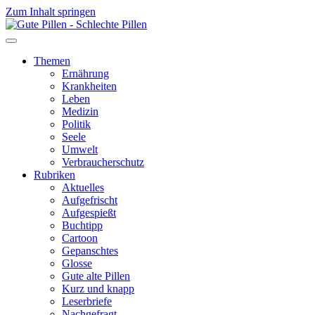
Zum Inhalt springen
Themen
Ernährung
Krankheiten
Leben
Medizin
Politik
Seele
Umwelt
Verbraucherschutz
Rubriken
Aktuelles
Aufgefrischt
Aufgespießt
Buchtipp
Cartoon
Gepanschtes
Glosse
Gute alte Pillen
Kurz und knapp
Leserbriefe
Nachgefragt