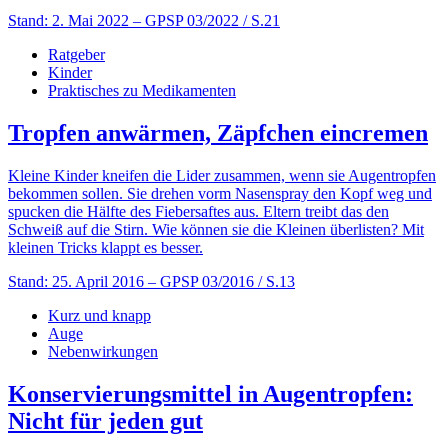
Stand: 2. Mai 2022
– GPSP 03/2022 / S.21
Ratgeber
Kinder
Praktisches zu Medikamenten
Tropfen anwärmen, Zäpfchen eincremen
Kleine Kinder kneifen die Lider zusammen, wenn sie Augentropfen
bekommen sollen. Sie drehen vorm Nasenspray den Kopf weg und
spucken die Hälfte des Fiebersaftes aus. Eltern treibt das den
Schweiß auf die Stirn. Wie können sie die Kleinen überlisten? Mit
kleinen Tricks klappt es besser.
Stand: 25. April 2016
– GPSP 03/2016 / S.13
Kurz und knapp
Auge
Nebenwirkungen
Konservierungsmittel in Augentropfen:
Nicht für jeden gut