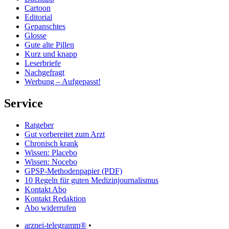
Cartoon
Editorial
Gepanschtes
Glosse
Gute alte Pillen
Kurz und knapp
Leserbriefe
Nachgefragt
Werbung – Aufgepasst!
Service
Ratgeber
Gut vorbereitet zum Arzt
Chronisch krank
Wissen: Placebo
Wissen: Nocebo
GPSP-Methodenpapier (PDF)
10 Regeln für guten Medizinjournalismus
Kontakt Abo
Kontakt Redaktion
Abo widerrufen
arznei-telegramm®
•