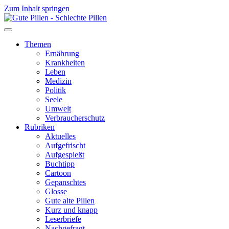
Zum Inhalt springen
Themen
Ernährung
Krankheiten
Leben
Medizin
Politik
Seele
Umwelt
Verbraucherschutz
Rubriken
Aktuelles
Aufgefrischt
Aufgespießt
Buchtipp
Cartoon
Gepanschtes
Glosse
Gute alte Pillen
Kurz und knapp
Leserbriefe
Nachgefragt