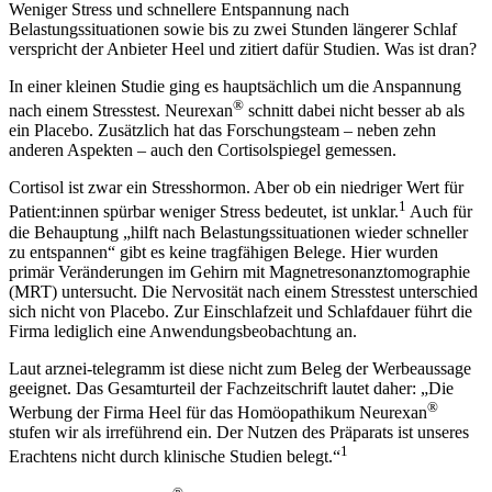
Weniger Stress und schnellere Entspannung nach
Belastungssituationen sowie bis zu zwei Stunden längerer Schlaf
verspricht der Anbieter Heel und zitiert dafür Studien. Was ist dran?
In einer kleinen Studie ging es hauptsächlich um die Anspannung
®
nach einem Stresstest. Neurexan
schnitt dabei nicht besser ab als
ein Placebo. Zusätzlich hat das Forschungsteam – neben zehn
anderen Aspekten – auch den Cortisolspiegel gemessen.
Cortisol ist zwar ein Stresshormon. Aber ob ein niedriger Wert für
1
Patient:innen spürbar weniger Stress bedeutet, ist unklar.
Auch für
die Behauptung „hilft nach Belastungssituationen wieder schneller
zu entspannen“ gibt es keine tragfähigen Belege. Hier wurden
primär Veränderungen im Gehirn mit Magnetresonanztomographie
(MRT) untersucht. Die Nervosität nach einem Stresstest unterschied
sich nicht von Placebo. Zur Einschlafzeit und Schlafdauer führt die
Firma lediglich eine Anwendungsbeobachtung an.
Laut arznei-telegramm ist diese nicht zum Beleg der Werbeaussage
geeignet. Das Gesamturteil der Fachzeitschrift lautet daher: „Die
®
Werbung der Firma Heel für das Homöopathikum Neurexan
stufen wir als irreführend ein. Der Nutzen des Präparats ist unseres
1
Erachtens nicht durch klinische Studien belegt.“