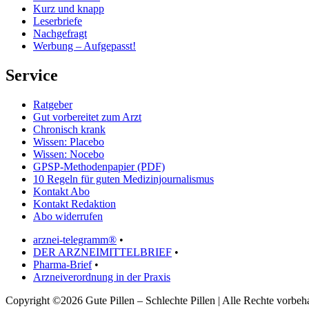
Kurz und knapp
Leserbriefe
Nachgefragt
Werbung – Aufgepasst!
Service
Ratgeber
Gut vorbereitet zum Arzt
Chronisch krank
Wissen: Placebo
Wissen: Nocebo
GPSP-Methodenpapier (PDF)
10 Regeln für guten Medizinjournalismus
Kontakt Abo
Kontakt Redaktion
Abo widerrufen
arznei-telegramm®
•
DER ARZNEIMITTELBRIEF
•
Pharma-Brief
•
Arzneiverordnung in der Praxis
Copyright ©2026 Gute Pillen – Schlechte Pillen | Alle Rechte vorbeha