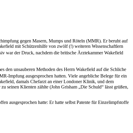
fachimpfung gegen Masern, Mumps und Röteln (MMR). Er beruht auf
efield mit Schützenhilfe von zwölf (!) weiteren Wissenschaftlern
ssiv war der Druck, nachdem die britische Ärztekammer Wakefield
Times den unsauberen Methoden des Herrn Wakefield auf die Schliche
 MMR-Impfung ausgesprochen hatten. Viele angebliche Belege für ein
akefield, damals Chefarzt an einer Londoner Klinik, und dem
r zu seinen Klienten zählte (John Grisham „Die Schuld“ lässt grüßen,
en ausgesprochen hatte: Er hatte selbst Patente für Einzelimpfstoffe