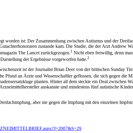
belegt worden ist: Der Zusammenhang zwischen Autismus und der Drei
 Gutachterhonoraren zustande kam. Die Studie, die der Arzt Andrew Wak
1
chmagazin The Lancet zurückgezogen.
Nicht eben freiwillig, denn ma
2
Darstellung der Ergebnisse vorgeworfen hatte.
Zwischenzeit ist der Journalist Brian Deer von der britischen Sunday 
che Pfund an Ärzte und Wissenschaftler geflossen, die sich gegen die
hadensersatzklage planten. Hinter all dem steckte ein Deal zwischen W
rznei­mittelhersteller auskannte und mindestens fünf autistische Kinde
i­fachimpfung, aber nie gegen die Impfung mit den einzelnen Impfstoff
R_ARZNEIMITTELBRIEF.aspx?J=2007&S=29