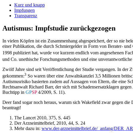
Kurz und knapp
Impfungen
Transparenz
Autismus: Impfstudie zurückgezogen
In vielen Köpfen ist ein Zusammenhang abgespeichert, der so nie 
einer Publikation, die durch Schmiergelder in Form von Berater- und
1998 publiziert hat, wurde vor kurzem endlich vom angesehenen Fa
und Co. un­ethische Forschungsmethoden und eine unverantwortliche 
Zwölf Jahre sind seit Veröffentlichung der Studie vergangen. In der 
3
gekommen:
So waren über eine Anwaltskanzlei 3,5 Millionen britis
Autismusrisiko basierten zudem auf Aussagen von Eltern, die eine Sc
Rechtsanwalt Richard Barr, der sich mit Schadensersatzklagen gegen A
Buchtipp in
GP
SP
4/2009, S. 11).
Deer fand sogar noch heraus, warum sich Wakefield zwar gegen die Dre
beantragt!
The Lancet 2010, 375, S. 445
Der Arzneimittelbrief, 2010, 44, S. 24
Mehr dazu in:
www.der-arzneimittelbrief.de/_anfang/DE