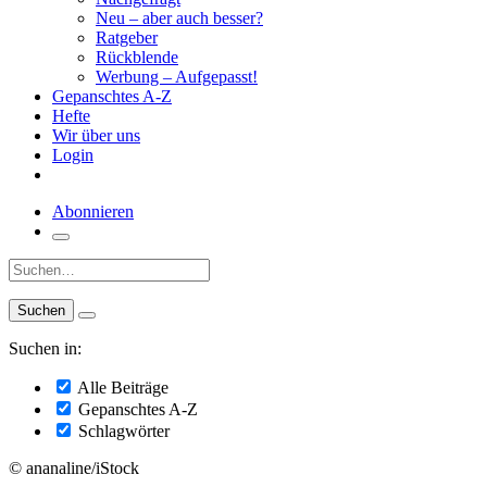
Neu – aber auch besser?
Ratgeber
Rückblende
Werbung – Aufgepasst!
Gepanschtes A-Z
Hefte
Wir über uns
Login
Abonnieren
Suche:
Suchen in:
Alle Beiträge
Gepanschtes A-Z
Schlagwörter
© ananaline/iStock