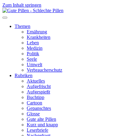
Zum Inhalt springen
Themen
Ernährung
Krankheiten
Leben
Medizin
Politik
Seele
Umwelt
Verbraucherschutz
Rubriken
Aktuelles
Aufgefrischt
Aufgespießt
Buchtipp
Cartoon
Gepanschtes
Glosse
Gute alte Pillen
Kurz und knapp
Leserbriefe
Nachgefragt