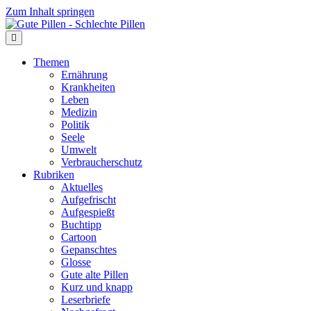
Zum Inhalt springen
Themen
Ernährung
Krankheiten
Leben
Medizin
Politik
Seele
Umwelt
Verbraucherschutz
Rubriken
Aktuelles
Aufgefrischt
Aufgespießt
Buchtipp
Cartoon
Gepanschtes
Glosse
Gute alte Pillen
Kurz und knapp
Leserbriefe