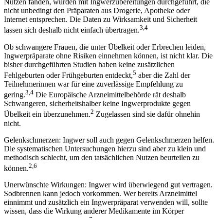
Nutzen fanden, wurden mit Ingwerzubereitungen durchgeführt, die
nicht unbedingt den Präparaten aus Drogerie, Apotheke oder
Internet entsprechen. Die Daten zu Wirksamkeit und Sicherheit
3,4
lassen sich deshalb nicht einfach übertragen.
Ob schwangere Frauen, die unter Übelkeit oder Erbrechen leiden,
Ingwerpräparate ohne Risiken einnehmen können, ist nicht klar. Die
bisher durchgeführten Studien haben keine zusätzlichen
5
Fehlgeburten oder Frühgeburten entdeckt,
aber die Zahl der
Teilnehmerinnen war für eine zuverlässige Empfehlung zu
3,4
gering.
Die Europäische Arzneimittelbehörde rät deshalb
Schwangeren, sicherheitshalber keine Ingwerprodukte gegen
2
Übelkeit ein überzunehmen.
Zugelassen sind sie dafür ohnehin
nicht.
Gelenkschmerzen: Ingwer soll auch gegen Gelenkschmerzen helfen.
Die systematischen Untersuchungen hierzu sind aber zu klein und
methodisch schlecht, um den tatsächlichen Nutzen beurteilen zu
2,6
können.
Unerwünschte Wirkungen: Ingwer wird überwiegend gut vertragen.
Sodbrennen kann jedoch vorkommen. Wer bereits Arzneimittel
einnimmt und zusätzlich ein Ingwerpräparat verwenden will, sollte
wissen, dass die Wirkung anderer Medikamente im Körper