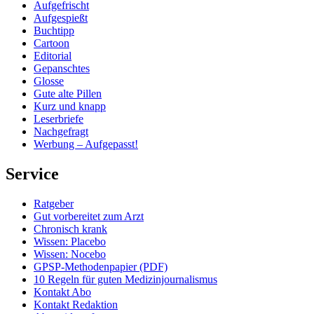
Aufgefrischt
Aufgespießt
Buchtipp
Cartoon
Editorial
Gepanschtes
Glosse
Gute alte Pillen
Kurz und knapp
Leserbriefe
Nachgefragt
Werbung – Aufgepasst!
Service
Ratgeber
Gut vorbereitet zum Arzt
Chronisch krank
Wissen: Placebo
Wissen: Nocebo
GPSP-Methodenpapier (PDF)
10 Regeln für guten Medizinjournalismus
Kontakt Abo
Kontakt Redaktion