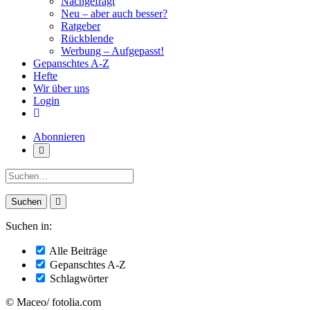
Nachgefragt
Neu – aber auch besser?
Ratgeber
Rückblende
Werbung – Aufgepasst!
Gepanschtes A-Z
Hefte
Wir über uns
Login
Abonnieren
Suche:
Suchen in:
Alle Beiträge
Gepanschtes A-Z
Schlagwörter
© Maceo/ fotolia.com