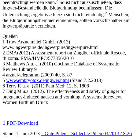
7
beeinträchtigt werden kann.
So ist nicht auszuschließen, dass
Ingwer-Bestandteile die Blutgerinnung beeinflussen. Die
2
Untersuchungsergebnisse hierzu sind nicht eindeutig.
Menschen,
die Blutgerinnungshemmer einnehmen, sollten vorsichtshalber auf
Ingwerpräparate verzichten.
Quellen
1 Truw Arzneimittel GmbH (2013)
www.ingwerpure.de/ingwerpure/ingwerpure.html
2 EMA(2012) Assessment report on Zingiber officinale Roscoe,
rhizoma. EMA/HMPC/577856/2010
3 Matthews A u. a. (2010) Cochrane Database of Systematic
Review Library 9
4 arznei-telegramm (2009) 40, S. 87
5
www.embryotox.de/ingwer.html
(Stand 7.2.2013)
6 Terry R u. a. (2011) Pain Med; 12, S. 1808
7 Ding M u.a. (2012), The effectiveness and safety of ginger for
pregnancy-induced nausea and vomiting: A systematic review.
Women Birth im Druck
PDF-Download
Stand: 1. Juni 2013
– Gute Pillen – Schlechte Pillen 03/2013 / S.26