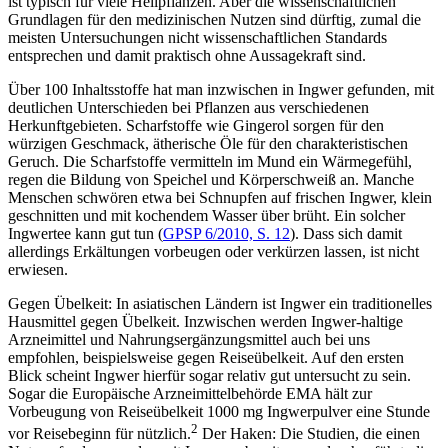
ist typisch für viele Heilpflanzen. Aber die wissenschaftlichen
Grundlagen für den medizinischen Nutzen sind dürftig, zumal die
meisten Untersuchungen nicht wissenschaftlichen Standards
entsprechen und damit praktisch ohne Aussagekraft sind.
Über 100 Inhaltsstoffe hat man inzwischen in Ingwer gefunden, mit
deutlichen Unterschieden bei Pflanzen aus verschiedenen
Herkunftgebieten. Scharfstoffe wie Gingerol sorgen für den
würzigen Geschmack, ätherische Öle für den charakteristischen
Geruch. Die Scharfstoffe vermitteln im Mund ein Wärmegefühl,
regen die Bildung von Speichel und Körperschweiß an. Manche
Menschen schwören etwa bei Schnupfen auf frischen Ingwer, klein
geschnitten und mit kochendem Wasser über brüht. Ein solcher
Ingwertee kann gut tun (
GPSP 6/2010, S. 12
). Dass sich damit
allerdings Erkältungen vorbeugen oder verkürzen lassen, ist nicht
erwiesen.
Gegen Übelkeit: In asiatischen Ländern ist Ingwer ein traditionelles
Hausmittel gegen Übelkeit. Inzwischen werden Ingwer-haltige
Arzneimittel und Nahrungsergänzungsmittel auch bei uns
empfohlen, beispielsweise gegen Reiseübelkeit. Auf den ersten
Blick scheint Ingwer hierfür sogar relativ gut untersucht zu sein.
Sogar die Europäische Arzneimittelbehörde EMA hält zur
Vorbeugung von Reiseübelkeit 1000 mg Ingwerpulver eine Stunde
2
vor Reisebeginn für nützlich.
Der Haken: Die Studien, die einen