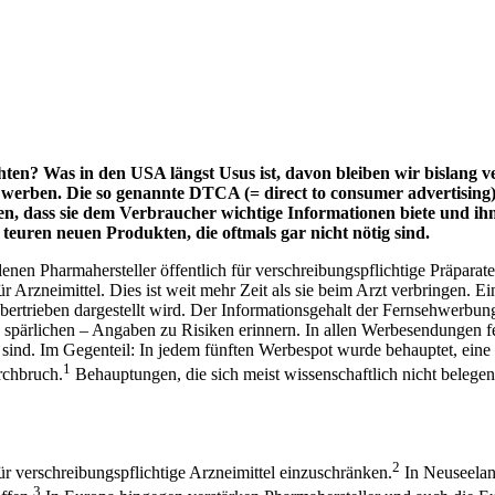
 Was in den USA längst Usus ist, davon bleiben wir bislang vers
erben. Die so genannte DTCA (= direct to consumer advertising) is
 dass sie dem Verbraucher wichtige Informationen biete und ihm h
uren neuen Produkten, die oftmals gar nicht nötig sind.
enen Pharmahersteller öffentlich für verschreibungspflichtige Präparat
Arzneimittel. Dies ist weit mehr Zeit als sie beim Arzt verbringen. E
ertrieben dargestellt wird. Der Informationsgehalt der Fernsehwerbun
 spärlichen – Angaben zu Risiken erinnern. In allen Werbesendungen f
sind. Im Gegenteil: In jedem fünften Werbespot wurde behauptet, eine 
1
rchbruch.
Behauptungen, die sich meist wissenschaftlich nicht belegen
2
 verschreibungspflichtige Arzneimittel einzuschränken.
In Neuseelan
3