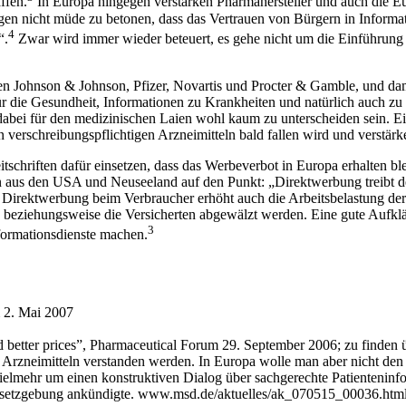
ffen.
In Europa hingegen verstärken Pharmahersteller und auch die 
 nicht müde zu betonen, dass das Vertrauen von Bürgern in Information
4
“.
Zwar wird immer wieder beteuert, es gehe nicht um die Einführun
 Johnson & Johnson, Pfizer, Novartis und Procter & Gamble, und damit 
ür die Gesundheit, Informationen zu Krankheiten und natürlich auch zu 
abei für den medizinischen Laien wohl kaum zu unterscheiden sein. E
verschreibungspflichtigen Arzneimitteln bald fallen wird und verstärke
hriften dafür einsetzen, dass das Werbeverbot in Europa erhalten bleib
en aus den USA und Neuseeland auf den Punkt: „Direktwerbung treibt 
 Direktwerbung beim Verbraucher erhöht auch die Arbeitsbelastung de
n beziehungsweise die Versicherten abgewälzt werden. Eine gute Aufklä
3
formationsdienste machen.
m 2. Mai 2007
nd better prices”, Pharmaceutical Forum 29. September 2006; zu finden 
 Arzneimitteln verstanden werden. In Europa wolle man aber nicht de
 vielmehr um einen konstruktiven Dialog über sachgerechte Patienteninf
esetzgebung ankündigte. www.msd.de/aktuelles/ak_070515_00036.htm