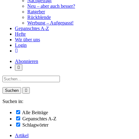
Nachgefragt
Neu – aber auch besser?
Ratgeber
Rückblende
Werbung – Aufgepasst!
Gepanschtes A-Z
Hefte
Wir über uns
Login
Abonnieren
Suche:
Suchen in:
Alle Beiträge
Gepanschtes A-Z
Schlagwörter
Artikel