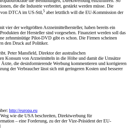
Europabürokratie die Bemühungen, Direktwerbung einzuführen. So
en, die die Industrie verbreitet, gestärkt werden müsse. Die
5
g von DTCA im US-Stil,
aber letztlich will die EU-Kommission der
vier der weltgrößten Arzneimittelhersteller, haben bereits ein
Produkten der Hersteller sind vorgesehen. Finanziert werden soll das
ine zehnminütige Pilot-DVD gibt es schon. Die Firmen scheinen
n den Druck auf Politiker.
t. Peter Mansfield, Direktor der australischen
den Konsum von Arzneimitteln in die Höhe und damit die Umsätze
r Ärzte, die desinformierende Werbung kommentieren und korrigieren
rung der Verbraucher lässt sich mit geringeren Kosten und besserer
über:
http://europa.eu
n Weg wie die USA beschreiten, Direktwerbung für
ormation – eine Forderung, zu der der Vize-Präsident der EU-
l