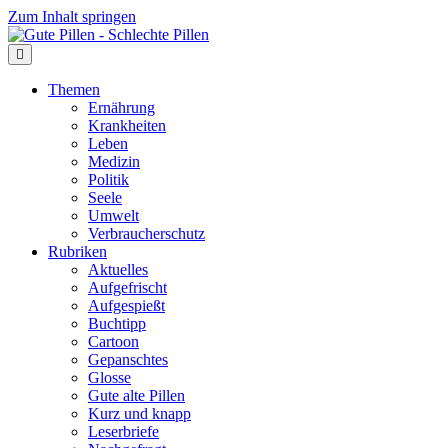
Zum Inhalt springen
Themen
Ernährung
Krankheiten
Leben
Medizin
Politik
Seele
Umwelt
Verbraucherschutz
Rubriken
Aktuelles
Aufgefrischt
Aufgespießt
Buchtipp
Cartoon
Gepanschtes
Glosse
Gute alte Pillen
Kurz und knapp
Leserbriefe