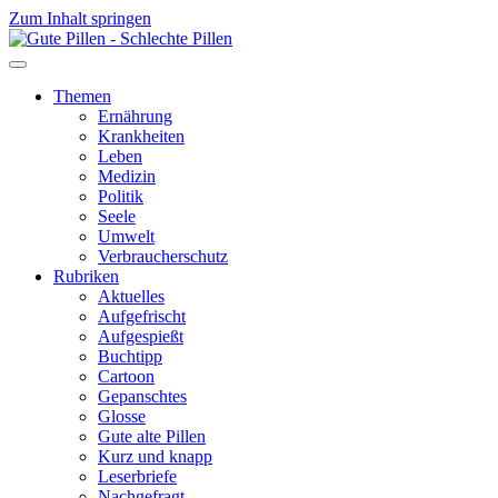
Zum Inhalt springen
Themen
Ernährung
Krankheiten
Leben
Medizin
Politik
Seele
Umwelt
Verbraucherschutz
Rubriken
Aktuelles
Aufgefrischt
Aufgespießt
Buchtipp
Cartoon
Gepanschtes
Glosse
Gute alte Pillen
Kurz und knapp
Leserbriefe
Nachgefragt