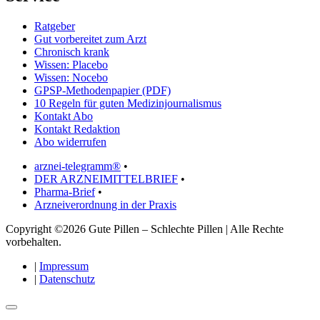
Ratgeber
Gut vorbereitet zum Arzt
Chronisch krank
Wissen: Placebo
Wissen: Nocebo
GPSP-Methodenpapier (PDF)
10 Regeln für guten Medizinjournalismus
Kontakt Abo
Kontakt Redaktion
Abo widerrufen
arznei-telegramm®
•
DER ARZNEIMITTELBRIEF
•
Pharma-Brief
•
Arzneiverordnung in der Praxis
Copyright ©2026 Gute Pillen – Schlechte Pillen | Alle Rechte
vorbehalten.
|
Impressum
|
Datenschutz