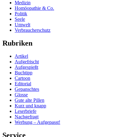
Medizin
Homöopathie & Co.
Politik
Seele
Umwelt
Verbraucherschutz
Rubriken
Artikel
Aufgefrischt
Aufgespießt
Buchtipp
Cartoon
Editorial
Gepanschtes
Glosse
Gute alte Pillen
Kurz und knapp
Leserbriefe
Nachgefragt
Werbung – Aufgepasst!
Service