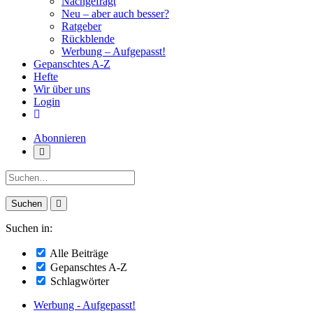
Nachgefragt
Neu – aber auch besser?
Ratgeber
Rückblende
Werbung – Aufgepasst!
Gepanschtes A-Z
Hefte
Wir über uns
Login
Abonnieren
Suche:
Suchen in:
Alle Beiträge
Gepanschtes A-Z
Schlagwörter
Werbung - Aufgepasst!