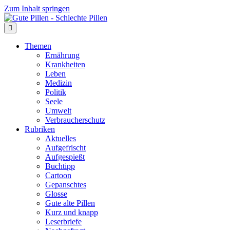
Zum Inhalt springen
Themen
Ernährung
Krankheiten
Leben
Medizin
Politik
Seele
Umwelt
Verbraucherschutz
Rubriken
Aktuelles
Aufgefrischt
Aufgespießt
Buchtipp
Cartoon
Gepanschtes
Glosse
Gute alte Pillen
Kurz und knapp
Leserbriefe