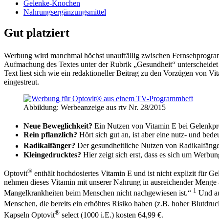
Gelenke-Knochen
Nahrungsergänzungsmittel
Gut platziert
Werbung wird manchmal höchst unauffällig zwischen Fernsehprogramm,
Aufmachung des Textes unter der Rubrik „Gesundheit“ unterscheidet
Text liest sich wie ein redaktioneller Beitrag zu den Vorzügen von 
eingestreut.
Abbildung: Werbeanzeige aus rtv Nr. 28/2015
Neue Beweglichkeit?
Ein Nutzen von Vitamin E bei Gelenkprob
Rein pflanzlich?
Hört sich gut an, ist aber eine nutz- und bede
Radikalfänger?
Der gesundheitliche Nutzen von Radikalfänger
Kleingedrucktes?
Hier zeigt sich erst, dass es sich um Werbung
®
Optovit
enthält hochdosiertes Vitamin E und ist nicht explizit für
nehmen dieses Vitamin mit unserer Nahrung in ausreichender Menge au
1
Mangelkrankheiten beim Menschen nicht nachgewiesen ist.“
Und auc
Menschen, die bereits ein erhöhtes Risiko haben (z.B. hoher Blutdru
®
Kapseln Optovit
select (1000 i.E.) kosten 64,99 €.