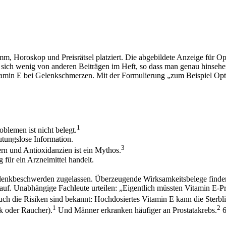
 Horoskop und Preisrätsel platziert. Die abgebildete Anzeige für Op
 sich wenig von anderen Beiträgen im Heft, so dass man genau hinseh
Vitamin E bei Gelenkschmerzen. Mit der Formulierung „zum Beispiel Opto
1
lemen ist nicht belegt.
utungslose Information.
3
n und Antioxidanzien ist ein Mythos.
 für ein Arzneimittel handelt.
 Gelenkbeschwerden zugelassen. Überzeugende Wirksamkeitsbelege finden
f. Unabhängige Fachleute urteilen: „Eigentlich müssten Vitamin E-Pro
h die Risiken sind bekannt: Hochdosiertes Vitamin E kann die Sterbli
1
2
ck oder Raucher).
Und Männer erkranken häufiger an Prostatakrebs.
6