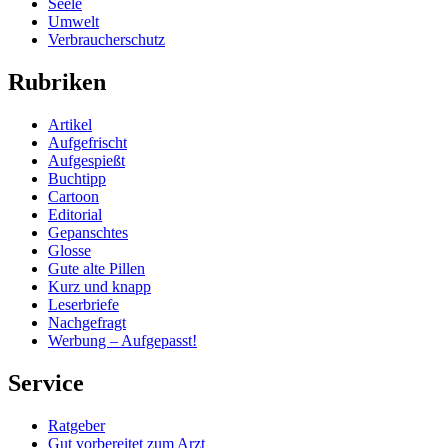
Seele
Umwelt
Verbraucherschutz
Rubriken
Artikel
Aufgefrischt
Aufgespießt
Buchtipp
Cartoon
Editorial
Gepanschtes
Glosse
Gute alte Pillen
Kurz und knapp
Leserbriefe
Nachgefragt
Werbung – Aufgepasst!
Service
Ratgeber
Gut vorbereitet zum Arzt