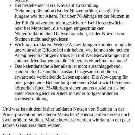
Bei bestehender Herz-Kreislauf-Erkrankung
(Sekundärprävention) ist der Nutzen größer, das gilt für
Jüngere wie für Ältere. Für über 70-Jährige ist der Nutzen in
3
der Primärprävention nicht gesichert.
Bei Herzschwäche
oder bei Menschen, die wegen eingeschränkter
Nierenfunktion eine Dialyse brauchen, ist der Nutzen von
Statinen nicht nachgewiesen.
Wichtig abzuklären: Welche Auswirkungen könnten mögliche
unerwünschte Effekte bei mir haben, wie können sie meinen
Alltag beeinträchtigen? Muss ich mit Wechselwirkungen mit
anderen Medikamenten, die ich bereits einnehme, rechnen?
Das kalendarische Alter allein ist nicht ausschlaggebend,
sondern der Gesundheitszustand insgesamt und die zu
erwartende verbleibende Lebensspanne. Die Abwägung für
oder gegen eine Behandlung mit einem Statin wird bei einem
körperlich fitten 75-Jährigen sicher anders ausfallen als bei
einer Person gleichen Alters mit einer fortgeschrittenen
Krebserkrankung.
Und was ist mit dem bisher unklaren Nutzen von Statinen in der
Primärprävention bei älteren Menschen? Hierzu laufen derzeit noch
zwei größere Studien. Möglicherweise werden wir dann in ein paar
Jahren Genaueres dazu wissen.