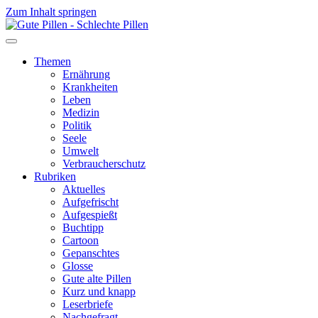
Zum Inhalt springen
Themen
Ernährung
Krankheiten
Leben
Medizin
Politik
Seele
Umwelt
Verbraucherschutz
Rubriken
Aktuelles
Aufgefrischt
Aufgespießt
Buchtipp
Cartoon
Gepanschtes
Glosse
Gute alte Pillen
Kurz und knapp
Leserbriefe
Nachgefragt