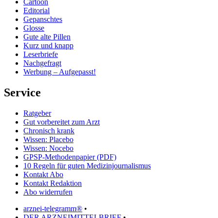
Cartoon
Editorial
Gepanschtes
Glosse
Gute alte Pillen
Kurz und knapp
Leserbriefe
Nachgefragt
Werbung – Aufgepasst!
Service
Ratgeber
Gut vorbereitet zum Arzt
Chronisch krank
Wissen: Placebo
Wissen: Nocebo
GPSP-Methodenpapier (PDF)
10 Regeln für guten Medizinjournalismus
Kontakt Abo
Kontakt Redaktion
Abo widerrufen
arznei-telegramm®
•
DER ARZNEIMITTELBRIEF
•