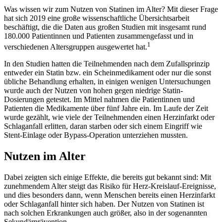
Was wissen wir zum Nutzen von Statinen im Alter? Mit dieser Frage
hat sich 2019 eine große wissenschaftliche Übersichtsarbeit
beschäftigt, die die Daten aus großen Studien mit insgesamt rund
180.000 Patientinnen und Patienten zusammengefasst und in
1
verschiedenen Altersgruppen ausgewertet hat.
In den Studien hatten die Teilnehmenden nach dem Zufalls­prinzip
entweder ein Statin bzw. ein Scheinmedikament oder nur die sonst
übliche Behandlung erhalten, in einigen wenigen Untersuchungen
wurde auch der Nutzen von hohen gegen niedrige Statin-
Dosierungen getestet. Im Mittel nahmen die Patientinnen und
Patienten die Medikamente über fünf Jahre ein. Im Laufe der Zeit
wurde gezählt, wie viele der Teilnehmenden einen Herzinfarkt oder
Schlaganfall erlitten, daran starben oder sich einem Eingriff wie
Stent-Einlage oder Bypass-Operation unterziehen mussten.
Nutzen im Alter
Dabei zeigten sich einige Effekte, die bereits gut bekannt sind: Mit
zunehmendem Alter steigt das Risiko für Herz-Kreislauf-Ereignisse,
und dies besonders dann, wenn Menschen bereits einen Herzinfarkt
oder Schlaganfall hinter sich haben. Der Nutzen von Statinen ist
nach solchen Erkrankungen auch größer, also in der sogenannten
Sekundärprävention.