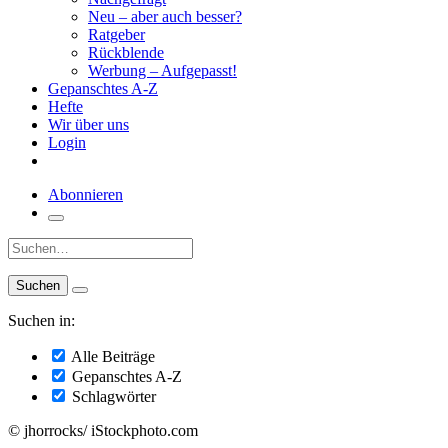
Neu – aber auch besser?
Ratgeber
Rückblende
Werbung – Aufgepasst!
Gepanschtes A-Z
Hefte
Wir über uns
Login
Abonnieren
Suche:
Suchen in:
Alle Beiträge
Gepanschtes A-Z
Schlagwörter
© jhorrocks/ iStockphoto.com