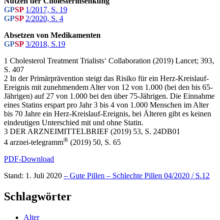
Nutzen der Cholesterinsenkung
GP
SP
1/2017, S. 19
GP
SP
2/2020, S. 4
Absetzen von Medikamenten
GP
SP
3/2018, S.19
1 Cholesterol Treatment Trialists‘ Collaboration (2019) Lancet; 393,
S. 407
2 In der Primärprävention steigt das Risiko für ein Herz-Kreislauf-
Ereignis mit zunehmendem Alter von 12 von 1.000 (bei den bis 65-
Jährigen) auf 27 von 1.000 bei den über 75-Jährigen. Die Einnahme
eines Statins erspart pro Jahr 3 bis 4 von 1.000 Menschen im Alter
bis 70 Jahre ein Herz-Kreislauf-Ereignis, bei Älteren gibt es keinen
eindeutigen Unterschied mit und ohne Statin.
3 DER ARZNEIMITTELBRIEF (2019) 53, S. 24DB01
®
4 arznei-telegramm
(2019) 50, S. 65
PDF-Download
Stand: 1. Juli 2020
– Gute Pillen – Schlechte Pillen 04/2020 / S.12
Schlagwörter
Alter