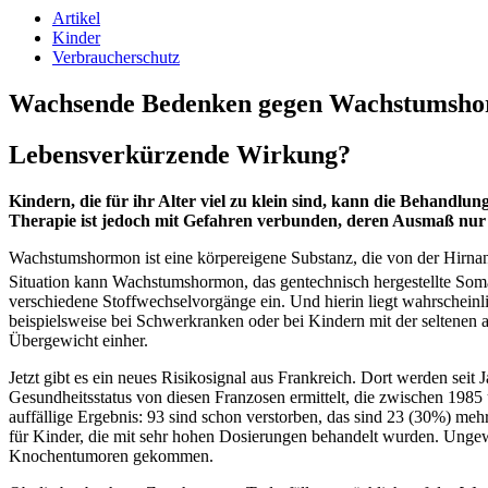
Artikel
Kinder
Verbraucherschutz
Wachsende Bedenken gegen Wachstumsh
Lebensverkürzende Wirkung?
Kindern, die für ihr Alter viel zu klein sind, kann die Behand
Therapie ist jedoch mit Gefahren verbunden, deren Ausmaß nur sc
Wachstumshormon ist eine körpereigene Substanz, die von der Hirnan
Situation kann Wachstumshormon, das gentechnisch hergestellte Soma
verschiedene Stoffwechselvorgänge ein. Und hierin liegt wahrscheinl
beispielsweise bei Schwerkranken oder bei Kindern mit der seltenen
Übergewicht einher.
Jetzt gibt es ein neues Risikosignal aus Frankreich. Dort werden seit
Gesundheitsstatus von diesen Franzosen ermittelt, die zwischen 1
auffällige Ergebnis: 93 sind schon verstorben, das sind 23 (30%) mehr
für Kinder, die mit sehr hohen Dosierungen behandelt wurden. Ungew
Knochentumoren gekommen.