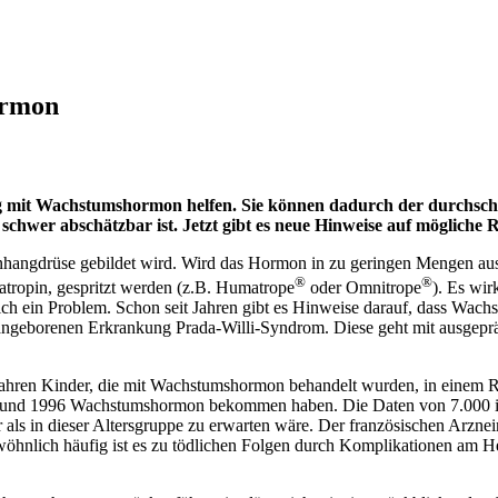
ormon
lung mit Wachstumshormon helfen. Sie können dadurch der durchsc
hwer abschätzbar ist. Jetzt gibt es neue Hinweise auf mögliche R
hangdrüse gebildet wird. Wird das Hormon in zu geringen Mengen ausges
®
®
tropin, gespritzt werden (z.B. Humatrope
oder Omnitrope
). Es wir
ich ein Problem. Schon seit Jahren gibt es Hinweise darauf, dass Wach
 angeborenen Erkrankung Prada-Willi-Syndrom. Diese geht mit ausgepr
 Jahren Kinder, die mit Wachstumshormon behandelt wurden, in einem Reg
985 und 1996 Wachstumshormon bekommen haben. Die Daten von 7.000 i
 als in dieser Altersgruppe zu erwarten wäre. Der französischen Arznei
öhnlich häufig ist es zu tödlichen Folgen durch Komplikationen am H