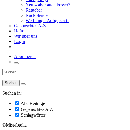
Neu – aber auch besser?
Ratgeber
Rückblende
Werbung – Aufgepasst!
Gepanschtes A-Z
Hefte
Wir über uns
Login
Abonnieren
Suche:
Suchen in:
Alle Beiträge
Gepanschtes A-Z
Schlagwörter
©Mist/fotolia