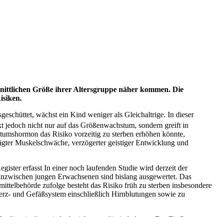
hnittlichen Größe ihrer Altersgruppe näher kommen. Die
isiken.
chüttet, wächst ein Kind weniger als Gleichaltrige. In dieser
kt jedoch nicht nur auf das Größenwachstum, sondern greift in
stumshormon das Risiko vorzeitig zu sterben erhöhen könnte,
ägter Muskelschwäche, verzögerter geistiger Entwicklung und
ister erfasst In einer noch laufenden Studie wird derzeit der
nzwischen jungen Erwachsenen sind bislang ausgewertet. Das
mittelbehörde zufolge besteht das Risiko früh zu sterben insbesondere
erz- und Gefäßsystem einschließlich Hirnblutungen sowie zu