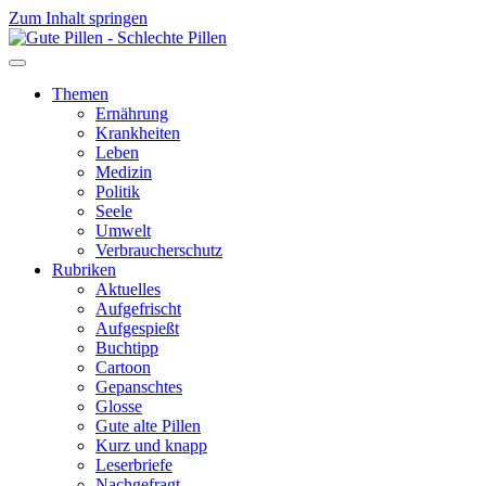
Zum Inhalt springen
Themen
Ernährung
Krankheiten
Leben
Medizin
Politik
Seele
Umwelt
Verbraucherschutz
Rubriken
Aktuelles
Aufgefrischt
Aufgespießt
Buchtipp
Cartoon
Gepanschtes
Glosse
Gute alte Pillen
Kurz und knapp
Leserbriefe
Nachgefragt