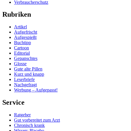
Verbraucherschutz
Rubriken
Artikel
Aufgefrischt
Aufgespießt
Buchtipp
Cartoon
Editorial
Gepanschtes
Glosse
Gute alte Pillen
Kurz und knapp
Leserbriefe
Nachgefragt
Werbung – Aufgepasst!
Service
Ratgeber
Gut vorbereitet zum Arzt
Chronisch krank
Wissen: Placebo