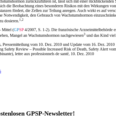
tumshormon zurückzuführen ist, lässt sich mit einer rückblickenden St
t sich die Beobachtung eines besonderen Risikos mit den Wirkungen v
anzen fördert, die Zellen zur Teilung anregen. Auch wirkt es auf ver
 keine Notwendigkeit, den Gebrauch von Wachstumshormon einzuschrän
1,2
u dosieren.
 Mittel (
GP
SP
4/2007, S. 1-2). Die französische Arzneimittelbehörde 
3
ugehen, Mangel an Wachstumshormon nachgewiesen
und das Kind viel z
s, Pressemitteilung vom 10. Dez. 2010 und Update vom 16. Dez. 2010
afety Review – Possible Increased Risk of Death, Safety Alert vom
ante), lettre aux professionnels de santé, 10. Dez. 2010
6
stenlosen GPSP-Newsletter
!