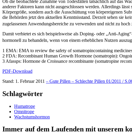
Ob die beobachtete Zunahme von Todesfällen tatsächlich auf das Wachs
anderer Faktoren kann nicht ausgeschlossen werden. Allerdings läss
Körpergröße, sondern auch die Ausschüttung von körpereigenen Subst
die Behörden jetzt den aktuellen Kenntnisstand. Derzeit sehen sie
zugelassenen Anwendungsbereiche zu verwenden und nicht zu hoch z
Damit verbietet es sich beispielsweise als Doping- oder „Anti-Aging“-
hormonell zu behandeln, wenn von einem erheblichen Nutzen ausz
1 EMA: EMA to review the safety of somatropincontaining medicine
2 FDA: Recombinant Human Growth Hormone (somatropin): Ongoing S
3 Afassps: Hormone de Croissance recombinante (somatropine recombin
PDF-Download
Stand: 1. Februar 2011
– Gute Pillen – Schlechte Pillen 01/2011 / S.0
Schlagwörter
Humatrope
Omnitrope
Wachstumshormon
Immer auf dem Laufenden mit unserem
ko