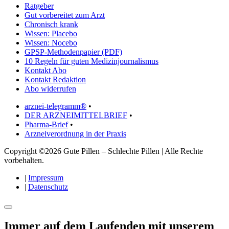
Ratgeber
Gut vorbereitet zum Arzt
Chronisch krank
Wissen: Placebo
Wissen: Nocebo
GPSP-Methodenpapier (PDF)
10 Regeln für guten Medizinjournalismus
Kontakt Abo
Kontakt Redaktion
Abo widerrufen
arznei-telegramm®
•
DER ARZNEIMITTELBRIEF
•
Pharma-Brief
•
Arzneiverordnung in der Praxis
Copyright ©2026 Gute Pillen – Schlechte Pillen | Alle Rechte
vorbehalten.
|
Impressum
|
Datenschutz
Immer auf dem Laufenden mit unserem