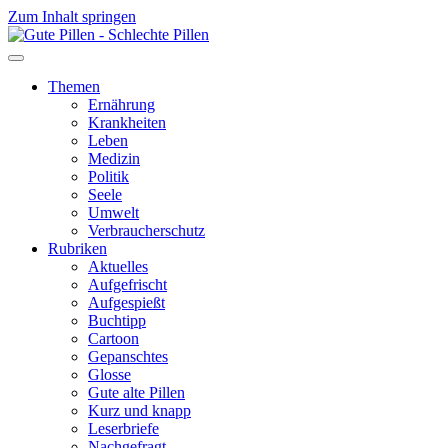
Zum Inhalt springen
Themen
Ernährung
Krankheiten
Leben
Medizin
Politik
Seele
Umwelt
Verbraucherschutz
Rubriken
Aktuelles
Aufgefrischt
Aufgespießt
Buchtipp
Cartoon
Gepanschtes
Glosse
Gute alte Pillen
Kurz und knapp
Leserbriefe
Nachgefragt