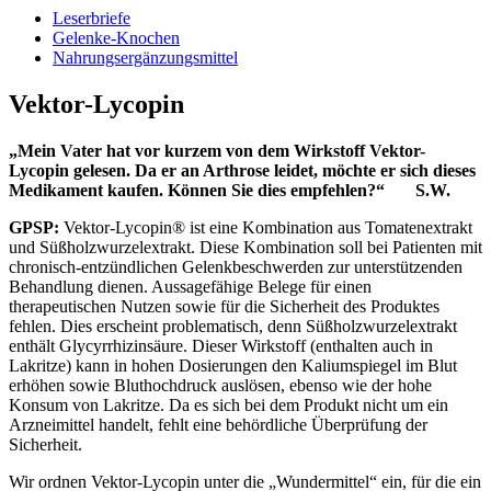
Leserbriefe
Gelenke-Knochen
Nahrungsergänzungsmittel
Vektor-Lycopin
„Mein Vater hat vor kurzem von dem Wirkstoff Vektor-
Lycopin gelesen. Da er an Arthrose leidet, möchte er sich dieses
Medikament kaufen. Können Sie dies empfehlen?“ S.W.
GPSP:
Vektor-Lycopin® ist eine Kombination aus Tomatenextrakt
und Süßholzwurzelextrakt. Diese Kombination soll bei Patienten mit
chronisch-entzündlichen Gelenkbeschwerden zur unterstützenden
Behandlung dienen. Aussagefähige Belege für einen
therapeutischen Nutzen sowie für die Sicherheit des Produktes
fehlen. Dies erscheint problematisch, denn Süßholzwurzelextrakt
enthält Glycyrrhizinsäure. Dieser Wirkstoff (enthalten auch in
Lakritze) kann in hohen Dosierungen den Kaliumspiegel im Blut
erhöhen sowie Bluthochdruck auslösen, ebenso wie der hohe
Konsum von Lakritze. Da es sich bei dem Produkt nicht um ein
Arzneimittel handelt, fehlt eine behördliche Überprüfung der
Sicherheit.
Wir ordnen Vektor-Lycopin unter die „Wundermittel“ ein, für die ein